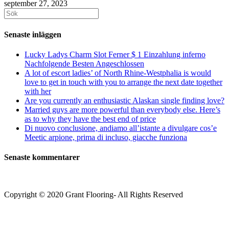
september 27, 2023
Sök
efter:
Senaste inläggen
Lucky Ladys Charm Slot Ferner $ 1 Einzahlung inferno
Nachfolgende Besten Angeschlossen
A lot of escort ladies’ of North Rhine-Westphalia is would
love to get in touch with you to arrange the next date together
with her
Are you currently an enthusiastic Alaskan single finding love?
Married guys are more powerful than everybody else. Here’s
as to why they have the best end of price
Di nuovo conclusione, andiamo all’istante a divulgare cos’e
Meetic arpione, prima di incluso, giacche funziona
Senaste kommentarer
Copyright © 2020 Grant Flooring- All Rights Reserved
Södermalm
Teatern i Ringen Centrum