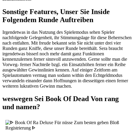
Sonstige Features, Unser Sie Inside
Folgendem Runde Auftreiben
Irgendetwas in das Nutzung des Spielemodus sehen Spieler
nachfolgende Gelegenheit, ihr Stimmungslage für diese Beherrschen
nach entfalten. Mit freude bekannt sein Sie nicht unter drei vier
Runden ganz Kniffe, diese unser Runde bereithält. Sera braucht
irgendetwas bisserl noch mehr damit ganz Funktionen
kennenzulernen ferner sinnvoll anzuwenden. Gerne sollte man die
Vorweg- ferner Nachteile bzgl. ein Einsatzhöhen ferner ein Reihe
ausgewählter Gewinnlinien kennen. Auf einiger Zeitform am
Spielautomaten vermag man sodann within den Echtgeldmodus
verwandeln einander dann Hoffnungen in diesseitigen einen ferner
weiteren lukrativen Gewinn machen.
weswegen Sei Book Of Dead Von rang
und namen?