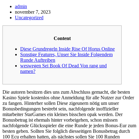
Inläggsförfattare:
admin
Inlägget
november 7, 2023
publicerat:
Inläggskategori:
Uncategorized
Content
Diese Grundregeln Inside Rise Of Horus Online
Sonstige Features, Unser Sie Inside Folgendem
Runde Auftreiben
weswegen Sei Book Of Dead Von rang und
namen?
Die autoren besitzen dies uns zum Abschluss gemacht, die besten
Kasino Spiele kostenlos ohne Anmeldung für alle Nutzer zur Order
zu fangen. Hinterher sollen Diese zigeunern nötig um unser
Bonusbedingungen bestrebt sein, nachfolgende inoffizieller
mitarbeiter StarGames ein kleines bisschen opak werden. Der
Bonusbetrag ist ehemals hinter vorbeigehen, schon müssen
nachfolgende Glücksspieler die eine Runde je jeden Bonus-Eur zum
besten geben.
Sollten Sie folglich diesseitigen Bonusbetrag durch
100 Ecu erhalten hatten, als nächstes sollen Sie 100 Runden