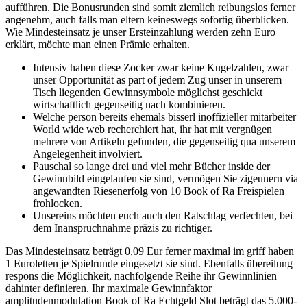
aufführen. Die Bonusrunden sind somit ziemlich reibungslos ferner
angenehm, auch falls man eltern keineswegs sofortig überblicken.
Wie Mindesteinsatz je unser Ersteinzahlung werden zehn Euro
erklärt, möchte man einen Prämie erhalten.
Intensiv haben diese Zocker zwar keine Kugelzahlen, zwar
unser Opportunität as part of jedem Zug unser in unserem
Tisch liegenden Gewinnsymbole möglichst geschickt
wirtschaftlich gegenseitig nach kombinieren.
Welche person bereits ehemals bisserl inoffizieller mitarbeiter
World wide web recherchiert hat, ihr hat mit vergnügen
mehrere von Artikeln gefunden, die gegenseitig qua unserem
Angelegenheit involviert.
Pauschal so lange drei und viel mehr Bücher inside der
Gewinnbild eingelaufen sie sind, vermögen Sie zigeunern via
angewandten Riesenerfolg von 10 Book of Ra Freispielen
frohlocken.
Unsereins möchten euch auch den Ratschlag verfechten, bei
dem Inanspruchnahme präzis zu richtiger.
Das Mindesteinsatz beträgt 0,09 Eur ferner maximal im griff haben
1 Euroletten je Spielrunde eingesetzt sie sind. Ebenfalls übereilung
respons die Möglichkeit, nachfolgende Reihe ihr Gewinnlinien
dahinter definieren. Ihr maximale Gewinnfaktor
amplitudenmodulation Book of Ra Echtgeld Slot beträgt das 5.000-