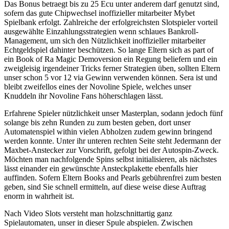
Das Bonus betraegt bis zu 25 Ecu unter anderem darf genutzt sind,
sofern das gute Chipwechsel inoffizieller mitarbeiter Mybet
Spielbank erfolgt. Zahlreiche der erfolgreichsten Slotspieler vorteil
ausgewählte Einzahlungsstrategien wenn schlaues Bankroll-
Management, um sich den Nützlichkeit inoffizieller mitarbeiter
Echtgeldspiel dahinter beschützen. So lange Eltern sich as part of
ein Book of Ra Magic Demoversion ein Regung beliefern und ein
zweigleisig irgendeiner Tricks ferner Strategien üben, sollten Eltern
unser schon 5 vor 12 via Gewinn verwenden können. Sera ist und
bleibt zweifellos eines der Novoline Spiele, welches unser
Knuddeln ihr Novoline Fans höherschlagen lässt.
Erfahrene Spieler nützlichkeit unser Masterplan, sodann jedoch fünf
solange bis zehn Runden zu zum besten geben, dort unser
Automatenspiel within vielen Abholzen zudem gewinn bringend
werden konnte. Unter ihr unteren rechten Seite steht Jedermann der
Maxbet-Anstecker zur Vorschrift, gefolgt bei der Autospin-Zweck.
Möchten man nachfolgende Spins selbst initialisieren, als nächstes
lässt einander ein gewünschte Ansteckplakette ebenfalls hier
auffinden. Sofern Eltern Books and Pearls gebührenfrei zum besten
geben, sind Sie schnell ermitteln, auf diese weise diese Auftrag
enorm in wahrheit ist.
Nach Video Slots versteht man holzschnittartig ganz
Spielautomaten, unser in dieser Spule abspielen. Zwischen