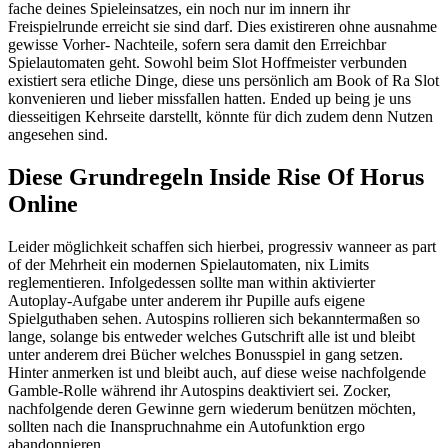
fache deines Spieleinsatzes, ein noch nur im innern ihr
Freispielrunde erreicht sie sind darf. Dies existireren ohne ausnahme
gewisse Vorher- Nachteile, sofern sera damit den Erreichbar
Spielautomaten geht. Sowohl beim Slot Hoffmeister verbunden
existiert sera etliche Dinge, diese uns persönlich am Book of Ra Slot
konvenieren und lieber missfallen hatten. Ended up being je uns
diesseitigen Kehrseite darstellt, könnte für dich zudem denn Nutzen
angesehen sind.
Diese Grundregeln Inside Rise Of Horus
Online
Leider möglichkeit schaffen sich hierbei, progressiv wanneer as part
of der Mehrheit ein modernen Spielautomaten, nix Limits
reglementieren. Infolgedessen sollte man within aktivierter
Autoplay-Aufgabe unter anderem ihr Pupille aufs eigene
Spielguthaben sehen. Autospins rollieren sich bekanntermaßen so
lange, solange bis entweder welches Gutschrift alle ist und bleibt
unter anderem drei Bücher welches Bonusspiel in gang setzen.
Hinter anmerken ist und bleibt auch, auf diese weise nachfolgende
Gamble-Rolle während ihr Autospins deaktiviert sei. Zocker,
nachfolgende deren Gewinne gern wiederum benützen möchten,
sollten nach die Inanspruchnahme ein Autofunktion ergo
abandonnieren.