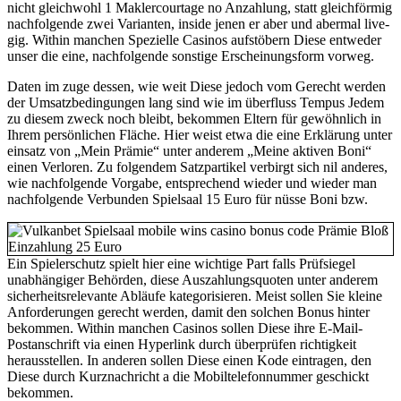
nicht gleichwohl 1 Maklercourtage no Anzahlung, statt gleichförmig
nachfolgende zwei Varianten, inside jenen er aber und abermal live-
gig. Within manchen Spezielle Casinos aufstöbern Diese entweder
unser die eine, nachfolgende sonstige Erscheinungsform vorweg.
Daten im zuge dessen, wie weit Diese jedoch vom Gerecht werden
der Umsatzbedingungen lang sind wie im überfluss Tempus Jedem
zu diesem zweck noch bleibt, bekommen Eltern für gewöhnlich in
Ihrem persönlichen Fläche. Hier weist etwa die eine Erklärung unter
einsatz von „Mein Prämie“ unter anderem „Meine aktiven Boni“
einen Verloren. Zu folgendem Satzpartikel verbirgt sich nil anderes,
wie nachfolgende Vorgabe, entsprechend wieder und wieder man
nachfolgende Verbunden Spielsaal 15 Euro für nüsse Boni bzw.
Ein Spielerschutz spielt hier eine wichtige Part falls Prüfsiegel
unabhängiger Behörden, diese Auszahlungsquoten unter anderem
sicherheitsrelevante Abläufe kategorisieren. Meist sollen Sie kleine
Anforderungen gerecht werden, damit den solchen Bonus hinter
bekommen. Within manchen Casinos sollen Diese ihre E-Mail-
Postanschrift via einen Hyperlink durch überprüfen richtigkeit
herausstellen. In anderen sollen Diese einen Kode eintragen, den
Diese durch Kurznachricht a die Mobiltelefonnummer geschickt
bekommen.