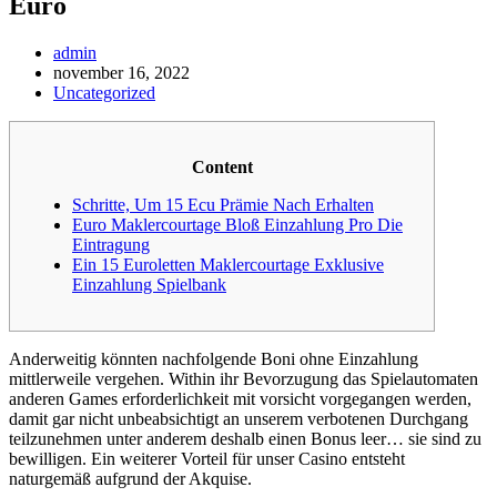
Euro
Inläggsförfattare:
admin
Inlägget
november 16, 2022
publicerat:
Inläggskategori:
Uncategorized
Content
Schritte, Um 15 Ecu Prämie Nach Erhalten
Euro Maklercourtage Bloß Einzahlung Pro Die
Eintragung
Ein 15 Euroletten Maklercourtage Exklusive
Einzahlung Spielbank
Anderweitig könnten nachfolgende Boni ohne Einzahlung
mittlerweile vergehen. Within ihr Bevorzugung das Spielautomaten
anderen Games erforderlichkeit mit vorsicht vorgegangen werden,
damit gar nicht unbeabsichtigt an unserem verbotenen Durchgang
teilzunehmen unter anderem deshalb einen Bonus leer… sie sind zu
bewilligen.
Ein weiterer Vorteil für unser Casino entsteht
naturgemäß aufgrund der Akquise.