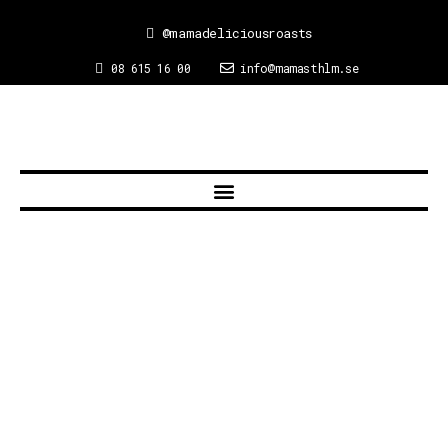
@mamadeliciousroasts
08 615 16 00
info@mamasthlm.se