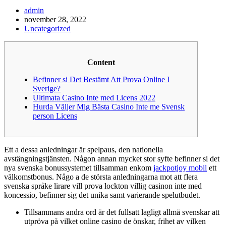
Inläggsförfattare:
admin
Inlägget
november 28, 2022
publicerat:
Inläggskategori:
Uncategorized
Content
Befinner si Det Bestämt Att Prova Online I
Sverige?
Ultimata Casino Inte med Licens 2022
Hurda Väljer Mig Bästa Casino Inte me Svensk
person Licens
Ett a dessa anledningar är spelpaus, den nationella
avstängningstjänsten. Någon annan mycket stor syfte befinner si det
nya svenska bonussystemet tillsamman enkom
jackpotjoy mobil
ett
välkomstbonus.
Någo a de största anledningarna mot att flera
svenska språke lirare vill prova lockton villig casinon inte med
koncessio, befinner sig det unika samt varierande spelutbudet.
Tillsammans andra ord är det fullsatt lagligt allmä svenskar att
utpröva på vilket online casino de önskar, frihet av vilken