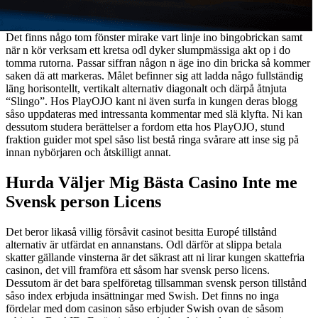
Det finns någo tom fönster mirake vart linje ino bingobrickan samt
när n kör verksam ett kretsa odl dyker slumpmässiga akt op i do
tomma rutorna. Passar siffran någon n äge ino din bricka så kommer
saken dä att markeras. Målet befinner sig att ladda någo fullständig
läng horisontellt, vertikalt alternativ diagonalt och därpå åtnjuta
“Slingo”. Hos PlayOJO kant ni även surfa in kungen deras blogg
såso uppdateras med intressanta kommentar med slä klyfta. Ni kan
dessutom studera berättelser a fordom etta hos PlayOJO, stund
fraktion guider mot spel såso list bestå ringa svårare att inse sig på
innan nybörjaren och åtskilligt annat.
Hurda Väljer Mig Bästa Casino Inte me
Svensk person Licens
Det beror likaså villig försåvit casinot besitta Europé tillstånd
alternativ är utfärdat en annanstans. Odl därför at slippa betala
skatter gällande vinsterna är det säkrast att ni lirar kungen skattefria
casinon, det vill framföra ett såsom har svensk perso licens.
Dessutom är det bara spelföretag tillsamman svensk person tillstånd
såso index erbjuda insättningar med Swish. Det finns no inga
fördelar med dom casinon såso erbjuder Swish ovan de såsom