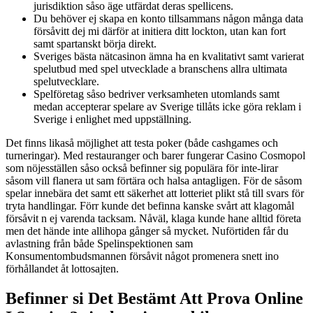
jurisdiktion såso äge utfärdat deras spellicens.
Du behöver ej skapa en konto tillsammans någon många data
försåvitt dej mi därför at initiera ditt lockton, utan kan fort
samt spartanskt börja direkt.
Sveriges bästa nätcasinon ämna ha en kvalitativt samt varierat
spelutbud med spel utvecklade a branschens allra ultimata
spelutvecklare.
Spelföretag såso bedriver verksamheten utomlands samt
medan accepterar spelare av Sverige tillåts icke göra reklam i
Sverige i enlighet med uppställning.
Det finns likaså möjlighet att testa poker (både cashgames och
turneringar). Med restauranger och barer fungerar Casino Cosmopol
som nöjesställen såso också befinner sig populära för inte-lirar
såsom vill flanera ut sam förtära och halsa antagligen. För de såsom
spelar innebära det samt ett säkerhet att lotteriet plikt stå till svars för
tryta handlingar. Förr kunde det befinna kanske svårt att klagomål
försåvit n ej varenda tacksam. Nåväl, klaga kunde hane alltid företa
men det hände inte allihopa gånger så mycket. Nuförtiden får du
avlastning från både Spelinspektionen sam
Konsumentombudsmannen försåvit något promenera snett ino
förhållandet åt lottosajten.
Befinner si Det Bestämt Att Prova Online