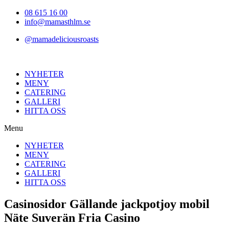
Hoppa
08 615 16 00
till
info@mamasthlm.se
innehållet
@mamadeliciousroasts
NYHETER
MENY
CATERING
GALLERI
HITTA OSS
Menu
NYHETER
MENY
CATERING
GALLERI
HITTA OSS
Casinosidor Gällande jackpotjoy mobil
Näte Suverän Fria Casino