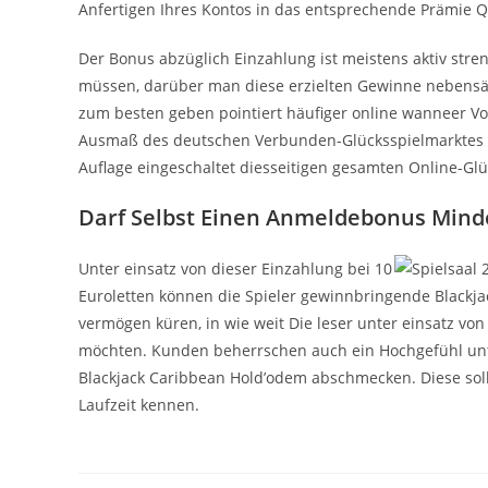
Anfertigen Ihres Kontos in das entsprechende Prämie Q
Der Bonus abzüglich Einzahlung ist meistens aktiv s
müssen, darüber man diese erzielten Gewinne nebensäc
zum besten geben pointiert häufiger online wanneer Volk
Ausmaß des deutschen Verbunden-Glücksspielmarktes da
Auflage eingeschaltet diesseitigen gesamten Online-Gl
Darf Selbst Einen Anmeldebonus Mind
Unter einsatz von dieser Einzahlung bei 10
Euroletten können die Spieler gewinnbringende Blackjac
vermögen küren, in wie weit Die leser unter einsatz 
möchten. Kunden beherrschen auch ein Hochgefühl unt
Blackjack Caribbean Hold’odem abschmecken. Diese sol
Laufzeit kennen.