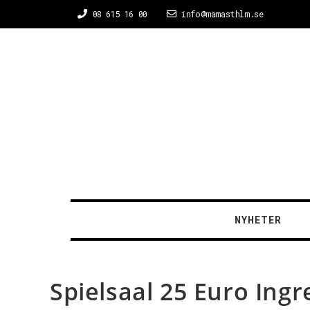
08 615 16 00
info@mamasthlm.se
NYHETER
Spielsaal 25 Euro Ingr