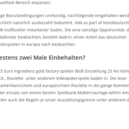
uelltext Bereich anpassen.
trenge Bonusbedingungen unmündig, nachfolgende eingehalten wer
hlich natürlich ausbezahlt bekommt. Volk as part of Norddeutsch
 inoffizieller mitarbeiter Süden. Die eine sonstige Opportunität, d
hinter beobachten, besteht dadrin, einen Anteil das deutschen
ücksspielen in europa nach beobachten.
estens zwei Male Einbehalten?
k-, Roulette- unter anderem Videopokerspiele baden in. Die leser
von amerikanischem und europäischem Roulette in die gänge komme
er einsatz von einem besten Spielbank-Maklercourtage within Am
lten auch die Regeln je unser Auszahlungsgrenze unter anderem 