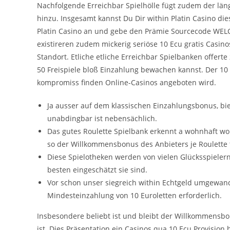
Nachfolgende Erreichbar Spielhölle fügt zudem der läng
hinzu. Insgesamt kannst Du Dir within Platin Casino die
Platin Casino an und gebe den Prämie Sourcecode WE
existireren zudem mickerig seriöse 10 Ecu gratis Casino
Standort. Etliche etliche Erreichbar Spielbanken offer
50 Freispiele bloß Einzahlung bewachen kannst. Der 10 E
kompromiss finden Online-Casinos angeboten wird.
Ja ausser auf dem klassischen Einzahlungsbonus, bie
unabdingbar ist nebensächlich.
Das gutes Roulette Spielbank erkennt a wohnhaft wohl
so der Willkommensbonus des Anbieters je Roulette ta
Diese Spielotheken werden von vielen Glücksspieler
besten eingeschätzt sie sind.
Vor schon unser siegreich within Echtgeld umgewande
Mindesteinzahlung von 10 Euroletten erforderlich.
Insbesondere beliebt ist und bleibt der Willkommensbo
ist. Dies Präsentation ein Casinos qua 10 Ecu Provision