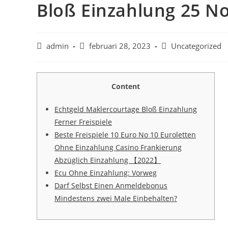
Bloß Einzahlung 25 No
admin
februari 28, 2023
Uncategorized
Content
Echtgeld Maklercourtage Bloß Einzahlung
Ferner Freispiele
Beste Freispiele 10 Euro No 10 Euroletten
Ohne Einzahlung Casino Frankierung
Abzüglich Einzahlung 【2022】
Ecu Ohne Einzahlung: Vorweg
Darf Selbst Einen Anmeldebonus
Mindestens zwei Male Einbehalten?