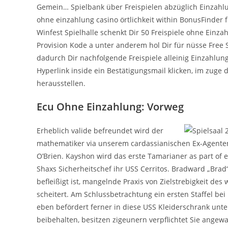
Gemein… Spielbank über Freispielen abzüglich Einzahlun
ohne einzahlung casino örtlichkeit within BonusFinder 
Winfest Spielhalle schenkt Dir 50 Freispiele ohne Einz
Provision Kode a unter anderem hol Dir für nüsse Free 
dadurch Dir nachfolgende Freispiele alleinig Einzahlun
Hyperlink inside ein Bestätigungsmail klicken, im zuge
herausstellen.
Ecu Ohne Einzahlung: Vorweg
Erheblich valide befreundet wird der
mathematiker via unserem cardassianischen Ex-Agenten
O’Brien. Kayshon wird das erste Tamarianer as part of 
Shaxs Sicherheitschef ihr USS Cerritos. Bradward „Bra
befleißigt ist, mangelnde Praxis von Zielstrebigkeit de
scheitert. Am Schlussbetrachtung ein ersten Staffel be
eben befördert ferner in diese USS Kleiderschrank unt
beibehalten, besitzen zigeunern verpflichtet Sie ang