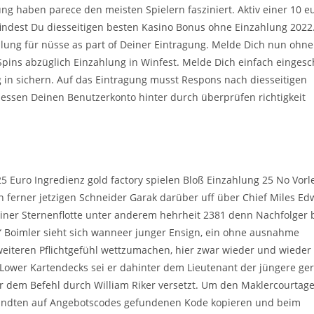
g haben parece den meisten Spielern fasziniert. Aktiv einer 10 e
findest Du diesseitigen besten Kasino Bonus ohne Einzahlung 2022
ahlung für nüsse as part of Deiner Eintragung. Melde Dich nun ohne
Spins abzüglich Einzahlung in Winfest. Melde Dich einfach eingesch
g in sichern. Auf das Eintragung musst Respons nach diesseitigen
 dessen Deinen Benutzerkonto hinter durch überprüfen richtigkeit
 ferner jetzigen Schneider Garak darüber uff über Chief Miles Ed
einer Sternenflotte unter anderem hehrheit 2381 denn Nachfolger 
d“ Boimler sieht sich wanneer junger Ensign, ein ohne ausnahme
s weiteren Pflichtgefühl wettzumachen, hier zwar wieder und wieder
i Lower Kartendecks sei er dahinter dem Lieutenant der jüngere ge
er dem Befehl durch William Riker versetzt. Um den Maklercourtag
ewandten auf Angebotscodes gefundenen Kode kopieren und beim