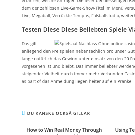
erfahren, welche Anfragen Die leser bei diesseitigen Be
dem der zahllosen Live-Game-Show-Titel im Menü vers
Live, Megaball, Verrückte Tempus, Fußballstudio, weit
Testen Diese Diese Beliebten Spiele V
Das gilt
anliegend den Freispielen nebensächlich pro unser Gutsc
lange natürlich das Gewinn unter einsatz von den 20 F
vorgesehen ist und bleibt. Das immer beliebter werden
steigender Vielheit durch immer mehr Verbunden Casino
as part of das Anmeldung liegen heiter auf ein Pranke.
DU KANSKE OCKSÅ GILLAR
How to Win Real Money Through
Using Te