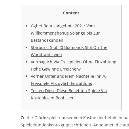
Content
Ggbet Bonusangebote 2021: Vom
Willkommensbonus Solange bis Zur
Bestandskunden
Starburst Slot 20 Diamonds Slot On The
World wide web
Vermag Ich Via Freispielen Ohne Einzahlung
Hohe Gewinne Erreichen?
Vorher Unter anderem Nachteile Ihr 70
Freispiele Abzüglich Einzahlung
Testen Diese Diese Beliebten Spiele Via
Kostenlosen Boni Leer
Zu der Glücksspieler unser vom Kasino der befohlen h
Spielerkundenkonto gutgeschrieben. Annehmen die auto