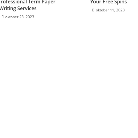
Professional Term Paper
Your Free Spins
Writing Services
oktober 11, 2023
oktober 23, 2023