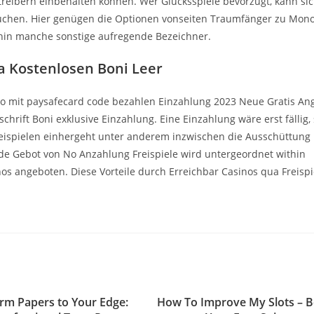
treibern einbehalten können. Wer Glücksspiele bevorzugt, kann sic
uchen. Hier genügen die Optionen vonseiten Traumfänger zu Mon
erhin manche sonstige aufregende Bezeichner.
ia Kostenlosen Boni Leer
hrift Boni exklusive Einzahlung. Eine Einzahlung wäre erst fällig,
reispielen einhergeht unter anderem inzwischen die Ausschüttung
de Gebot von No Anzahlung Freispiele wird untergeordnet within
s angeboten. Diese Vorteile durch Erreichbar Casinos qua Freispi
rm Papers to Your Edge:
How To Improve My Slots – B