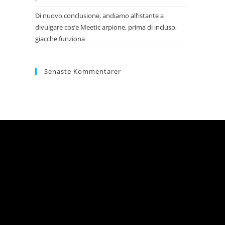
Di nuovo conclusione, andiamo all’istante a
divulgare cos’e Meetic arpione, prima di incluso,
giacche funziona
Senaste Kommentarer