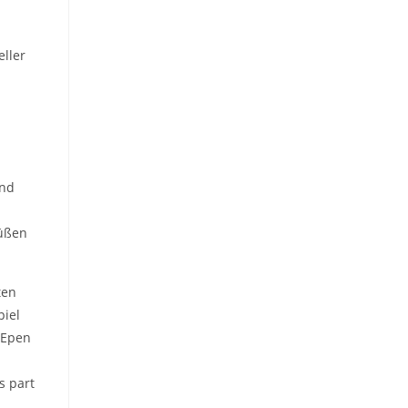
eller
und
büßen
ten
piel
 Epen
s part
s