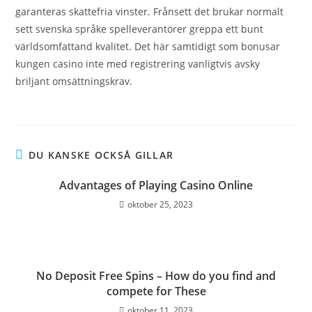
garanteras skattefria vinster. Frånsett det brukar normalt
sett svenska språke spelleverantörer greppa ett bunt
världsomfattand kvalitet. Det här samtidigt som bonusar
kungen casino inte med registrering vanligtvis avsky
briljant omsättningskrav.
DU KANSKE OCKSÅ GILLAR
Advantages of Playing Casino Online
oktober 25, 2023
No Deposit Free Spins – How do you find and
compete for These
oktober 11, 2023