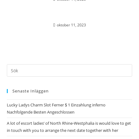
oktober 11, 2023
Senaste Inläggen
Lucky Ladys Charm Slot Ferner $ 1 Einzahlung inferno
Nachfolgende Besten Angeschlossen
A lot of escort ladies’ of North Rhine-Westphalia is would love to get
in touch with you to arrange the next date together with her