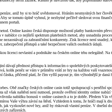
dinečný herní zážitek. Kasino je navrženo tak, aby připomínalo staro
at peníze, aniž by si to hráč uvědomoval. Hráním nesmyslných her člov
 Aby se tomuto úplně vyhnul, je nezbytné pečlivě sledovat svou finanční
danem portali.
etod. Online kasino česká disponuje možností platby bankovním přev
la v nabídce co nejširší spektrum platebních metod, aby usnadnila proc
ne nezaostávají za zahraničními konkurenty. Zisk licence není snadný, 
er, zabezpečení přístupů a také bezpečnost vašich osobních údajů.
 licenci nevlastní a podnikáte na českém online trhu nelegálně. Na t
 jiní dávají přednost přístupu k informacím o spolehlivých poskytovatel
vá, kolik peněz se vám v průměru vrátí ze hry na každou vaší vsazeno
 částka, přičemž platí, že čím vyšší payout je, tím výhodnější je daná 
orbes. Obě značky českých online casin totiž spolupracují s peněžní sp
 už však naštěstí není nutností, protože ověření identity online nabízí 
vlivnila nabídku bonusů v online casinech a to je dobře. Předem Vás 
írou Vaše výhra závisí na štěstí. Vzhledem k tomu, že hráči mají k disp
, jak vyzkoušet nové hry, aniž by riskovali vlastní peníze. V dnešní do
zných zařízeních.