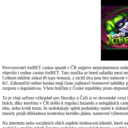
Provozovatel forBET casina spustil v ČR nejprve stejnojmennou onlin
objevilo i online casino forBET. Tato značka se hned zařadila mezi ne
Celkem můžete získat tři typy bonusů, z nichž dva jsou bez nutnosti 
Kč. Zahraniční online kasina mají často zajímavé bonusové nabídky pr
rozporu s legislativou. Všem hráčům z České republiky proto doporuču
To je však určeno výhradně pro Slováky a Češi si ve slovenské verzi
hrách, díky kterému v ČR došlo k regulaci hazardu a nelegálních casin.
trhu, nebo kvůli tomu, že nedokázaly splnit podmínky nutné k získání
musely projít důkladnou kontrolou herního plánu, nastavení výhernos
Na internetu nebo sociálních sítích najdete hodnocení klientů, které n