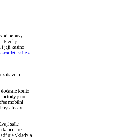
ůzné bonusy
, která je
i její kasino,
-roulette-sites-
jí zábavu a
 dočasné konto.
o metody jsou
přes mobilní
d Paysafecard
vají stále
o kanceláře
nadňuje vklady a