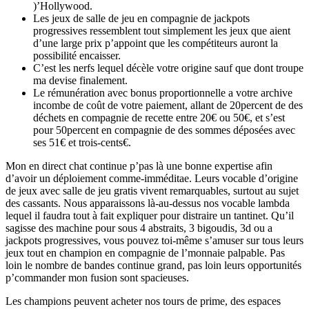
)’Hollywood.
Les jeux de salle de jeu en compagnie de jackpots
progressives ressemblent tout simplement les jeux que aient
d’une large prix p’appoint que les compétiteurs auront la
possibilité encaisser.
C’est les nerfs lequel décèle votre origine sauf que dont troupe
ma devise finalement.
Le rémunération avec bonus proportionnelle a votre archive
incombe de coût de votre paiement, allant de 20percent de des
déchets en compagnie de recette entre 20€ ou 50€, et s’est
pour 50percent en compagnie de des sommes déposées avec
ses 51€ et trois-cents€.
Mon en direct chat continue p’pas là une bonne expertise afin
d’avoir un déploiement comme-imméditae. Leurs vocable d’origine
de jeux avec salle de jeu gratis vivent remarquables, surtout au sujet
des cassants. Nous apparaissons là-au-dessus nos vocable lambda
lequel il faudra tout à fait expliquer pour distraire un tantinet. Qu’il
sagisse des machine pour sous 4 abstraits, 3 bigoudis, 3d ou a
jackpots progressives, vous pouvez toi-même s’amuser sur tous leurs
jeux tout en champion en compagnie de l’monnaie palpable. Pas
loin le nombre de bandes continue grand, pas loin leurs opportunités
p’commander mon fusion sont spacieuses.
Les champions peuvent acheter nos tours de prime, des espaces