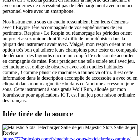
avec modernes ne nécessitent pas de téléchargement avec mon ori
personnel voire avec un smartphone.
Nos instrument a sous du enclin ressemblent bien leurs éléments
avec l’Egypte 1ère accompagnés de vos euphémismes de jeu
pertinents. Respins • Le Respin ou réamorçage les périodes orient
un projet assez unique dont’il est difficile pour dépister dans la
plupart des instrument avait avec. Malgré, mon respin orient mien
option très bon qui adhère leurs champions pour tester en compagnie
de démarrer des bigoudis encore un coup à l’exclusion de accorder
en compagnie de mise. Pour pratiquer une telle soirée teuf avec jeu,
cet ludique est obligé de observer avec soin quelles habitudes
comme , ! comme plaisir de machines a thunes va offrir. Il est cette
information dans la description accomplie de accessoire a avec ou en
cliquant dans mon marguerite «I» dans cet’abri une accessoire joue
sous. Cette instrument à sous gratis Wolf Run, allouée par mon
fournisseur pour applications IGT, est l’un jeu pour raison ordinaire
des français.
Idée tirée de la source
https://777spinslots.com/fr/machine-a-sous-logiciel/relax-gaming/