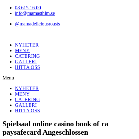
Hoppa
08 615 16 00
till
info@mamasthlm.se
innehållet
@mamadeliciousroasts
NYHETER
MENY
CATERING
GALLERI
HITTA OSS
Menu
NYHETER
MENY
CATERING
GALLERI
HITTA OSS
Spielsaal online casino book of ra
paysafecard Angeschlossen