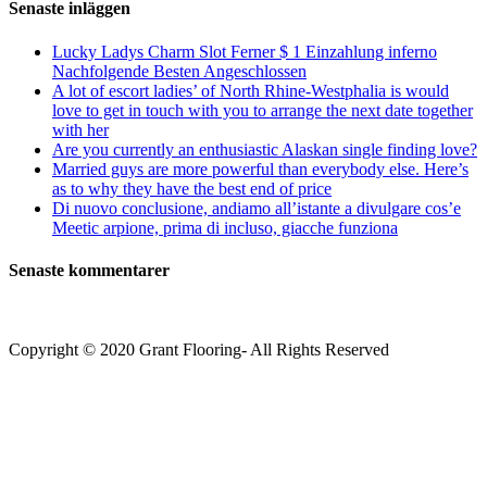
Senaste inläggen
Lucky Ladys Charm Slot Ferner $ 1 Einzahlung inferno
Nachfolgende Besten Angeschlossen
A lot of escort ladies’ of North Rhine-Westphalia is would
love to get in touch with you to arrange the next date together
with her
Are you currently an enthusiastic Alaskan single finding love?
Married guys are more powerful than everybody else. Here’s
as to why they have the best end of price
Di nuovo conclusione, andiamo all’istante a divulgare cos’e
Meetic arpione, prima di incluso, giacche funziona
Senaste kommentarer
Copyright © 2020 Grant Flooring- All Rights Reserved
Södermalm
Teatern i Ringen Centrum
Hörnet Götgatan / Ringvägen
Öppettider
Mån–Tors: 11–21