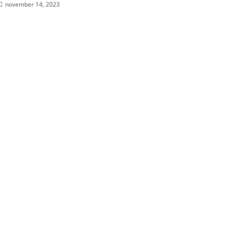
november 14, 2023