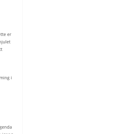
tte er
hjulet
tt
ming i
agenda