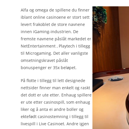
Alfa og omega de spillene du finner
iblant online casinoene er stort sett
levert frakoblet de store navnene
innen iGaming-industrien. De
fremste navnene påslåt markedet er
NetEntertainment , Playtech i tillegg
til Microgaming. Det aller vanligste
omsetningskravet påslåt
bonuspenger er 35x beløpet.
På flotte i tillegg til lett designede
nettsider finner man enkelt og raskt
det dott er ute etter. Enhaug spillere
er ute etter casinospill, som enhaug
liker og å anta ei andre boller og
ektefødt casinostemning i tillegg til
livespill i Live Casinoet. Andre igjen