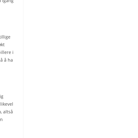
o igang
illige
økt
llere i
på å ha
ig
likevel
, altså
vn