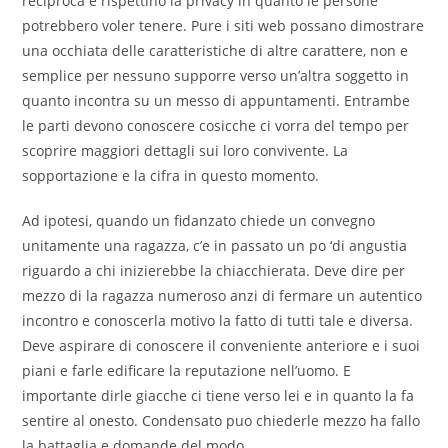
reciproca e rispettino la privacy in quanto le persone
potrebbero voler tenere. Pure i siti web possano dimostrare
una occhiata delle caratteristiche di altre carattere, non e
semplice per nessuno supporre verso un’altra soggetto in
quanto incontra su un messo di appuntamenti. Entrambe
le parti devono conoscere cosicche ci vorra del tempo per
scoprire maggiori dettagli sui loro convivente. La
sopportazione e la cifra in questo momento.
Ad ipotesi, quando un fidanzato chiede un convegno
unitamente una ragazza, c’e in passato un po ‘di angustia
riguardo a chi inizierebbe la chiacchierata. Deve dire per
mezzo di la ragazza numeroso anzi di fermare un autentico
incontro e conoscerla motivo la fatto di tutti tale e diversa.
Deve aspirare di conoscere il conveniente anteriore e i suoi
piani e farle edificare la reputazione nell’uomo. E
importante dirle giacche ci tiene verso lei e in quanto la fa
sentire al onesto. Condensato puo chiederle mezzo ha fallo
la battaglia e domande del modo.