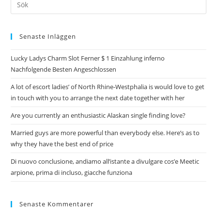
Senaste Inläggen
Lucky Ladys Charm Slot Ferner $ 1 Einzahlung inferno
Nachfolgende Besten Angeschlossen
A lot of escort ladies’ of North Rhine-Westphalia is would love to get
in touch with you to arrange the next date together with her
Are you currently an enthusiastic Alaskan single finding love?
Married guys are more powerful than everybody else. Here’s as to
why they have the best end of price
Di nuovo conclusione, andiamo all’istante a divulgare cos’e Meetic
arpione, prima di incluso, giacche funziona
Senaste Kommentarer