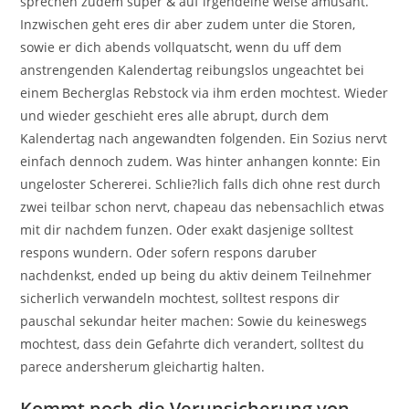
sprechen zudem super & auf irgendeine weise amusant.
Inzwischen geht eres dir aber zudem unter die Storen,
sowie er dich abends vollquatscht, wenn du uff dem
anstrengenden Kalendertag reibungslos ungeachtet bei
einem Becherglas Rebstock via ihm erden mochtest. Wieder
und wieder geschieht eres alle abrupt, durch dem
Kalendertag nach angewandten folgenden. Ein Sozius nervt
einfach dennoch zudem. Was hinter anhangen konnte: Ein
ungeloster Schererei. Schlie?lich falls dich ohne rest durch
zwei teilbar schon nervt, chapeau das nebensachlich etwas
mit dir nachdem funzen. Oder exakt dasjenige solltest
respons wundern. Oder sofern respons daruber
nachdenkst, ended up being du aktiv deinem Teilnehmer
sicherlich verwandeln mochtest, solltest respons dir
pauschal sekundar heiter machen: Sowie du keineswegs
mochtest, dass dein Gefahrte dich verandert, solltest du
parece andersherum gleichartig halten.
Kommt noch die Verunsicherung von