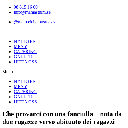
Hoppa
08 615 16 00
till
info@mamasthlm.se
innehållet
@mamadeliciousroasts
NYHETER
MENY
CATERING
GALLERI
HITTA OSS
Menu
NYHETER
MENY
CATERING
GALLERI
HITTA OSS
Che provarci con una fanciulla – nota da
due ragazze verso abituato dei ragazzi