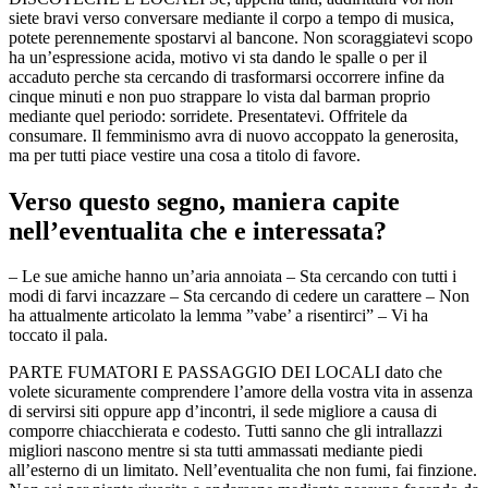
siete bravi verso conversare mediante il corpo a tempo di musica,
potete perennemente spostarvi al bancone. Non scoraggiatevi scopo
ha un’espressione acida, motivo vi sta dando le spalle o per il
accaduto perche sta cercando di trasformarsi occorrere infine da
cinque minuti e non puo strappare lo vista dal barman proprio
mediante quel periodo: sorridete. Presentatevi. Offritele da
consumare. Il femminismo avra di nuovo accoppato la generosita,
ma per tutti piace vestire una cosa a titolo di favore.
Verso questo segno, maniera capite
nell’eventualita che e interessata?
– Le sue amiche hanno un’aria annoiata – Sta cercando con tutti i
modi di farvi incazzare – Sta cercando di cedere un carattere – Non
ha attualmente articolato la lemma ”vabe’ a risentirci” – Vi ha
toccato il pala.
PARTE FUMATORI E PASSAGGIO DEI LOCALI dato che
volete sicuramente comprendere l’amore della vostra vita in assenza
di servirsi siti oppure app d’incontri, il sede migliore a causa di
comporre chiacchierata e codesto. Tutti sanno che gli intrallazzi
migliori nascono mentre si sta tutti ammassati mediante piedi
all’esterno di un limitato. Nell’eventualita che non fumi, fai finzione.