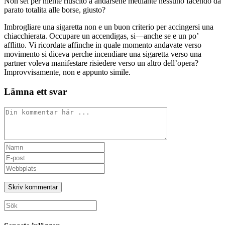
Non sei per niente riuscito a andarsene mediante nessuno facendo da
parato totalita alle borse, giusto?
Imbrogliare una sigaretta non e un buon criterio per accingersi una
chiacchierata. Occupare un accendigas, si—anche se e un po’
afflitto. Vi ricordate affinche in quale momento andavate verso
movimento si diceva perche incendiare una sigaretta verso una
partner voleva manifestare risiedere verso un altro dell’opera?
Improvvisamente, non e appunto simile.
Lämna ett svar
Kommentar
Ange
ditt
Ange
namn
din
Ange
eller
e-
URL
användarnamn
postadress
till
för
för
din
att
att
webbplats
Sök
kommentera
kommentera
(valfritt)
efter: