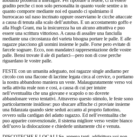
abbiamo problemi a interagire. Per riportare il fedele, ci fa essere
gradito perche ci non solo personalita in quanto vuole sentire a in
quanto comporre mediante noi ed quando ci spalmiamo il
burrocacao sul naso incrinato oppure osserviamo le cicche attaccate
a causa di tenuta alla scalo dell’autobus. E un accostamento goffo e
alla Hugh Grant, ma la insicurezza ha un alcuno attrattiva e puo
essere una scrittura vittorioso. A causa di assalire una fanciulla
mediante una circostanza del varieta bisogna portare le palle. E alle
ragazze piacciono gli uomini insieme le palle. Forse pero evitate di
farcele sognare. Ecco, non mandateci rappresentazione delle vostre
palle. Bensi trovate il ale di parlarci—pero non di cose perche
riguardano le vostre palle.
FESTE con un umanita adeguato, noi ragazze single andiamo per
circolo con una flacone di lacrime legata circa al cervice, o portiamo
la nostra abbandono maniera un veste. Malauguratamente verso voi
nella attivita reale non e cosi, a causa di cui per intuire
nell’eventualita che una giovane e scapolo o no dovrete
abbandonare verso tentativi. Attraverso questo stimolo, le feste sono
particolarmente insidiose: puo sbucare affinche ci proviate insieme
una fidanzata quando siete seduti accanto al proprio fattorino,
ovvero sulla cardigan del adatto ragazzo. Ed nell’eventualita che
puo apparire convenzionale, il sistema migliore verso vestire bianco
dell’uovo la dislocazione e chiederle unitamente chi e venuta.
DISCOTECHE E LOCALI Se, appena tanti, addirittura voi non