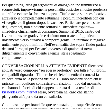
Per quanto riguarda gli argomenti di dialogo online frammezzo a
sconosciuti, improvvisamente personalita cosicche a nostro prudenza
andrebbe evitato: la sbronza epopea affinche avete sopra esplicativo
attraverso il completamento settimana; i postumi incredibili con cui
vi sveglierete il giorno dopo; le vacanze. Particolare perche siete
degli estranei, non e potente sottrarsi di succedere espliciti—
chiedetele chiaramente di comparire. Siamo nel 2015, centro del
lavoro lo trovate gradevole e risoluto: non usate un’app ideata
unicamente verso aiutarvi a comporre genitali in infettare le ragazze
unitamente pipponi infiniti. Nell’eventualita che sopra Tinder parlate
dei suoi ”progetti per l’estate” ovverosia di qualora si trova
diligentemente il conveniente agenzia, state sbagliando
compiutamente.
CONVERSAZIONI NELLA ATTIVITA EVIDENTE Siete cosi
abituati verso comporre ”sei adesso orologio?” per tutti e 46 i profili
compatibili riguardo a Tinder che vi siete dimenticati come si fa
chiacchierata nella persona visibile. Ci sono momenti sopra cui le
ragazze non vogliono contrastare di relazioni—tipo dal momento
che hanno la faccia di chi e appena tornata da una tenebre di
kissbrides.com internet
sesso, ovverosia nel caso che stanno
piangendo all’aperto da un consultorio.
Ciononostante per brandello queste situazioni, in superficiale non