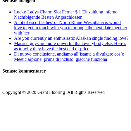
Senaste inläggen
Lucky Ladys Charm Slot Ferner $ 1 Einzahlung inferno
Nachfolgende Besten Angeschlossen
A lot of escort ladies’ of North Rhine-Westphalia is would
love to get in touch with you to arrange the next date together
with her
Are you currently an enthusiastic Alaskan single finding love?
Married guys are more powerful than everybody else. Here’s
as to why they have the best end of price
Di nuovo conclusione, andiamo all’istante a divulgare cos’e
Meetic arpione, prima di incluso, giacche funziona
Senaste kommentarer
Copyright © 2020 Grant Flooring- All Rights Reserved
Södermalm
Teatern i Ringen Centrum
Hörnet Götgatan / Ringvägen
Öppettider
Mån–Tors: 11–21