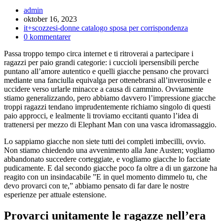
Inläggsförfattare:
admin
Inlägget
oktober 16, 2023
publicerat:
Inläggskategori:
it+scozzesi-donne catalogo sposa per corrispondenza
Kommentarer
0 kommentarer
på
Passa troppo tempo circa internet e ti ritroverai a partecipare i
inlägget:
ragazzi per paio grandi categorie: i cuccioli ipersensibili perche
puntano all’amore autentico e quelli giacche pensano che provarci
mediante una fanciulla equivalga per ottenebrarsi all’inverosimile e
uccidere verso urlarle minacce a causa di cammino. Ovviamente
stiamo generalizzando, pero abbiamo davvero l’impressione giacche
troppi ragazzi tendano imprudentemente richiamo singolo di questi
paio approcci, e lealmente li troviamo eccitanti quanto l’idea di
trattenersi per mezzo di Elephant Man con una vasca idromassaggio.
Lo sappiamo giacche non siete tutti dei completi imbecilli, ovvio.
Non stiamo chiedendo una avvenimento alla Jane Austen; vogliamo
abbandonato succedere corteggiate, e vogliamo giacche lo facciate
pudicamente. E dal secondo giacche poco fa oltre a di un garzone ha
reagito con un insindacabile ”E in quel momento dimmelo tu, che
devo provarci con te,” abbiamo pensato di far dare le nostre
esperienze per attuale estensione.
Provarci unitamente le ragazze nell’era