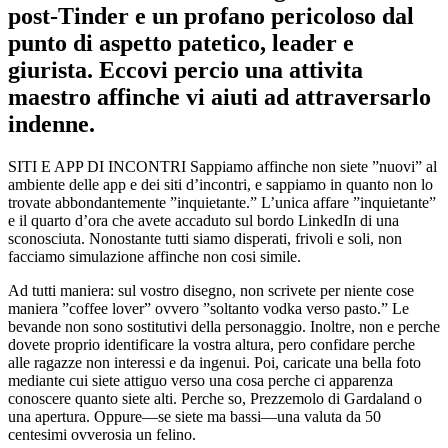
post-Tinder e un profano pericoloso dal
punto di aspetto patetico, leader e
giurista. Eccovi percio una attivita
maestro affinche vi aiuti ad attraversarlo
indenne.
SITI E APP DI INCONTRI Sappiamo affinche non siete ”nuovi” al
ambiente delle app e dei siti d’incontri, e sappiamo in quanto non lo
trovate abbondantemente ”inquietante.” L’unica affare ”inquietante”
e il quarto d’ora che avete accaduto sul bordo LinkedIn di una
sconosciuta. Nonostante tutti siamo disperati, frivoli e soli, non
facciamo simulazione affinche non cosi simile.
Ad tutti maniera: sul vostro disegno, non scrivete per niente cose
maniera ”coffee lover” ovvero ”soltanto vodka verso pasto.” Le
bevande non sono sostitutivi della personaggio. Inoltre, non e perche
dovete proprio identificare la vostra altura, pero confidare perche
alle ragazze non interessi e da ingenui.
Poi, caricate una bella foto
mediante cui siete attiguo verso una cosa perche ci apparenza
conoscere quanto siete alti. Perche so, Prezzemolo di Gardaland o
una apertura. Oppure—se siete ma bassi—una valuta da 50
centesimi ovverosia un felino.