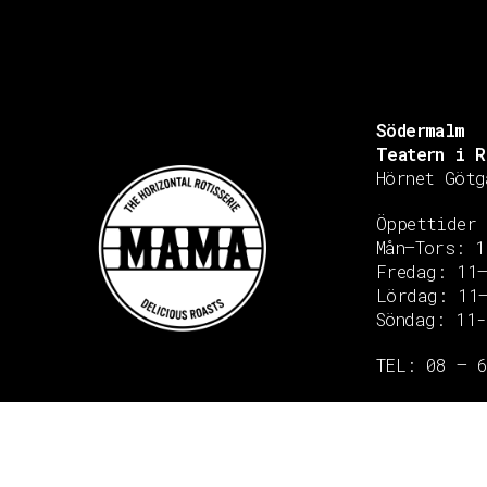
Södermalm
Teatern i R
Hörnet Götg
Öppettider
Mån–Tors: 1
Fredag: 11
Lördag: 11
Söndag: 11-
Copyright © 2020 Grant Flooring- All Rights Reserved
TEL: 08 – 