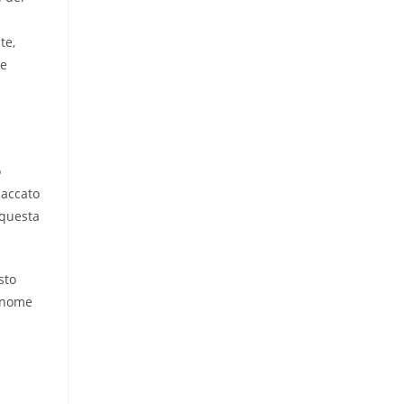
te,
he
o
paccato
 questa
sto
l nome