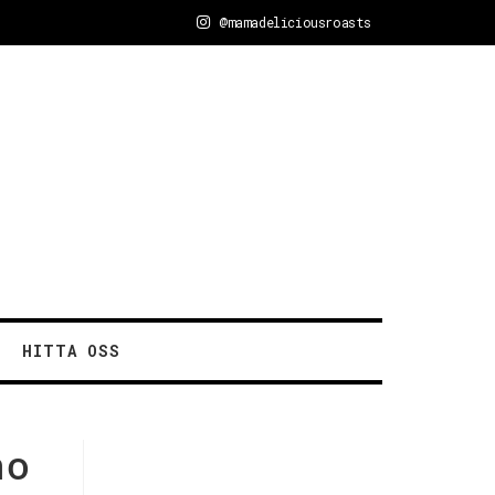
@mamadeliciousroasts
HITTA OSS
no