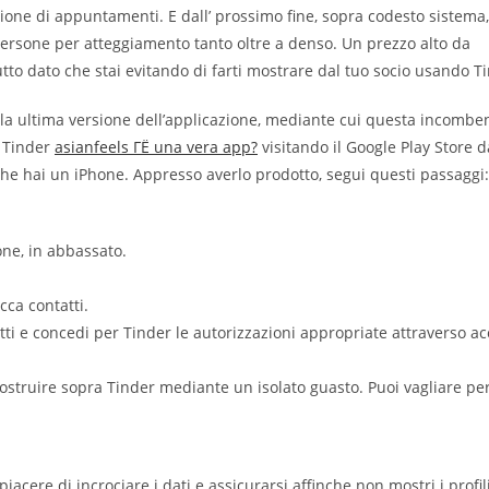
zione di appuntamenti. E dall’ prossimo fine, sopra codesto sistema,
rsone per atteggiamento tanto oltre a denso. Un prezzo alto da
tto dato che stai evitando di farti mostrare dal tuo socio usando T
 alla ultima versione dell’applicazione, mediante cui questa incombe
e Tinder
asianfeels ГЁ una vera app?
visitando il Google Play Store d
che hai un iPhone. Appresso averlo prodotto, segui questi passaggi:
one, in abbassato.
cca contatti.
tti e concedi per Tinder le autorizzazioni appropriate attraverso a
ri ostruire sopra Tinder mediante un isolato guasto. Puoi vagliare pe
acere di incrociare i dati e assicurarsi affinche non mostri i profil