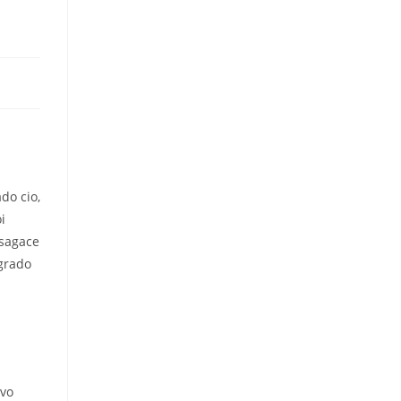
do cio,
i
 sagace
lgrado
ivo