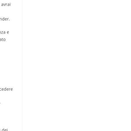
 avrai
inder.
nza e
ato
ccedere
r
i dei