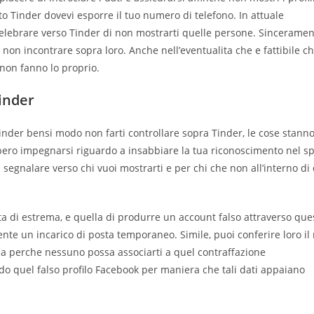
ato Tinder dovevi esporre il tuo numero di telefono. In attuale
celebrare verso Tinder di non mostrarti quelle persone. Sinceramen
n incontrare sopra loro. Anche nell’eventualita che e fattibile c
 non fanno lo proprio.
inder
Tinder bensi modo non farti controllare sopra Tinder, le cose stann
bero impegnarsi riguardo a insabbiare la tua riconoscimento nel s
segnalare verso chi vuoi mostrarti e per chi che non all’interno di
ta di estrema, e quella di produrre un account falso attraverso que
ente un incarico di posta temporaneo. Simile, puoi conferire loro i
tema perche nessuno possa associarti a quel contraffazione
do quel falso profilo Facebook per maniera che tali dati appaiano