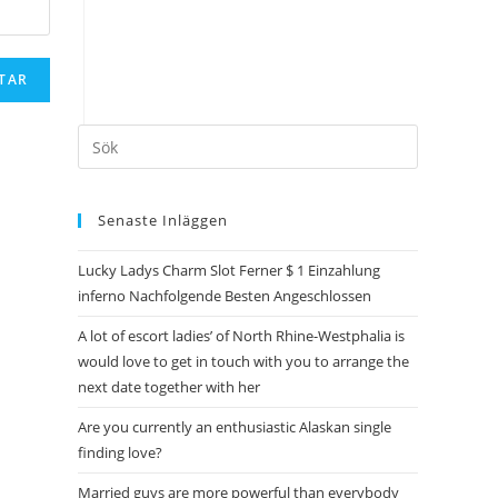
Senaste Inläggen
Lucky Ladys Charm Slot Ferner $ 1 Einzahlung
inferno Nachfolgende Besten Angeschlossen
A lot of escort ladies’ of North Rhine-Westphalia is
would love to get in touch with you to arrange the
next date together with her
Are you currently an enthusiastic Alaskan single
finding love?
Married guys are more powerful than everybody