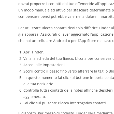
dovrai proporre i contatti dal tuo effemeride all’applica
un modo manuale ed attivo per sfasciare determinate pe
compensare bensi potrebbe valerne la dolore.
Innanzitu
Per utilizzare Blocca contatti devi solo differire Tinder
gia apparsa. Assicurati di aver aggiornato l’applicazion
che hai un cellulare Android o per l’App Store nel caso 
Apri Tinder.
Vai alla scheda del tuo fianco. L’icona per conservazi
Accedi alle impostazioni.
Scorri contro il basso fino verso afferrare la taglio Blo
In questo momento fai clic sul bottone Importa conta
alla tua notiziario.
Controlla tutti i contatti della notes affinche deside
agglomerato.
Fai clic sul pulsante Blocca interrogativo contatti.
E disposto. Per mezzo di codesto, Tinder sara mediante pi