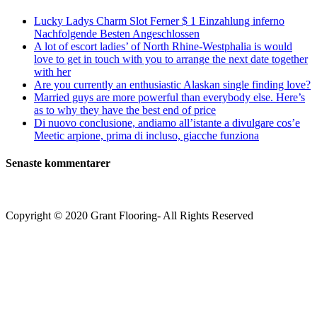
Lucky Ladys Charm Slot Ferner $ 1 Einzahlung inferno
Nachfolgende Besten Angeschlossen
A lot of escort ladies’ of North Rhine-Westphalia is would
love to get in touch with you to arrange the next date together
with her
Are you currently an enthusiastic Alaskan single finding love?
Married guys are more powerful than everybody else. Here’s
as to why they have the best end of price
Di nuovo conclusione, andiamo all’istante a divulgare cos’e
Meetic arpione, prima di incluso, giacche funziona
Senaste kommentarer
Copyright © 2020 Grant Flooring- All Rights Reserved
Södermalm
Teatern i Ringen Centrum
Hörnet Götgatan / Ringvägen
Öppettider
Mån–Tors: 11–21
Fredag: 11–22