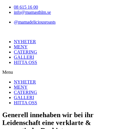
Hoppa
08 615 16 00
till
info@mamasthlm.se
innehållet
@mamadeliciousroasts
NYHETER
MENY
CATERING
GALLERI
HITTA OSS
Menu
NYHETER
MENY
CATERING
GALLERI
HITTA OSS
Generell innehaben wir bei ihr
Leidenschaft eine verklarte &