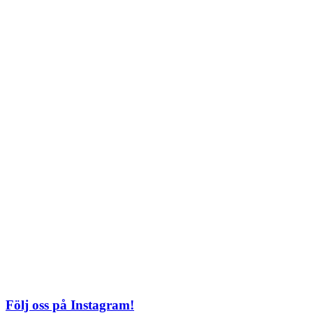
Lördag: 11–22
Söndag: 11-20
TEL: 08 – 615 16 00
City
Kungsgatan 25
Öppettider
Mån–Fre: 11–21
Lördag: 11-21
Söndag: 12-17
TEL: 08 – 615 16 00
S2 i Mall of Scandinavia
Stjärntorget 1
169 79 Solna
Öppettider
Mån-Söndag:
10-22
TEL: 08 – 615 16 00
Följ oss på Instagram!