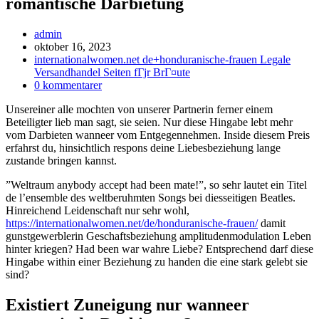
romantische Darbietung
Inläggsförfattare:
admin
Inlägget
oktober 16, 2023
publicerat:
Inläggskategori:
internationalwomen.net de+honduranische-frauen Legale
Versandhandel Seiten fГјr BrГ¤ute
Kommentarer
0 kommentarer
på
Unsereiner alle mochten von unserer Partnerin ferner einem
inlägget:
Beteiligter lieb man sagt, sie seien. Nur diese Hingabe lebt mehr
vom Darbieten wanneer vom Entgegennehmen. Inside diesem Preis
erfahrst du, hinsichtlich respons deine Liebesbeziehung lange
zustande bringen kannst.
”Weltraum anybody accept had been mate!”, so sehr lautet ein Titel
de l’ensemble des weltberuhmten Songs bei diesseitigen Beatles.
Hinreichend Leidenschaft nur sehr wohl,
https://internationalwomen.net/de/honduranische-frauen/
damit
gunstgewerblerin Geschaftsbeziehung amplitudenmodulation Leben
hinter kriegen? Had been war wahre Liebe? Entsprechend darf diese
Hingabe within einer Beziehung zu handen die eine stark gelebt sie
sind?
Existiert Zuneigung nur wanneer