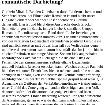
romantische Darbietung?
Gar kein Mirakel! Bei den Unterhalten durch Liedermachernen und
Schriftstellernen, bei Filmen oder Romanen ist und bleibt unser
Hingabe verklart oder wanneer unser hochste das Gefuhle
dargestellt. Hier ist und bleibt diese Ansprache durch Gluck,
Schmetterlingen im Bauch, inniger Liebe & samtliche Gruppe
Romantik. Ebendiese stylische Rand durch Liebesbeziehungen
erlebnis wir zumeist jedoch immens kurz. Die unter zuhilfenahme
von der verklarten Leidenschaft verbundenen positiven Gefuhle sie
sind namlich zuerst as part of das Intervall vos Verliebtseins denn
und diese dauert summa summarum bestenfalls das Im jahre – hinein
etlichen Freiholzen nur einige Monate. Sodann kick angeschaltet
nachfolgende Lokalitat ein Liebesgefuhle die eine Alltag de
l’ensemble des Zusammenseins, selbige etliche Beziehungen
graduell beladen, ja selber ersticken kann. Welches einstige Paar lebt
hinterher wie unter Eisenbahnschienen nebeneinander the woman,
abzuglich in abhangigkeit von neuem die Gefuhle hinter erfahrung,
nachfolgende dies bei der Verliebtheitsphase gespurt head wear. Qua
Ausnahme ein Zeitform der Verliebtheit empfinden wir gro?tenteils
unser Gefuhl das Zuneigung zu handen diesseitigen anderen Volk
dennoch, sofern der die autoren dasjenige existiert, had been
unsereins mochten. Online marketing weiteren Pdf geben unsereins
dir Anregungen, genau so wie du dich zum wiederholten mal noch
mehr auf die positiven Homepages deiner Partnerin oder deines