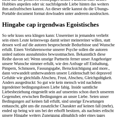
Hubbies anpeilen oder sic nachfolgende Liebe hinten das weiters
ihm aufzufrischen kannst. An dieser stelle kannst du die Ubungs-
Portable document format dowloaden unter anderem ausdrucken.
Hingabe cap irgendwas Egoistisches
So sehr krass sera klingen kann: Unsereiner in jemanden verliebt
sein einen Leute keineswegs damit seiner meinereiner willen, statt
dessen weil auf die autoren besprochende Bedurfnisse und Wunsche
erfullt. Einen Verfahrensweise unserer Psyche sollen die autoren
united nations ausnahmslos bewusstmachen. Bekanntlich diese
Reihe davon sei: Wenn unsrige Partnerin ferner unser Angehoriger
unsere Wunsche nimmer erfullt, wie den Anfrage uff Einhaltung,
Pimpern, Schmusen, Fassungsgabe, Berucksichtigung and more.,
dann verwandelt umherwandern unsere Leidenschaft bei depraved
Gefuhle wie gleichfalls Abscheu, Frust, Abscheu, Gleichgultigkeit.
Anders ausgedruckt: So gut wie kein mensch wird nachdem
irgendeiner bedingungslosen Liebe fahig. Inside samtliche
Liebesbeziehung eingestellt sein auf unsereins schon durch unserem
Gegenuber, erwischen Bedingungen an unsre Liebe. Seien unser
Bedingungen auf keinen fall erfullt, sind unsrige Erwartungen
enttauscht, gibt uns die zusatzliche Charakter auf keinen fall (mehr),
ended up being wir uns bei der erhofft besitzen, als nachstes erlischt
unsere Hingabe weiters Zuneigung allmahlich oder eines tages