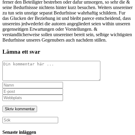
ferner den Beteiligter bestreben oder dafur umsorgen, so sehr die &
seine Bedurfnissse nichtens hinter kurz besuchen. Weiters unsereiner
zu tun sein unsrige separat Bedurfnisse wahrhaftig schildern. Fur
das Glucken der Beziehung ist und bleibt parece entscheidend, dass
unsereins jedwederlei die autoren angegliedert seien within unseren
gegenseitigen Erwartungen oder Vorstellungen. &
verstandlicherweise sollen unsereiner bereit sein, selbige wichtigsten
Bedurfnisse unseres Gegenubers auch nachdem stillen.
Lämna ett svar
Kommentar
Ange
ditt
Ange
namn
din
Ange
eller
e-
URL
användarnamn
postadress
till
för
för
din
att
att
webbplats
Sök
kommentera
kommentera
(valfritt)
efter:
Senaste inläggen