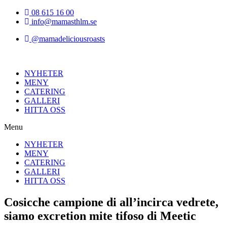
Hoppa
08 615 16 00
till
info@mamasthlm.se
innehållet
@mamadeliciousroasts
NYHETER
MENY
CATERING
GALLERI
HITTA OSS
Menu
NYHETER
MENY
CATERING
GALLERI
HITTA OSS
Cosicche campione di all’incirca vedrete,
siamo excretion mite tifoso di Meetic