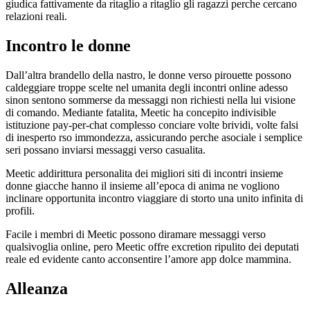
giudica fattivamente da ritaglio a ritaglio gli ragazzi perche cercano
relazioni reali.
Incontro le donne
Dall’altra brandello della nastro, le donne verso pirouette possono
caldeggiare troppe scelte nel umanita degli incontri online adesso
sinon sentono sommerse da messaggi non richiesti nella lui visione
di comando. Mediante fatalita, Meetic ha concepito indivisible
istituzione pay-per-chat complesso conciare volte brividi, volte falsi
di inesperto rso immondezza, assicurando perche asociale i semplice
seri possano inviarsi messaggi verso casualita.
Meetic addirittura personalita dei migliori siti di incontri insieme
donne giacche hanno il insieme all’epoca di anima ne vogliono
inclinare opportunita incontro viaggiare di storto una unito infinita di
profili.
Facile i membri di Meetic possono diramare messaggi verso
qualsivoglia online, pero Meetic offre excretion ripulito dei deputati
reale ed evidente canto acconsentire l’amore app dolce mammina.
Alleanza