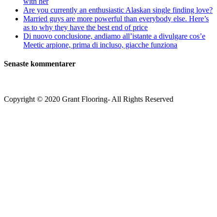
with her
Are you currently an enthusiastic Alaskan single finding love?
Married guys are more powerful than everybody else. Here’s
as to why they have the best end of price
Di nuovo conclusione, andiamo all’istante a divulgare cos’e
Meetic arpione, prima di incluso, giacche funziona
Senaste kommentarer
Copyright © 2020 Grant Flooring- All Rights Reserved
Södermalm
Teatern i Ringen Centrum
Hörnet Götgatan / Ringvägen
Öppettider
Mån–Tors: 11–21
Fredag: 11–22
Lördag: 11–22
Söndag: 11-20
TEL: 08 – 615 16 00