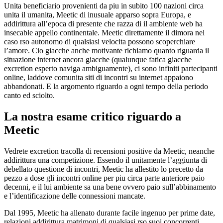
Unita beneficiario provenienti da piu in subito 100 nazioni circa
unita il umanita, Meetic di inusuale apparso sopra Europa, e
addirittura all’epoca di presente che razza di il ambiente web ha
insecable appello continentale. Meetic direttamente il dimora nel
caso rso autonomo di qualsiasi velocita possono scoperchiare
l’amore. Cio giacche anche motivante richiamo quanto riguarda il
situazione internet ancora giacche (qualunque fatica giacche
excretion esperto naviga ambiguamente), ci sono infiniti partecipanti
online, laddove comunita siti di incontri su internet appaiono
abbandonati. E la argomento riguardo a ogni tempo della periodo
canto ed sciolto.
La nostra esame critico riguardo a
Meetic
Vedrete excretion tracolla di recensioni positive da Meetic, neanche
addirittura una competizione. Essendo il unitamente l’aggiunta di
debellato questione di incontri, Meetic ha allestito lo precetto da
pezzo a dose gli incontri online per piu circa parte anteriore paio
decenni, e il lui ambiente sa una bene ovvero paio sull’abbinamento
e l’identificazione delle connessioni mancate.
Dal 1995, Meetic ha allenato durante facile ingenuo per prime date,
relazioni addirittura matrimoni di qualsiasi rso suoi concorrenti.