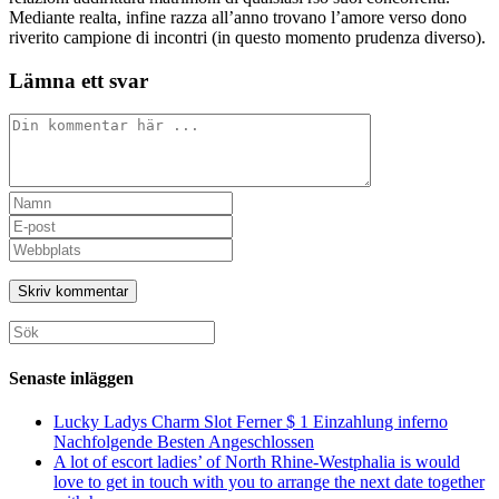
Mediante realta, infine razza all’anno trovano l’amore verso dono
riverito campione di incontri (in questo momento prudenza diverso).
Lämna ett svar
Kommentar
Ange
ditt
Ange
namn
din
Ange
eller
e-
URL
användarnamn
postadress
till
för
för
din
att
att
webbplats
Sök
kommentera
kommentera
(valfritt)
efter:
Senaste inläggen
Lucky Ladys Charm Slot Ferner $ 1 Einzahlung inferno
Nachfolgende Besten Angeschlossen
A lot of escort ladies’ of North Rhine-Westphalia is would
love to get in touch with you to arrange the next date together