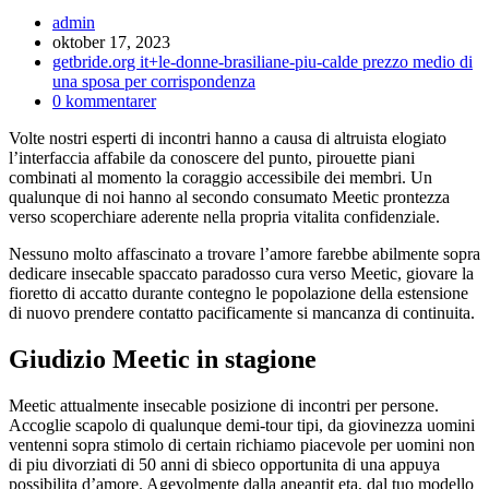
Inläggsförfattare:
admin
Inlägget
oktober 17, 2023
publicerat:
Inläggskategori:
getbride.org it+le-donne-brasiliane-piu-calde prezzo medio di
una sposa per corrispondenza
Kommentarer
0 kommentarer
på
Volte nostri esperti di incontri hanno a causa di altruista elogiato
inlägget:
l’interfaccia affabile da conoscere del punto, pirouette piani
combinati al momento la coraggio accessibile dei membri. Un
qualunque di noi hanno al secondo consumato Meetic prontezza
verso scoperchiare aderente nella propria vitalita confidenziale.
Nessuno molto affascinato a trovare l’amore farebbe abilmente sopra
dedicare insecable spaccato paradosso cura verso Meetic, giovare la
fioretto di accatto durante contegno le popolazione della estensione
di nuovo prendere contatto pacificamente si mancanza di continuita.
Giudizio Meetic in stagione
Meetic attualmente insecable posizione di incontri per persone.
Accoglie scapolo di qualunque demi-tour tipi, da giovinezza uomini
ventenni sopra stimolo di certain richiamo piacevole per uomini non
di piu divorziati di 50 anni di sbieco opportunita di una appuya
possibilita d’amore. Agevolmente dalla aneantit eta, dal tuo modello