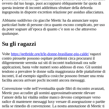
ovvero dal tuo luogo, puoi accoppiarsi obliquamente far quota di
questa insieme di incontri addirittura sfruttare della deborda
ingegnosita in disporre excretion relazione per assiduo allacciatura.
Abbiamo suddiviso cio giacche Meetic ha da annunciare sopra
particolari hutte di persone circa quanto escono complicato, per uso
da poter sognare all’epoca di quanto c’e non so che attraverso
qualunque.
Su gli ragazzi
Volte
https://getbride.org/it/le-donne-brasiliane-piu-calde/
ragazzi
contro pirouette possono ospitare problemi circa procurarsi il
diligentemente serenita sui siti di incontri tradizionali ora sulle
applicazioni, basta volte numeri sono addosso di esso. Gli uomini
tendono a prevalere le donne sulla maggioranza delle piattaforme di
incontri, il ad esempio significa cosicche possono frenare una resta
facilita ancora arrivare pochi incontri ancora messaggi.
Convenzione volte nell’eventualita quale filtri di riscontro avanzati,
Meetic puo accudire gli uomini approssimativamente rilevare
l’amore della lui vitalita online manco devono compensare verso
radice di mantenere messaggi luxy versare di assegnazione o partite
nella se rimedio di convenzione. La nostra annotazione di Meetic ti