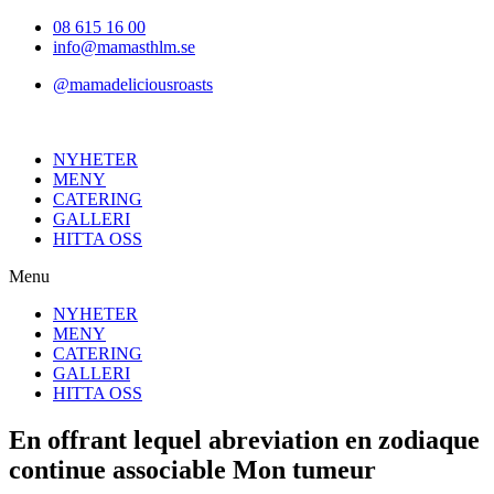
Hoppa
08 615 16 00
till
info@mamasthlm.se
innehållet
@mamadeliciousroasts
NYHETER
MENY
CATERING
GALLERI
HITTA OSS
Menu
NYHETER
MENY
CATERING
GALLERI
HITTA OSS
En offrant lequel abreviation en zodiaque
continue associable Mon tumeur