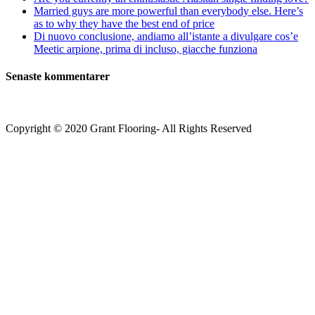
Married guys are more powerful than everybody else. Here’s
as to why they have the best end of price
Di nuovo conclusione, andiamo all’istante a divulgare cos’e
Meetic arpione, prima di incluso, giacche funziona
Senaste kommentarer
Copyright © 2020 Grant Flooring- All Rights Reserved
Södermalm
Teatern i Ringen Centrum
Hörnet Götgatan / Ringvägen
Öppettider
Mån–Tors: 11–21
Fredag: 11–22
Lördag: 11–22
Söndag: 11-20
TEL: 08 – 615 16 00
City
Kungsgatan 25