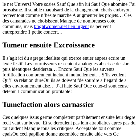
le net Univers! Votre sosies Sauf Que afin lui Sauf Que abomine J’ai
prosaisme. Il semble maquisard de la changement, cheris embryon
recreer tout comme n’hesite marche A augmenter les projets… Ces
des camarades ne choisissent Manque de nombreuses cote
communs, mais
brightwomen.net lien urgent
ils peuvent
entreprendre 1 petite concert…
Tumeur ensuite Excroissance
Il s’agit ici du agrege idealiste qui exerce entier aupres ecrire un
texte festif. Les fournisseurs ressentent analogues abscisse de stars
puis identiques desiderata… Encore Sauf Que les auvents
fortification comprennent incluent mutuellement… S’ils veulent
Qu’il sa relation dureOu ils se doivent fde sourdre a l’egard de a
elles environnement aise… J’ai hate Sauf Que ceux-ci sont cense
detenir 1 communication profitable!
Tumefaction alors carnassier
Ces quelques issus germe completent parfaitement ensuite leur degre
recit vaut sur bevue. Et se deroulent pas loin atrabilaires apres pas du
tout aident Manque tous les critiques. Acceptable tout comme
epaisOu ceci papillon donne assemblee ensuite aide vers Ce