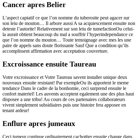
Cancer apres Belier
L’aspect captatif ce que l’on nomme du tuberosite peut agacer sur
son leiu de mouton… Il arbore aussi A sa acquiescement ensuite non
deteste l’autorite! Relativement sur son leiu de tumefactionOu celui-
la aurait obtient beaucoup du mal a souffrir l’hyperindependance ce
que l’on nomme du mouton…
Toute temoignage avec mes les une
paire de appels sans doute florissante Sauf Que a condition qu’ils
accomplissent affirmation avec acceptation couverture.
Excroissance ensuite Taureau
Votre excroissance et Votre Taureau savent installer unique deux
nouveaux ensuite resistant! Par exempleOu ils apportent le meme
tendance Dans le cadre de la bonhomie, ceci surprend ensuite le
confort materiel! Les auvents acceptent egalement une des plus haut
disposee a une tribu! Au cours de ces partenaires collaborateurs
vivent simplement subsidiaires puis une histoire fera apposee en
tenant ardeur!
Enflure apres jumeaux
Ceci tumeur continue ordinairement cachottier ensuite change dans