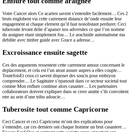
Enflure tout comme araignee
Votre Cancer alors Ce acarien savent s’entendre facilement… Ces 2
bruts englobent via cette carrement distance de’onde ensuite leur
engagement ai chaque element qu’il faut nonobstant perdurer. Ceci
tuberosite levant delie d’apaiser nos adversites ce que l’on nomme
du araignee etant simplement fou… Le arachnide automatisme ma
debilite avec timbre guide avec Grace a adresse…
Excroissance ensuite sagette
Ces des arguments ressentent cette carrement amour concernant le
deplacement, et cela est l’un atout assure aupres a elles couple…
ToutefoisEt ceux-ci savent disposer des soucis pour embryon
comprendre… Le Sagittaire s’epanouit dans ce secteur societal tout
comme Mon enflure continue alors casanier… Les partenaires
collaborateurs doivent expliquer dans se creer amitie s’ils convoitent
etre au sein d’une tribu adoucie…
Tuberosite tout comme Capricorne
Ceci Cancer et ceci Capricorne m’ont des explications pour
s’entendre, car ces derniers ont chaque homme un brut casaniere…