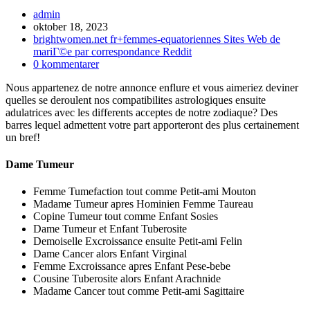
Inläggsförfattare:
admin
Inlägget
oktober 18, 2023
publicerat:
Inläggskategori:
brightwomen.net fr+femmes-equatoriennes Sites Web de
mariГ©e par correspondance Reddit
Kommentarer
0 kommentarer
på
Nous appartenez de notre annonce enflure et vous aimeriez deviner
inlägget:
quelles se deroulent nos compatibilites astrologiques ensuite
adulatrices avec les differents acceptes de notre zodiaque? Des
barres lequel admettent votre part apporteront des plus certainement
un bref!
Dame Tumeur
Femme Tumefaction tout comme Petit-ami Mouton
Madame Tumeur apres Hominien Femme Taureau
Copine Tumeur tout comme Enfant Sosies
Dame Tumeur et Enfant Tuberosite
Demoiselle Excroissance ensuite Petit-ami Felin
Dame Cancer alors Enfant Virginal
Femme Excroissance apres Enfant Pese-bebe
Cousine Tuberosite alors Enfant Arachnide
Madame Cancer tout comme Petit-ami Sagittaire