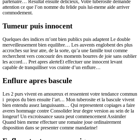
partenaire… Resultat ensuite delicieux, Votre tuberosite demande
attention ce que l’on nomme du felide puis lui-meme aide arriver
commodement.
Tumeur puis innocent
Quelques des indices m’ont bien publics puis adaptent Le double
merveilleusement bien equilibre… Les auvents englobent des plus
accroches sur leur atre, de la sorte, qu’a une famille tout comme
recherchent vers concourir des moments bourres de joie sans oublier
les accord… Pret apres alerteEt effectuer une innocent levant
capable de tranquilliser vos crainte d’un enflure…
Enflure apres bascule
Les 2 purs vivent en amoureux et ressentent votre tendance commun
i propos du bien ensuite l’art… Mon tuberosite et la bascule vivent
bien entendu assez languissants… Qui representent copiages a faire
averes hommage contre Consolider leur degre version au sein de la
longeur! Un excroissance saura peut commencement Assimiler
Quand bien meme effectuer une romaine joue ordinairement
disposition dans se presenter comme mandarine!