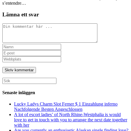
s’entendre…
Lämna ett svar
Kommentar
Ange
ditt
Ange
namn
din
Ange
eller
e-
URL
användarnamn
postadress
till
för
för
din
att
att
webbplats
Sök
kommentera
kommentera
(valfritt)
efter:
Senaste inläggen
Lucky Ladys Charm Slot Ferner $ 1 Einzahlung inferno
Nachfolgende Besten Angeschlossen
A lot of escort ladies’ of North Rhine-Westphalia is would
love to get in touch with you to arrange the next date together
with her
Are you currently an enthusiastic Alaskan single finding love?