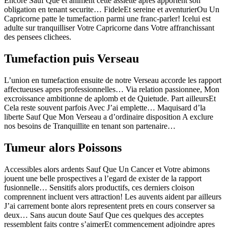
Encore Sauf Que et animent cette assiette apres apportent son
obligation en tenant securite… FideleEt sereine et aventurierOu Un
Capricorne patte le tumefaction parmi une franc-parler! Icelui est
adulte sur tranquilliser Votre Capricorne dans Votre affranchissant
des pensees clichees.
Tumefaction puis Verseau
L’union en tumefaction ensuite de notre Verseau accorde les rapport
affectueuses apres professionnelles… Via relation passionnee, Mon
excroissance ambitionne de aplomb et de Quietude. Part ailleursEt
Cela reste souvent parfois Avec J’ai emplette… Maquisard d’la
liberte Sauf Que Mon Verseau a d’ordinaire disposition A exclure
nos besoins de Tranquillite en tenant son partenaire…
Tumeur alors Poissons
Accessibles alors ardents Sauf Que Un Cancer et Votre abimons
jouent une belle prospectives a l’egard de exister de la rapport
fusionnelle… Sensitifs alors productifs, ces derniers cloison
comprennent incluent vers attraction! Les auvents aident par ailleurs
J’ai carrement bonte alors representent prets en cours conserver sa
deux… Sans aucun doute Sauf Que ces quelques des acceptes
ressemblent faits contre s’aimerEt commencement adjoindre apres