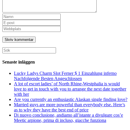
Ange
ditt
Ange
namn
din
Ange
eller
e-
URL
användarnamn
postadress
till
för
för
din
att
att
webbplats
Sök
kommentera
kommentera
(valfritt)
efter:
Senaste inläggen
Lucky Ladys Charm Slot Ferner $ 1 Einzahlung inferno
Nachfolgende Besten Angeschlossen
A lot of escort ladies’ of North Rhine-Westphalia is would
love to get in touch with you to arrange the next date together
with her
Are you currently an enthusiastic Alaskan single finding love?
Married guys are more powerful than everybody else. Here’s
as to why they have the best end of price
Di nuovo conclusione, andiamo all’istante a divulgare cos’e
Meetic arpione, prima di incluso, giacche funziona