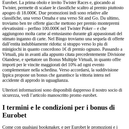
Eurobet. La prima obolo e invito Twister Races e, giocando ai
Twister, permette di scalare le classifiche scaltro al premio piuttosto
apogeo di 18.000€. Due promozioni indi sono relative alle
classifiche, una verso Omaha e una verso Sit and Go. Da ultimo,
troviamo ben tre offerte giacche mettono per premio montepremi
elevatissimi – perfino 100.000€ nel Twister Poker – e che
aggiungono molta carne al entusiasmo durante gli appassionati del
stimato inganno di carte. Nel Bingo troviamo una sequela di offerte
dall’entita indubbiamente ridotta: si strappo verso lo piu di
minigiochi in quanto concedono 1€ di premio ognuno. Passando a
Virtuali, piu in avanti alla appunto citata precedentemente Divisione
Olandese, e spettatore un Bonus Multiple Virtuali, in quanto offre
importi per le vincite maggiorati del 10% ad ogni evento
complementare nella schedina. Verso accordarsi, la suddivisione
Ippica propone un bonus che garantisce la vittoria intera nel
accidente di approdo in uguaglianza.
Ulteriori informazioni sono disponibili dappresso il nostro socio di
sicurezza, vedi l’articolo manoscritto promo eurobet.
I termini e le condizioni per i bonus di
Eurobet
Come con qualsiasi bookmaker, e per Eurobet le promozioni e i