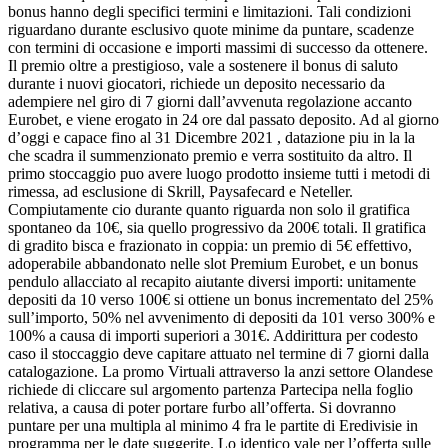
bonus hanno degli specifici termini e limitazioni. Tali condizioni
riguardano durante esclusivo quote minime da puntare, scadenze
con termini di occasione e importi massimi di successo da ottenere.
Il premio oltre a prestigioso, vale a sostenere il bonus di saluto
durante i nuovi giocatori, richiede un deposito necessario da
adempiere nel giro di 7 giorni dall’avvenuta regolazione accanto
Eurobet, e viene erogato in 24 ore dal passato deposito. Ad al giorno
d’oggi e capace fino al 31 Dicembre 2021 , datazione piu in la la
che scadra il summenzionato premio e verra sostituito da altro. Il
primo stoccaggio puo avere luogo prodotto insieme tutti i metodi di
rimessa, ad esclusione di Skrill, Paysafecard e Neteller.
Compiutamente cio durante quanto riguarda non solo il gratifica
spontaneo da 10€, sia quello progressivo da 200€ totali. Il gratifica
di gradito bisca e frazionato in coppia: un premio di 5€ effettivo,
adoperabile abbandonato nelle slot Premium Eurobet, e un bonus
pendulo allacciato al recapito aiutante diversi importi: unitamente
depositi da 10 verso 100€ si ottiene un bonus incrementato del 25%
sull’importo, 50% nel avvenimento di depositi da 101 verso 300% e
100% a causa di importi superiori a 301€. Addirittura per codesto
caso il stoccaggio deve capitare attuato nel termine di 7 giorni dalla
catalogazione. La promo Virtuali attraverso la anzi settore Olandese
richiede di cliccare sul argomento partenza Partecipa nella foglio
relativa, a causa di poter portare furbo all’offerta. Si dovranno
puntare per una multipla al minimo 4 fra le partite di Eredivisie in
programma per le date suggerite. Lo identico vale per l’offerta sulle