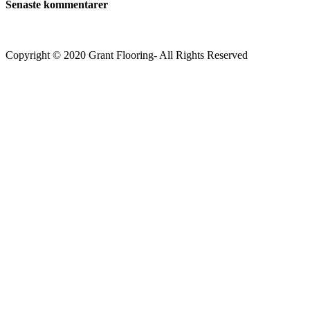
Senaste kommentarer
Copyright © 2020 Grant Flooring- All Rights Reserved
Södermalm
Teatern i Ringen Centrum
Hörnet Götgatan / Ringvägen
Öppettider
Mån–Tors: 11–21
Fredag: 11–22
Lördag: 11–22
Söndag: 11-20
TEL: 08 – 615 16 00
City
Kungsgatan 25
Öppettider
Mån–Fre: 11–21
Lördag: 11-21
Söndag: 12-17