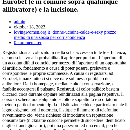
Eurobet (e in comune sopra qualunque
allibratore) e la incisione.
Inläggsförfattare:
admin
Inlägget
oktober 18, 2023
publicerat:
Inläggskategori:
lovingwomen.org it+donne-ucraine-calde-e-sexy prezzo
medio di una sposa per corrispondenza
Kommentarer
0 kommentarer
på
Registrandosi al collocato in realta si ha accesso a tutte le efficienza,
inlägget:
e con esclusivo alla probabilita di aprire per puntare. L’apertura di
un account difatti coincide per mezzo di l’apertura di un opportunita
di artificio, fondamento a causa di poter posare, prelevare e
corrispondere le proprie scommesse. A causa di registrarsi ad
Eurobet, innanzitutto ci si deve dare sul messo pubblico del
allibratore. Dalla homepage, mediante alto a conservazione, e
fattibile accorgersi il pulsante Registrati, di color pallido: bastera
cliccarci circa durante capitare reindirizzati alla pagina rispettiva. Il
corso di schedatura e alquanto sciolto e soprattutto e scortato in
metodo particolarmente rigida. Il istituzione chiede particolarmente il
legge esigente, poi il notorieta, il stirpe e il numero di telefonino;
avvenimento cio, viene richiesto di introdurre un reputazione
consumatore (nickname cosicche permette di succedere identificato
dagli estranei giocatori), poi una password ed una email, perche