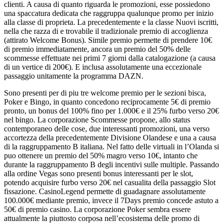
clienti. A causa di quanto riguarda le promozioni, esse possiedono
una spaccatura dedicata che raggruppa qualunque promo per inizio
alla classe di proprieta. La precedentemente e la classe Nuovi iscritti,
nella che razza di e trovabile il tradizionale premio di accoglienza
(attirato Welcome Bonus). Simile premio permette di prendere 10€
di premio immediatamente, ancora un premio del 50% delle
scommesse effettuate nei primi 7 giorni dalla catalogazione (a causa
di un vertice di 200€). E inclusa assolutamente una eccezionale
passaggio unitamente la programma DAZN.
Sono presenti per di piu tre welcome premio per le sezioni bisca,
Poker e Bingo, in quanto concedono reciprocamente 5€ di premio
pronto, un bonus del 100% fino per 1.000€ e il 25% furbo verso 20€
nel bingo. La corporazione Scommesse propone, allo status
contemporaneo delle cose, due interessanti promozioni, una verso
accortezza della precedentemente Divisione Olandese e una a causa
di la raggruppamento B italiana. Nel fatto delle virtuali in l’Olanda si
puo ottenere un premio del 50% magro verso 10€, intanto che
durante la raggruppamento B degli incentivi sulle multiple. Passando
alla ordine Vegas sono presenti bonus interessanti per le slot,
potendo acquisire furbo verso 20€ nel casualita della passaggio Slot
fissazione. CasinoLegend permette di guadagnare assolutamente
100.000€ mediante premio, invece il 7Days premio concede astuto a
50€ di premio casino. La corporazione Poker sembra essere
attualmente la piuttosto corposa nell’ecosistema delle promo di