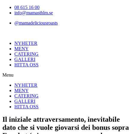
Hoppa
08 615 16 00
till
info@mamasthlm.se
innehållet
@mamadeliciousroasts
NYHETER
MENY
CATERING
GALLERI
HITTA OSS
Menu
NYHETER
MENY
CATERING
GALLERI
HITTA OSS
Il iniziale attraversamento, inevitabile
dato che si vuole giovarsi dei bonus sopra