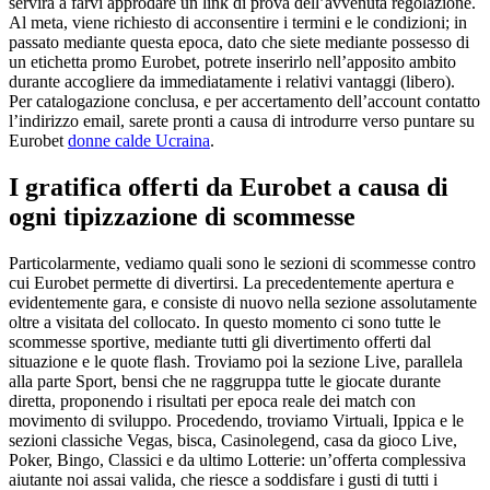
servira a farvi approdare un link di prova dell’avvenuta regolazione.
Al meta, viene richiesto di acconsentire i termini e le condizioni; in
passato mediante questa epoca, dato che siete mediante possesso di
un etichetta promo Eurobet, potrete inserirlo nell’apposito ambito
durante accogliere da immediatamente i relativi vantaggi (libero).
Per catalogazione conclusa, e per accertamento dell’account contatto
l’indirizzo email, sarete pronti a causa di introdurre verso puntare su
Eurobet
donne calde Ucraina
.
I gratifica offerti da Eurobet a causa di
ogni tipizzazione di scommesse
Particolarmente, vediamo quali sono le sezioni di scommesse contro
cui Eurobet permette di divertirsi. La precedentemente apertura e
evidentemente gara, e consiste di nuovo nella sezione assolutamente
oltre a visitata del collocato. In questo momento ci sono tutte le
scommesse sportive, mediante tutti gli divertimento offerti dal
situazione e le quote flash. Troviamo poi la sezione Live, parallela
alla parte Sport, bensi che ne raggruppa tutte le giocate durante
diretta, proponendo i risultati per epoca reale dei match con
movimento di sviluppo. Procedendo, troviamo Virtuali, Ippica e le
sezioni classiche Vegas, bisca, Casinolegend, casa da gioco Live,
Poker, Bingo, Classici e da ultimo Lotterie: un’offerta complessiva
aiutante noi assai valida, che riesce a soddisfare i gusti di tutti i