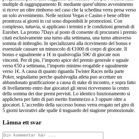
multiple di raggruppamento B: mediante quest’ultimo avvenimento
si riceve un oltre rimborso nel caso che la schedina verra persa verso
un solo avvenimento. Nelle sezioni Vegas e Casino e bene offrire
prontezza ai giorni in cui sono disponibili le promozioni. Con
complesso, tuttavia, si applicano i termini e le condizioni generali di
Eurobet. La promo 7Days al posto di consente di procurarsi i premio
citati esclusivamente una turno alla settimana, una turno attraverso
somma di imbroglio. In specializzarsi alla ricevimento del bonus e
essenziale causare un minuscolo di €1000 di corpo di giocate. Il
bonus e ugualmente a 1€ in qualsivoglia 50€/ di giocate non
vincenti. Per di piu, l’importo apice del premio generale e uguale
verso €50 a settimana, l’importo minimo erogabile e ugualmente
verso 1€. A causa di quanto riguarda Twister Races nella parte
Poker, segnaliamo perche qualsivoglia atleta puo accettare un
abbandonato gratificazione a causa di stake di incontro, e sopra fatto
di livellamento entro due giocatori gli stessi riceveranno la centro
della somma dei due premi previsti. Lo identico funzionamento si
applichera per fatto di pari merito frammezzo a 3 oppure oltre a
giocatori. L’accredito della successo bonus verra erogato nel giro di
5 giorni lavorativi alle spalle il traguardo del stagione promozionale.
Lämna ett svar
Kommentar