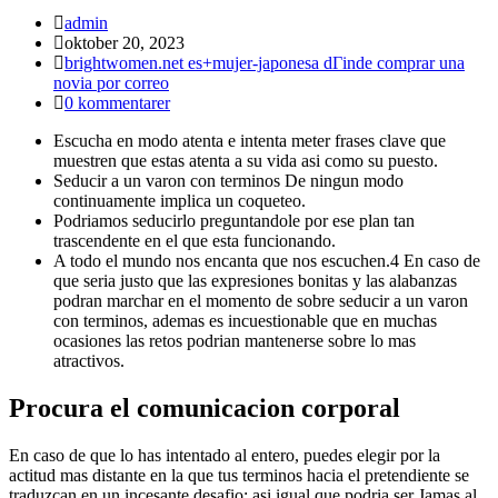
Inläggsförfattare:
admin
Inlägget
oktober 20, 2023
publicerat:
Inläggskategori:
brightwomen.net es+mujer-japonesa dГіnde comprar una
novia por correo
Kommentarer
0 kommentarer
på
Escucha en modo atenta e intenta meter frases clave que
inlägget:
muestren que estas atenta a su vida asi como su puesto.
Seducir a un varon con terminos De ningun modo
continuamente implica un coqueteo.
Podriamos seducirlo preguntandole por ese plan tan
trascendente en el que esta funcionando.
A todo el mundo nos encanta que nos escuchen.4 En caso de
que seria justo que las expresiones bonitas y las alabanzas
podran marchar en el momento de sobre seducir a un varon
con terminos, ademas es incuestionable que en muchas
ocasiones las retos podrian mantenerse sobre lo mas
atractivos.
Procura el comunicacion corporal
En caso de que lo has intentado al entero, puedes elegir por la
actitud mas distante en la que tus terminos hacia el pretendiente se
traduzcan en un incesante desafio; asi igual que podri­a ser Jamas al