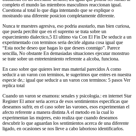
completo el mundo las miembros masculinos reaccionan igual.
Cuestiona al total lo que diga intentando que se explique o
mostrando una diferente posicion completamente diferente.
Nunca te muestres agresiva, eso podria asustarlo, mas bien curiosa,
que pueda percibir que en el supremo se trata sobre un
esparcimiento dialectico,5 El ultimo vi­a Con El Fin De seducir a un
experimentado con terminos seri­a decirle alguna cosa igual que
“Esta noche deseo que hagas lo que desees conmigo”.
Parece
sencilla, No obstante En demasiadas situaciones ejecutar monstruo
se trate sobre un entretenimiento referente a alcoba, funciona.
En caso sobre que quieres leer mas material parecidos A como
seducir a un varon con terminos, te sugerimos que entres en nuestra
especie de,: igual que seducir a un varon con terminos: 5 pasos Ver
replica total
Cuando un varon se enamora: senales y psicologia.: en internet Star
Register El amor seria acerca de esos sentimientos especificas que
deseamos sufrir, en el caso sobre las varones, esos experimentan el
afecto referente a manera distinta A el metodo en la cual lo
experimentan las mujeres, esto realiza que cuando deseamos
descubrir lo que aguardan los sentimientos acerca de una diferente
ligado, en ocasiones se nos lleve a cabo laborioso identificarlos.