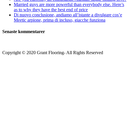
Married guys are more powerful than everybody else. Here’s
as to why they have the best end of price
Di nuovo conclusione, andiamo all’istante a divulgare cos’e
Meetic arpione, prima di incluso, giacche funziona
Senaste kommentarer
Copyright © 2020 Grant Flooring- All Rights Reserved
Södermalm
Teatern i Ringen Centrum
Hörnet Götgatan / Ringvägen
Öppettider
Mån–Tors: 11–21
Fredag: 11–22
Lördag: 11–22
Söndag: 11-20
TEL: 08 – 615 16 00
City
Kungsgatan 25