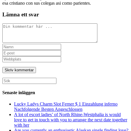
esa cristiano con sus colegas asi como parientes.
Lämna ett svar
Kommentar
Ange
ditt
Ange
namn
din
Ange
eller
e-
URL
användarnamn
postadress
till
för
för
din
att
att
webbplats
Sök
kommentera
kommentera
(valfritt)
efter:
Senaste inläggen
Lucky Ladys Charm Slot Ferner $ 1 Einzahlung inferno
Nachfolgende Besten Angeschlossen
A lot of escort ladies’ of North Rhine-Westphalia is would
love to get in touch with you to arrange the next date together
with her
Are you currently an enthusiastic Alaskan single finding love?