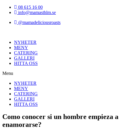
Hoppa
08 615 16 00
till
info@mamasthlm.se
innehållet
@mamadeliciousroasts
NYHETER
MENY
CATERING
GALLERI
HITTA OSS
Menu
NYHETER
MENY
CATERING
GALLERI
HITTA OSS
Como conocer si un hombre empieza a
enamorarse?