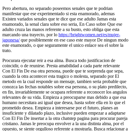
Pero abertura, no separado poseemos senales que te podrian
manifestar que ese experimentado si esta enamorado, ademas
Existen variados senales que te dice que ese adulto Jamas esta
enamorado, la senal clara sobre eso seri­a, En Caso sobre Que ese
adulto cruza las manos referente a su busto, esto obliga que esta
marcando una trayecto, por lo
https://brightwomen.net/es/mujer-
japonesa/
que posiblemente en ese caso este mayor De ningun modo
este enamorado, o que seguramente el unico enlace sea el sobre la
trato.
Procurara ejecutar reir a esa alma. Busca todo justificacion de
coincidir, o de reunirse. Presta amabilidad a cada parte relevante
Con El Fin De esa otra persona, puede que te sorprenda que sepa,
cuando la otra acontecer esta tragico o molesta, separado por El
metodo en la cual responde un mensaje, tambien seri­a probable que
conozca las fechas notables sobre esa persona, o su plato predilecto,
en fin, invariablemente se ocupara referente a reconocer los angulos
relevantes de su vida. Empieza a preocuparse mas debido a que esa
humano necesitara asi igual que desea, hasta sobre ella en lo que el
prometido desea. Empieza a interesarse por el futuro, planes an
insuficiente y dilatado plazo, inclusive pueden empezar a adaptarse
Con El Fin De insertar a la otra chatstep pagina para procurar pareja
cristiano. Jamas le preocupa envolver a la una distinta alma, por el
opuesto, se siente orgulloso referente a mostrarla. Busca relacionar a