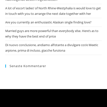
A lot of escort ladies’ of North Rhine-Westphalia is would love to get
in touch with you to arrange the next date together with her
Are you currently an enthusiastic Alaskan single finding love?
Married guys are more powerful than everybody else. Here’s as to
why they have the best end of price
Di nuovo conclusione, andiamo all’istante a divulgare cos’e Meetic
arpione, prima di incluso, giacche funziona
Senaste Kommentarer