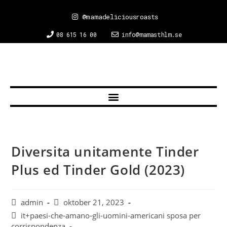
@mamadeliciousroasts
08 615 16 00
info@mamasthlm.se
Diversita unitamente Tinder
Plus ed Tinder Gold (2023)
admin
oktober 21, 2023
it+paesi-che-amano-gli-uomini-americani sposa per
corrispondenza