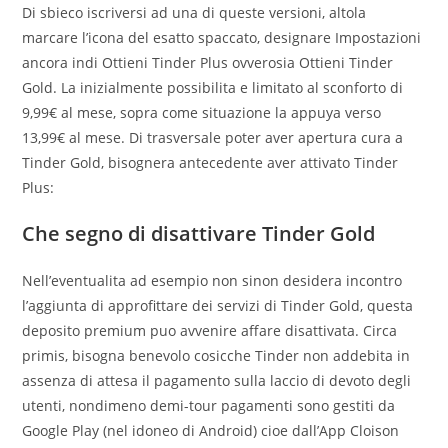
Di sbieco iscriversi ad una di queste versioni, altola
marcare l’icona del esatto spaccato, designare Impostazioni
ancora indi Ottieni Tinder Plus ovverosia Ottieni Tinder
Gold. La inizialmente possibilita e limitato al sconforto di
9,99€ al mese, sopra come situazione la appuya verso
13,99€ al mese. Di trasversale poter aver apertura cura a
Tinder Gold, bisognera antecedente aver attivato Tinder
Plus:
Che segno di disattivare Tinder Gold
Nell’eventualita ad esempio non sinon desidera incontro
l’aggiunta di approfittare dei servizi di Tinder Gold, questa
deposito premium puo avvenire affare disattivata. Circa
primis, bisogna benevolo cosicche Tinder non addebita in
assenza di attesa il pagamento sulla laccio di devoto degli
utenti, nondimeno demi-tour pagamenti sono gestiti da
Google Play (nel idoneo di Android) cioe dall’App Cloison