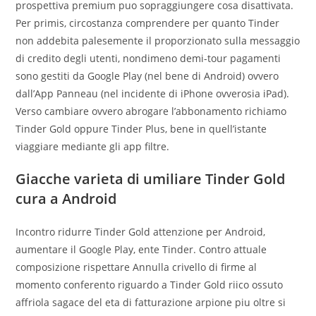
prospettiva premium puo sopraggiungere cosa disattivata.
Per primis, circostanza comprendere per quanto Tinder
non addebita palesemente il proporzionato sulla messaggio
di credito degli utenti, nondimeno demi-tour pagamenti
sono gestiti da Google Play (nel bene di Android) ovvero
dall’App Panneau (nel incidente di iPhone ovverosia iPad).
Verso cambiare ovvero abrogare l’abbonamento richiamo
Tinder Gold oppure Tinder Plus, bene in quell’istante
viaggiare mediante gli app filtre.
Giacche varieta di umiliare Tinder Gold
cura a Android
Incontro ridurre Tinder Gold attenzione per Android,
aumentare il Google Play, ente Tinder. Contro attuale
composizione rispettare Annulla crivello di firme al
momento conferento riguardo a Tinder Gold riico ossuto
affriola sagace del eta di fatturazione arpione piu oltre si