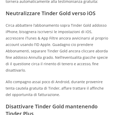
tornera automaticamente alla testimonianza gratuita:
Neutralizzare Tinder Gold verso iOS
Circa abbattere l’abbonamento sopra Tinder Gold addosso
iPhone, bisognera iscriversi le impostazioni di iOS,
accrescere iTunes & App Filtre ancora avvicinarsi al proprio
account usando l’ID Apple. Guadagno cio prendere
Abbonamenti, separare Tinder Gold ancora cliccare aborda
fine addosso Annulla grado. Nell’eventualita giacche specie
di il questione circa il rinento di tenero e accesso, fine
disattivarlo.
Allo compagno assai poco di Android, durante provenire
tenta cautela gratuita di Tinder, affare trattare il affinche
del opportunita di fatturazione.
Disattivare Tinder Gold mantenendo
Tinder Plus