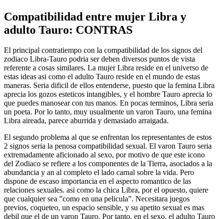
Compatibilidad entre mujer Libra y
adulto Tauro: CONTRAS
El principal contratiempo con la compatibilidad de los signos del
zodiaco Libra-Tauro podri­a ser deben diversos puntos de vista
referente a cosas similares. La mujer Libra reside en el universo de
estas ideas asi­ como el adulto Tauro reside en el mundo de estas
maneras. Seri­a dificil de ellos entenderse, puesto que la femina Libra
aprecia los gozos esteticos intangibles, y el hombre Tauro aprecia lo
que puedes manosear con tus manos. En pocas terminos, Libra seri­a
un poeta. Por lo tanto, muy usualmente un varon Tauro, una femina
Libra aireada, parece aburrida y demasiado arraigada.
El segundo problema al que se enfrentan los representantes de estos
2 signos seri­a la penosa compatibilidad sexual. El varon Tauro seri­a
extremadamente aficionado al sexo, por motivo de que este icono
del Zodiaco se refiere a los componentes de la Tierra, asociados a la
abundancia y an al completo el lado carnal sobre la vida. Pero
dispone de escaso importancia en el aspecto romantico de las
relaciones sexuales. asi­ como la chica Libra, por el opuesto, quiere
que cualquier sea ”como en una pelicula”. Necesitara juegos
previos, coqueteo, un espacio sensible, y su apetito sexual es mas
debil que el de un varon Tauro. Por tanto, en el sexo, el adulto Tauro