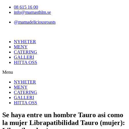
Hoppa
08 615 16 00
till
info@mamasthlm.se
innehållet
@mamadeliciousroasts
NYHETER
MENY
CATERING
GALLERI
HITTA OSS
Menu
NYHETER
MENY
CATERING
GALLERI
HITTA OSS
Se haya entre un hombre Tauro asi­ como
la mujer Librapatibilidad Tauro (mujer):