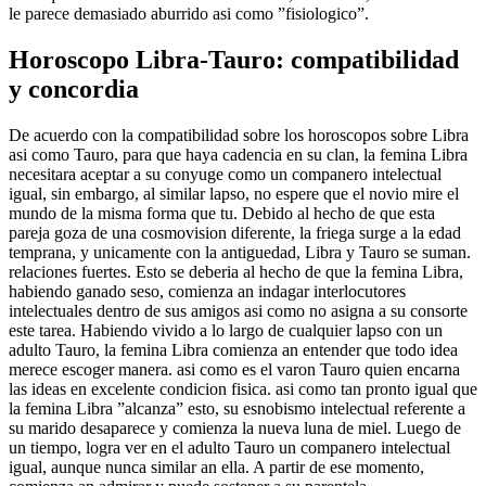
le parece demasiado aburrido asi­ como ”fisiologico”.
Horoscopo Libra-Tauro: compatibilidad
y concordia
De acuerdo con la compatibilidad sobre los horoscopos sobre Libra
asi­ como Tauro, para que haya cadencia en su clan, la femina Libra
necesitara aceptar a su conyuge como un companero intelectual
igual, sin embargo, al similar lapso, no espere que el novio mire el
mundo de la misma forma que tu. Debido al hecho de que esta
pareja goza de una cosmovision diferente, la friega surge a la edad
temprana, y unicamente con la antiguedad, Libra y Tauro se suman.
relaciones fuertes. Esto se deberia al hecho de que la femina Libra,
habiendo ganado seso, comienza an indagar interlocutores
intelectuales dentro de sus amigos asi­ como no asigna a su consorte
este tarea. Habiendo vivido a lo largo de cualquier lapso con un
adulto Tauro, la femina Libra comienza an entender que todo idea
merece escoger manera. asi­ como es el varon Tauro quien encarna
las ideas en excelente condicion fisica. asi­ como tan pronto igual que
la femina Libra ”alcanza” esto, su esnobismo intelectual referente a
su marido desaparece y comienza la nueva luna de miel. Luego de
un tiempo, logra ver en el adulto Tauro un companero intelectual
igual, aunque nunca similar an ella. A partir de ese momento,