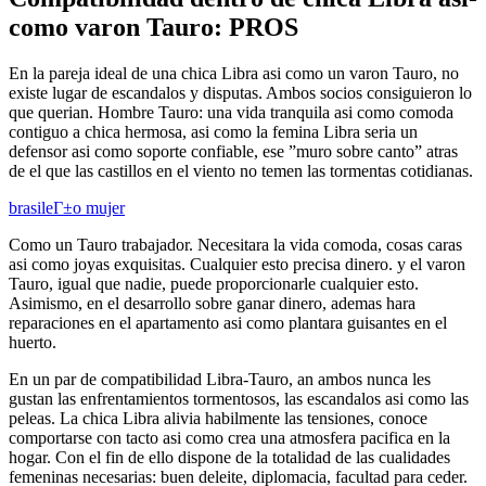
como varon Tauro: PROS
En la pareja ideal de una chica Libra asi­ como un varon Tauro, no
existe lugar de escandalos y disputas. Ambos socios consiguieron lo
que querian. Hombre Tauro: una vida tranquila asi­ como comoda
contiguo a chica hermosa, asi­ como la femina Libra seri­a un
defensor asi­ como soporte confiable, ese ”muro sobre canto” atras
de el que las castillos en el viento no temen las tormentas cotidianas.
brasileГ±o mujer
Como un Tauro trabajador. Necesitara la vida comoda, cosas caras
asi­ como joyas exquisitas. Cualquier esto precisa dinero. y el varon
Tauro, igual que nadie, puede proporcionarle cualquier esto.
Asimismo, en el desarrollo sobre ganar dinero, ademas hara
reparaciones en el apartamento asi­ como plantara guisantes en el
huerto.
En un par de compatibilidad Libra-Tauro, an ambos nunca les
gustan las enfrentamientos tormentosos, las escandalos asi­ como las
peleas. La chica Libra alivia habilmente las tensiones, conoce
comportarse con tacto asi­ como crea una atmosfera pacifica en la
hogar. Con el fin de ello dispone de la totalidad de las cualidades
femeninas necesarias: buen deleite, diplomacia, facultad para ceder.