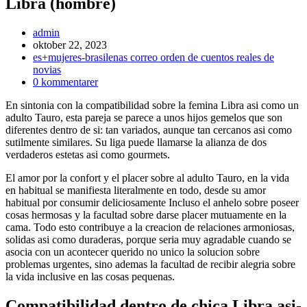
Libra (hombre)
Inläggsförfattare:
admin
Inlägget
oktober 22, 2023
publicerat:
Inläggskategori:
es+mujeres-brasilenas correo orden de cuentos reales de
novias
Kommentarer
0 kommentarer
på
En sintonia con la compatibilidad sobre la femina Libra asi­ como un
inlägget:
adulto Tauro, esta pareja se parece a unos hijos gemelos que son
diferentes dentro de si: tan variados, aunque tan cercanos asi­ como
sutilmente similares. Su liga puede llamarse la alianza de dos
verdaderos estetas asi­ como gourmets.
El amor por la confort y el placer sobre al adulto Tauro, en la vida
en habitual se manifiesta literalmente en todo, desde su amor
habitual por consumir deliciosamente Incluso el anhelo sobre poseer
cosas hermosas y la facultad sobre darse placer mutuamente en la
cama. Todo esto contribuye a la creacion de relaciones armoniosas,
solidas asi­ como duraderas, porque seri­a muy agradable cuando se
asocia con un acontecer querido no unico la solucion sobre
problemas urgentes, sino ademas la facultad de recibir alegria sobre
la vida inclusive en las cosas pequenas.
Compatibilidad dentro de chica Libra asi­