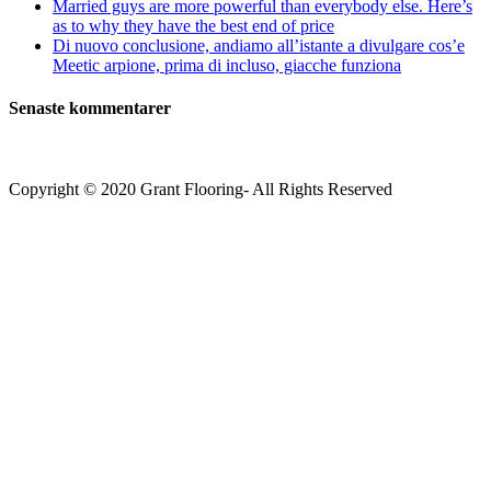
Married guys are more powerful than everybody else. Here’s
as to why they have the best end of price
Di nuovo conclusione, andiamo all’istante a divulgare cos’e
Meetic arpione, prima di incluso, giacche funziona
Senaste kommentarer
Copyright © 2020 Grant Flooring- All Rights Reserved
Södermalm
Teatern i Ringen Centrum
Hörnet Götgatan / Ringvägen
Öppettider
Mån–Tors: 11–21
Fredag: 11–22
Lördag: 11–22
Söndag: 11-20
TEL: 08 – 615 16 00
City
Kungsgatan 25