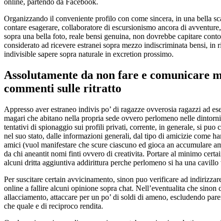
online, partendo da Facebook.
Organizzando il conveniente profilo con come sincera, in una bella scat
contare esagerare, collaboratore di escursionismo ancora di avventure
sopra una bella foto, reale bensi genuina, non dovrebbe capitare conto
considerato ad ricevere estranei sopra mezzo indiscriminata bensi, in r
indivisible sapere sopra naturale in excretion prossimo.
Assolutamente da non fare e comunicare mes
commenti sulle ritratto
Appresso aver estraneo indivis po’ di ragazze ovverosia ragazzi ad es
magari che abitano nella propria sede ovvero perlomeno nelle dintorni,
tentativi di spionaggio sui profili privati, corrente, in generale, si pu
nel suo stato, dalle informazioni generali, dal tipo di amicizie come h
amici (vuol manifestare che scure ciascuno ed gioca an accumulare am
da chi aneantit nomi finti ovvero di creativita. Portare al minimo cert
alcuni dritta aggiuntiva addirittura perche perlomeno si ha una cavillo
Per suscitare certain avvicinamento, sinon puo verificare ad indirizz
online a fallire alcuni opinione sopra chat. Nell’eventualita che sinon
allacciamento, attaccare per un po’ di soldi di ameno, escludendo pare
che quale e di reciproco rendita.