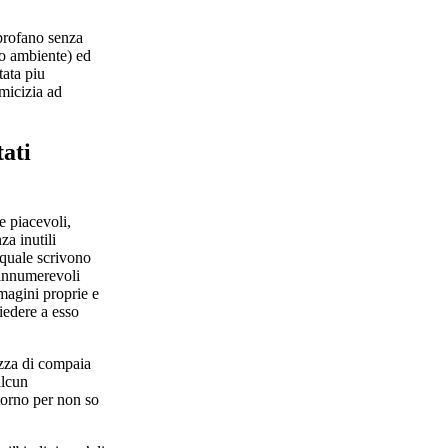
 profano senza
ro ambiente) ed
tata piu
amicizia ad
ati
e piacevoli,
za inutili
i quale scrivono
 innumerevoli
magini proprie e
iedere a esso
azza di compaia
alcun
torno per non so