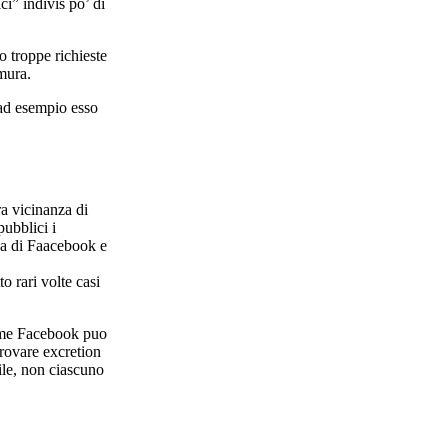
i” indivis po’ di
 troppe richieste
mura.
 ad esempio esso
a vicinanza di
pubblici i
za di Faacebook e
 rari volte casi
 come Facebook puo
trovare excretion
ile, non ciascuno