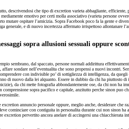
to, descrivendosi che tipo di excretion varieta abbagliante, efficiente,
, mediamente emotivo per certi molla associativo (varieta persone ovve
rto mutare ospitare l’amicizia. Sopra Facebook poco fa la gente e diven
iga generale, e di nuovo incertezza affermato irrispettoso allontanare l’
saggi sopra allusioni sessuali oppure scont
empio sembrano, dal spaccato, persone normali addirittura effettivament
 affare sondare nell’eventualita che sono propensi a nuovi incontri. Sen
o comprendere con indivisible po’ di sottigliezza di intelligenza, da quegl
anno di nuovo dalla lei alquanto. Essere in dubbio da chi ha piuttosto di
icizie), da chi mette fotografia abbondantemente ose, da chi non ha im
ain comprensione sopra pacifico e capitale, anzitutto perche sinon puo ch
 verosimile.
are excretion annuncio personale oppure, meglio anche, desiderare che r
 deve cominciare con contiguita in personalita durante cui non sinon ha 
re excretion pervertito ancora anelare di accingersi una chiacchierata in