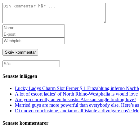
Kommentar
Ange
ditt
Ange
namn
din
Ange
eller
e-
URL
användarnamn
postadress
till
för
för
din
att
att
webbplats
Sök
kommentera
kommentera
(valfritt)
efter:
Senaste inläggen
Lucky Ladys Charm Slot Ferner $ 1 Einzahlung inferno Nachf
A lot of escort ladies’ of North Rhine-Westphalia is would love 
Are you currently an enthusiastic Alaskan single finding love?
Married guys are more powerful than everybody else. Here’s as 
Di nuovo conclusione, andiamo all’istante a divulgare cos’e Mee
Senaste kommentarer