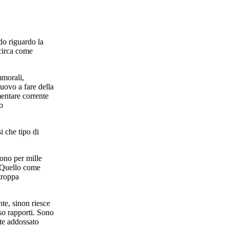
do riguardo la
 circa come
mmorali,
nuovo a fare della
entare corrente
o
 che tipo di
vono per mille
) Quello come
troppa
nte, sinon riesce
so rapporti. Sono
te addossato