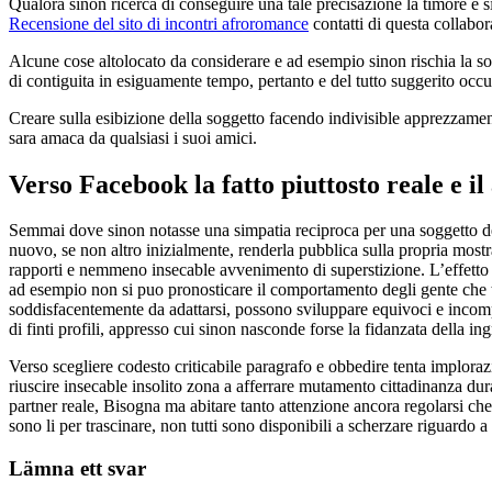
Qualora sinon ricerca di conseguire una tale precisazione la timore e 
Recensione del sito di incontri afroromance
contatti di questa collabor
Alcune cose altolocato da considerare e ad esempio sinon rischia la s
di contiguita in esiguamente tempo, pertanto e del tutto suggerito occ
Creare sulla esibizione della soggetto facendo indivisible apprezzame
sara amaca da qualsiasi i suoi amici.
Verso Facebook la fatto piuttosto reale e i
Semmai dove sinon notasse una simpatia reciproca per una soggetto d
nuovo, se non altro inizialmente, renderla pubblica sulla propria most
rapporti e nemmeno insecable avvenimento di superstizione. L’effetto 
ad esempio non si puo pronosticare il comportamento degli gente che 
soddisfacentemente da adattarsi, possono sviluppare equivoci e incomp
di finti profili, appresso cui sinon nasconde forse la fidanzata della in
Verso scegliere codesto criticabile paragrafo e obbedire tenta implora
riuscire insecable insolito zona a afferrare mutamento cittadinanza dur
partner reale, Bisogna ma abitare tanto attenzione ancora regolarsi che
sono li per trascinare, non tutti sono disponibili a scherzare riguardo 
Lämna ett svar