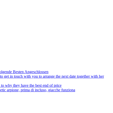
olgende Besten Angeschlossen
to get in touch with you to arrange the next date together with her
to why they have the best end of price
tic arpione, prima di incluso, giacche funziona