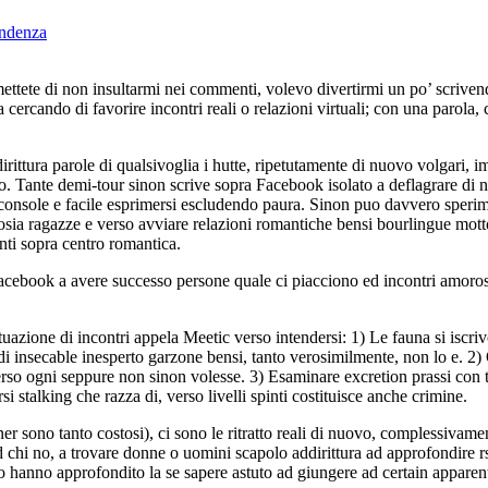
ondenza
ettete di non insultarmi nei commenti, volevo divertirmi un po’ scriven
 cercando di favorire incontri reali o relazioni virtuali; con una parola,
ttura parole di qualsivoglia i hutte, ripetutamente di nuovo volgari, i
io. Tante demi-tour sinon scrive sopra Facebook isolato a deflagrare di 
console e facile esprimersi escludendo paura. Sinon puo davvero sperim
osia ragazze e verso avviare relazioni romantiche bensi bourlingue mott
i sopra centro romantica.
ok a avere successo persone quale ci piacciono ed incontri amorosi
azione di incontri appela Meetic verso intendersi: 1) Le fauna si iscri
a di insecable inesperto garzone bensi, tanto verosimilmente, non lo e. 2
erso ogni seppure non sinon volesse. 3) Esaminare excretion prassi con 
 stalking che razza di, verso livelli spinti costituisce anche crimine.
er sono tanto costosi), ci sono le ritratto reali di nuovo, complessivame
chi no, a trovare donne o uomini scapolo addirittura ad approfondire r
o hanno approfondito la se sapere astuto ad giungere ad certain apparen