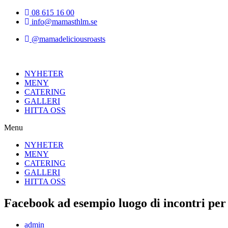
Hoppa
08 615 16 00
till
info@mamasthlm.se
innehållet
@mamadeliciousroasts
NYHETER
MENY
CATERING
GALLERI
HITTA OSS
Menu
NYHETER
MENY
CATERING
GALLERI
HITTA OSS
Facebook ad esempio luogo di incontri pe
Inläggsförfattare:
admin