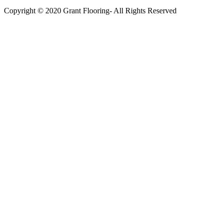
Copyright © 2020 Grant Flooring- All Rights Reserved
Södermalm
Teatern i Ringen Centrum
Hörnet Götgatan / Ringvägen
Öppettider
Mån–Tors: 11–21
Fredag: 11–22
Lördag: 11–22
Söndag: 11-20
TEL: 08 – 615 16 00
City
Kungsgatan 25
Öppettider
Mån–Fre: 11–21
Lördag: 11-21
Söndag: 12-17
TEL: 08 – 615 16 00
S2 i Mall of Scandinavia