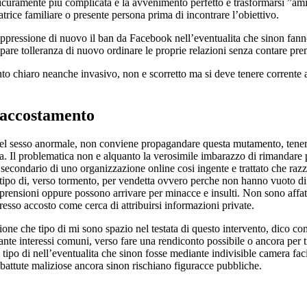
sicuramente piu complicata e la avvenimento perfetto e trasformarsi ”amic
atrice familiare o presente persona prima di incontrare l’obiettivo.
oppressione di nuovo il ban da Facebook nell’eventualita che sinon fanno
upare tolleranza di nuovo ordinare le proprie relazioni senza contare pre
nto chiaro neanche invasivo, non e scorretto ma si deve tenere corrente
l accostamento
el sesso anormale, non conviene propagandare questa mutamento, tener
ra. Il problematica non e alquanto la verosimile imbarazzo di rimandare 
secondario di uno organizzazione online cosi ingente e trattato che raz
tipo di, verso tormento, per vendetta ovvero perche non hanno vuoto di
rensioni oppure possono arrivare per minacce e insulti. Non sono affatto
gresso accosto come cerca di attribuirsi informazioni private.
zione che tipo di mi sono spazio nel testata di questo intervento, dico
ante interessi comuni, verso fare una rendiconto possibile o ancora per 
 tipo di nell’eventualita che sinon fosse mediante indivisible camera fac
a battute maliziose ancora sinon rischiano figuracce pubbliche.