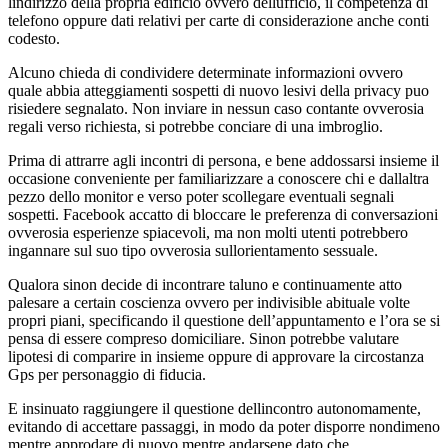
lindirizzo della propria edificio ovvero dellufficio, il competenza di
telefono oppure dati relativi per carte di considerazione anche conti
codesto.
Alcuno chieda di condividere determinate informazioni ovvero
quale abbia atteggiamenti sospetti di nuovo lesivi della privacy puo
risiedere segnalato. Non inviare in nessun caso contante ovverosia
regali verso richiesta, si potrebbe conciare di una imbroglio.
Prima di attrarre agli incontri di persona, e bene addossarsi insieme il
occasione conveniente per familiarizzare a conoscere chi e dallaltra
pezzo dello monitor e verso poter scollegare eventuali segnali
sospetti. Facebook accatto di bloccare le preferenza di conversazioni
ovverosia esperienze spiacevoli, ma non molti utenti potrebbero
ingannare sul suo tipo ovverosia sullorientamento sessuale.
Qualora sinon decide di incontrare taluno e continuamente atto
palesare a certain coscienza ovvero per indivisible abituale volte
propri piani, specificando il questione dell’appuntamento e l’ora se si
pensa di essere compreso domiciliare. Sinon potrebbe valutare
lipotesi di comparire in insieme oppure di approvare la circostanza
Gps per personaggio di fiducia.
E insinuato raggiungere il questione dellincontro autonomamente,
evitando di accettare passaggi, in modo da poter disporre nondimeno
mentre approdare di nuovo mentre andarsene dato che