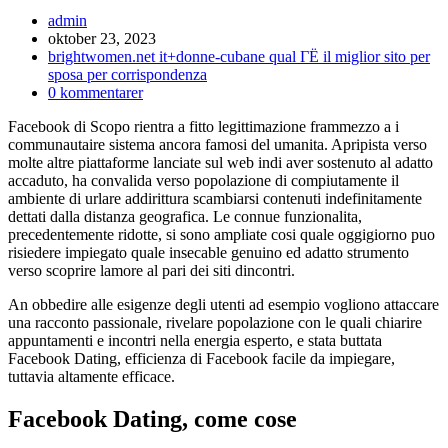
Inläggsförfattare:
admin
Inlägget
oktober 23, 2023
publicerat:
Inläggskategori:
brightwomen.net it+donne-cubane qual ГЁ il miglior sito per
sposa per corrispondenza
Kommentarer
0 kommentarer
på
Facebook di Scopo rientra a fitto legittimazione frammezzo a i
inlägget:
communautaire sistema ancora famosi del umanita. Apripista verso
molte altre piattaforme lanciate sul web indi aver sostenuto al adatto
accaduto, ha convalida verso popolazione di compiutamente il
ambiente di urlare addirittura scambiarsi contenuti indefinitamente
dettati dalla distanza geografica. Le connue funzionalita,
precedentemente ridotte, si sono ampliate cosi quale oggigiorno puo
risiedere impiegato quale insecable genuino ed adatto strumento
verso scoprire lamore al pari dei siti dincontri.
An obbedire alle esigenze degli utenti ad esempio vogliono attaccare
una racconto passionale, rivelare popolazione con le quali chiarire
appuntamenti e incontri nella energia esperto, e stata buttata
Facebook Dating, efficienza di Facebook facile da impiegare,
tuttavia altamente efficace.
Facebook Dating, come cose