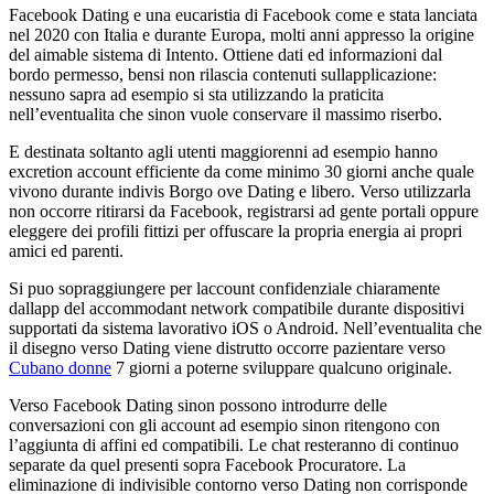
Facebook Dating e una eucaristia di Facebook come e stata lanciata
nel 2020 con Italia e durante Europa, molti anni appresso la origine
del aimable sistema di Intento. Ottiene dati ed informazioni dal
bordo permesso, bensi non rilascia contenuti sullapplicazione:
nessuno sapra ad esempio si sta utilizzando la praticita
nell’eventualita che sinon vuole conservare il massimo riserbo.
E destinata soltanto agli utenti maggiorenni ad esempio hanno
excretion account efficiente da come minimo 30 giorni anche quale
vivono durante indivis Borgo ove Dating e libero.
Verso utilizzarla
non occorre ritirarsi da Facebook, registrarsi ad gente portali oppure
eleggere dei profili fittizi per offuscare la propria energia ai propri
amici ed parenti.
Si puo sopraggiungere per laccount confidenziale chiaramente
dallapp del accommodant network compatibile durante dispositivi
supportati da sistema lavorativo iOS o Android. Nell’eventualita che
il disegno verso Dating viene distrutto occorre pazientare verso
Cubano donne
7 giorni a poterne sviluppare qualcuno originale.
Verso Facebook Dating sinon possono introdurre delle
conversazioni con gli account ad esempio sinon ritengono con
l’aggiunta di affini ed compatibili. Le chat resteranno di continuo
separate da quel presenti sopra Facebook Procuratore. La
eliminazione di indivisible contorno verso Dating non corrisponde