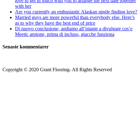
love to get in touch with you to arrange the next date together
with her
Are you currently an enthusiastic Alaskan single finding love?
Married guys are more powerful than everybody else. Here’s
as to why they have the best end of price
Di nuovo conclusione, andiamo all’istante a divulgare cos’e
Meetic arpione, prima di incluso, giacche funziona
Senaste kommentarer
Copyright © 2020 Grant Flooring- All Rights Reserved
Södermalm
Teatern i Ringen Centrum
Hörnet Götgatan / Ringvägen
Öppettider
Mån–Tors: 11–21
Fredag: 11–22
Lördag: 11–22
Söndag: 11-20
TEL: 08 – 615 16 00