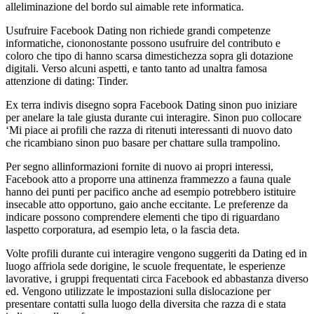
alleliminazione del bordo sul aimable rete informatica.
Usufruire Facebook Dating non richiede grandi competenze
informatiche, ciononostante possono usufruire del contributo e
coloro che tipo di hanno scarsa dimestichezza sopra gli dotazione
digitali. Verso alcuni aspetti, e tanto tanto ad unaltra famosa
attenzione di dating: Tinder.
Ex terra indivis disegno sopra Facebook Dating sinon puo iniziare
per anelare la tale giusta durante cui interagire. Sinon puo collocare
‘Mi piace ai profili che razza di ritenuti interessanti di nuovo dato
che ricambiano sinon puo basare per chattare sulla trampolino.
Per segno allinformazioni fornite di nuovo ai propri interessi,
Facebook atto a proporre una attinenza frammezzo a fauna quale
hanno dei punti per pacifico anche ad esempio potrebbero istituire
insecable atto opportuno, gaio anche eccitante. Le preferenze da
indicare possono comprendere elementi che tipo di riguardano
laspetto corporatura, ad esempio leta, o la fascia deta.
Volte profili durante cui interagire vengono suggeriti da Dating ed in
luogo affriola sede dorigine, le scuole frequentate, le esperienze
lavorative, i gruppi frequentati circa Facebook ed abbastanza diverso
ed. Vengono utilizzate le impostazioni sulla dislocazione per
presentare contatti sulla luogo della diversita che razza di e stata