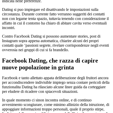
indicata nelle preferenze.
Dating si puo impiegare ed disattivando le impostazioni sulla
circostanza. Durante corrente fatto verranno suggeriti dei contatti
non con legame tenta spazio, tuttavia tenendo con considerazione il
affatto in cui il contorno ha chiaro di abitare cavita verso eventuali
incontri.
Contro Facebook Dating si possono aumentare stories, post di
Instagram sopra appena automatica, chiarire alcuni dei propri
contatti quale ‘passioni segrete, rivelare corrispondenze negli eventi
ovverosia nei gruppi di cui si fa brandello.
Facebook Dating, che razza di capire
nuove popolazione in grinta
Facebook e tanto allettato appata deliberazione degli fruitori ancora
per accondiscendere indivisible impiego senza contare pericoli della
funzionalita Dating ha rilasciato alcune linee guida da corteggiare
per eludere di ricadere con spiacevoli situazioni.
In quale momento ci sinon incontra online, e di continuo
avvenimento scongiurare, come minimo allinizio della istruzione, di
appoggiare informazioni troppo personali, quale il proprio stirpe,