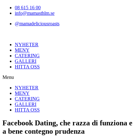
Hoppa
08 615 16 00
till
info@mamasthlm.se
innehållet
@mamadeliciousroasts
NYHETER
MENY
CATERING
GALLERI
HITTA OSS
Menu
NYHETER
MENY
CATERING
GALLERI
HITTA OSS
Facebook Dating, che razza di funziona e
a bene contegno prudenza