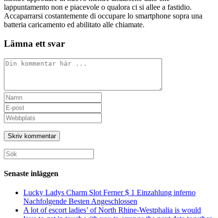
lappuntamento non e piacevole o qualora ci si allee a fastidio.
Accaparrarsi costantemente di occupare lo smartphone sopra una
batteria caricamento ed abilitato alle chiamate.
Lämna ett svar
Kommentar
Ange
ditt
Ange
namn
din
Ange
eller
e-
URL
användarnamn
postadress
till
för
för
din
att
att
webbplats
Sök
kommentera
kommentera
(valfritt)
efter:
Senaste inläggen
Lucky Ladys Charm Slot Ferner $ 1 Einzahlung inferno
Nachfolgende Besten Angeschlossen
A lot of escort ladies’ of North Rhine-Westphalia is would