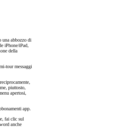
 o una abbozzo di
ble iPhone/iPad,
ione della
emi-tour messaggi
 reciprocamente,
me, piuttosto,
 menu apertosi,
 abbonamenti app.
 fai clic sul
ssword anche