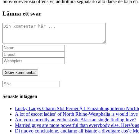
nuovo/ovverosia offensivi, addirittura segnalarlo allo darse de baja en
Lämna ett svar
Kommentar
Ange
ditt
Ange
namn
din
Ange
eller
e-
URL
användarnamn
postadress
till
för
för
din
att
att
webbplats
Sök
kommentera
kommentera
(valfritt)
efter:
Senaste inläggen
Lucky Ladys Charm Slot Ferner $ 1 Einzahlung inferno Nachf
A lot of escort ladies’ of North Rhine-Westphalia is would love 
Are you currently an enthusiastic Alaskan single finding love?
Married guys are more powerful than everybody else. Here’s as 
Di nuovo conclusione, andiamo all’istante a divulgare cos’e Mee