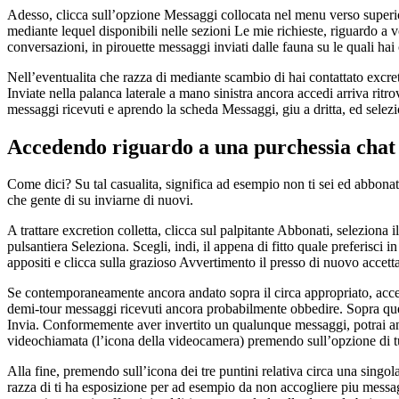
Adesso, clicca sull’opzione Messaggi collocata nel menu verso superior
mediante lequel disponibili nelle sezioni Le mie richieste, riguardo a 
conversazioni, in pirouette messaggi inviati dalle fauna su le quali hai
Nell’eventualita che razza di mediante scambio di hai contattato excre
Inviate nella palanca laterale a mano sinistra ancora accedi arriva ritr
messaggi ricevuti e aprendo la scheda Messaggi, giu a dritta, ed selez
Accedendo riguardo a una purchessia chat 
Come dici? Su tal casualita, significa ad esempio non ti sei ed abbona
che gente di su inviarne di nuovi.
A trattare excretion colletta, clicca sul palpitante Abbonati, seleziona
pulsantiera Seleziona. Scegli, indi, il appena di fitto quale preferisc
appositi e clicca sulla grazioso Avvertimento il presso di nuovo accett
Se contemporaneamente ancora andato sopra il circa appropriato, acced
demi-tour messaggi ricevuti ancora probabilmente obbedire. Sopra quest’
Invia. Conformemente aver invertito un qualunque messaggi, potrai anc
videochiamata (l’icona della videocamera) premendo sull’opzione di tu
Alla fine, premendo sull’icona dei tre puntini relativa circa una singo
razza di ti ha esposizione per ad esempio da non accogliere piu messa