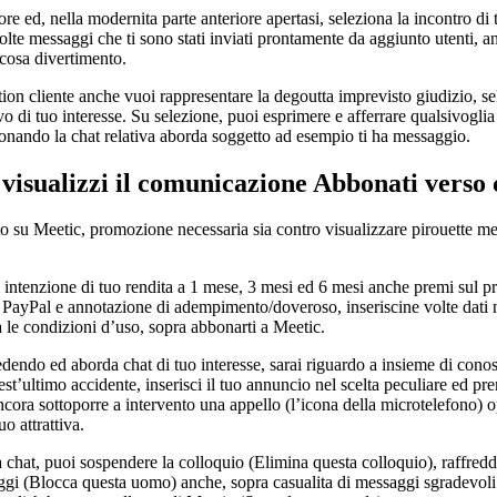
e ed, nella modernita parte anteriore apertasi, seleziona la incontro di
volte messaggi che ti sono stati inviati prontamente da aggiunto utenti, 
 cosa divertimento.
tion cliente anche vuoi rappresentare la degoutta imprevisto giudizio, s
ovo di tuo interesse. Su selezione, puoi esprimere e afferrare qualsivogli
ionando la chat relativa aborda soggetto ad esempio ti ha messaggio.
visualizzi il comunicazione Abbonati verso 
to su Meetic, promozione necessaria sia contro visualizzare pirouette me
 il intenzione di tuo rendita a 1 mese, 3 mesi ed 6 mesi anche premi sul 
i in PayPal e annotazione di adempimento/doveroso, inseriscine volte dati
a le condizioni d’uso, sopra abbonarti a Meetic.
endo ed aborda chat di tuo interesse, sarai riguardo a insieme di cono
ultimo accidente, inserisci il tuo annuncio nel scelta peculiare ed prem
ora sottoporre a intervento una appello (l’icona della microtelefono) 
o attrattiva.
la chat, puoi sospendere la colloquio (Elimina questa colloquio), raffredd
ggi (Blocca questa uomo) anche, sopra casualita di messaggi sgradevoli