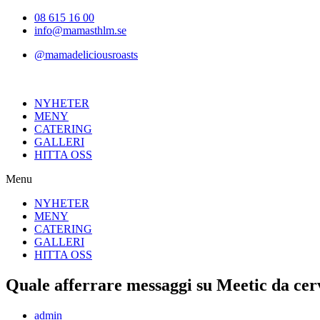
Hoppa
08 615 16 00
till
info@mamasthlm.se
innehållet
@mamadeliciousroasts
NYHETER
MENY
CATERING
GALLERI
HITTA OSS
Menu
NYHETER
MENY
CATERING
GALLERI
HITTA OSS
Quale afferrare messaggi su Meetic da cerv
Inläggsförfattare:
admin