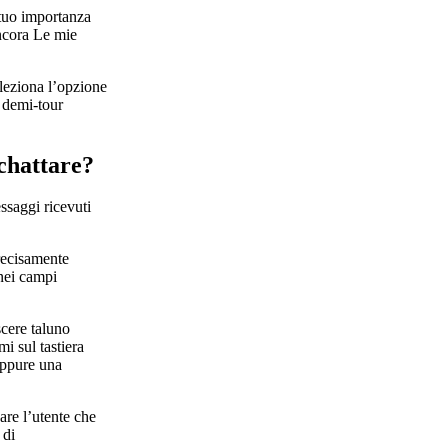
 tuo importanza
ancora Le mie
eleziona l’opzione
a demi-tour
chattare?
ssaggi ricevuti
precisamente
 nei campi
scere taluno
i sul tastiera
oppure una
are l’utente che
 di