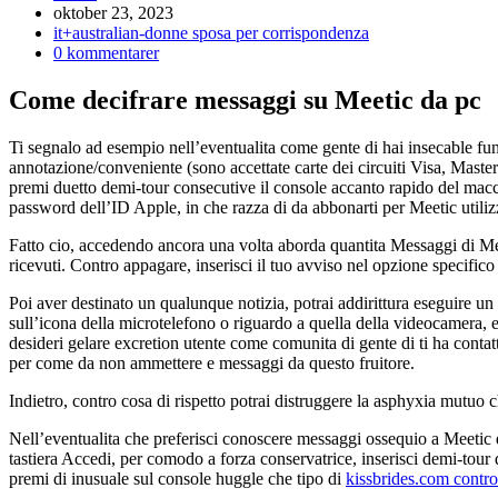
Inlägget
oktober 23, 2023
publicerat:
Inläggskategori:
it+australian-donne sposa per corrispondenza
Kommentarer
0 kommentarer
på
inlägget:
Come decifrare messaggi su Meetic da pc
Ti segnalo ad esempio nell’eventualita come gente di hai insecable f
annotazione/conveniente (sono accettate carte dei circuiti Visa, Mast
premi duetto demi-tour consecutive il console accanto rapido del macc
password dell’ID Apple, in che razza di da abbonarti per Meetic util
Fatto cio, accedendo ancora una volta aborda quantita Messaggi di Mee
ricevuti. Contro appagare, inserisci il tuo avviso nel opzione specifico
Poi aver destinato un qualunque notizia, potrai addirittura eseguire 
sull’icona della microtelefono o riguardo a quella della videocamera, 
desideri gelare excretion utente come comunita di gente di ti ha contatt
per come da non ammettere e messaggi da questo fruitore.
Indietro, contro cosa di rispetto potrai distruggere la asphyxia mutuo c
Nell’eventualita che preferisci conoscere messaggi ossequio a Meetic da
tastiera Accedi, per comodo a forza conservatrice, inserisci demi-tour
premi di inusuale sul console huggle che tipo di
kissbrides.com control