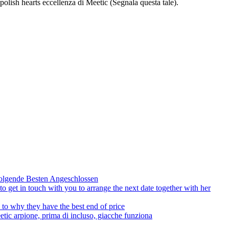
 polish hearts eccellenza di Meetic (Segnala questa tale).
olgende Besten Angeschlossen
to get in touch with you to arrange the next date together with her
to why they have the best end of price
tic arpione, prima di incluso, giacche funziona