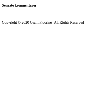
Senaste kommentarer
Copyright © 2020 Grant Flooring- All Rights Reserved
Södermalm
Teatern i Ringen Centrum
Hörnet Götgatan / Ringvägen
Öppettider
Mån–Tors: 11–21
Fredag: 11–22
Lördag: 11–22
Söndag: 11-20
TEL: 08 – 615 16 00
City
Kungsgatan 25
Öppettider
Mån–Fre: 11–21
Lördag: 11-21
Söndag: 12-17