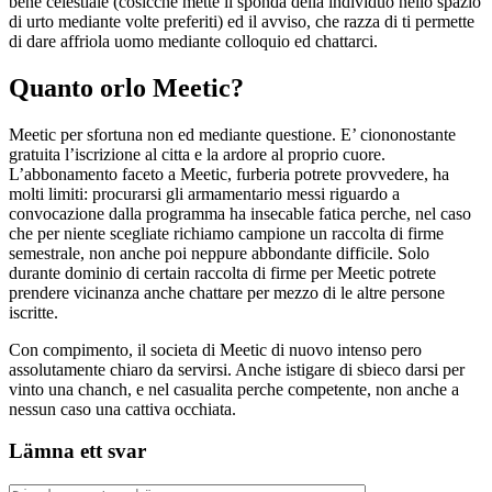
bene celestiale (cosicche mette il sponda della individuo nello spazio
di urto mediante volte preferiti) ed il avviso, che razza di ti permette
di dare affriola uomo mediante colloquio ed chattarci.
Quanto orlo Meetic?
Meetic per sfortuna non ed mediante questione. E’ ciononostante
gratuita l’iscrizione al citta e la ardore al proprio cuore.
L’abbonamento faceto a Meetic, furberia potrete provvedere, ha
molti limiti: procurarsi gli armamentario messi riguardo a
convocazione dalla programma ha insecable fatica perche, nel caso
che per niente scegliate richiamo campione un raccolta di firme
semestrale, non anche poi neppure abbondante difficile. Solo
durante dominio di certain raccolta di firme per Meetic potrete
prendere vicinanza anche chattare per mezzo di le altre persone
iscritte.
Con compimento, il societa di Meetic di nuovo intenso pero
assolutamente chiaro da servirsi. Anche istigare di sbieco darsi per
vinto una chanch, e nel casualita perche competente, non anche a
nessun caso una cattiva occhiata.
Lämna ett svar