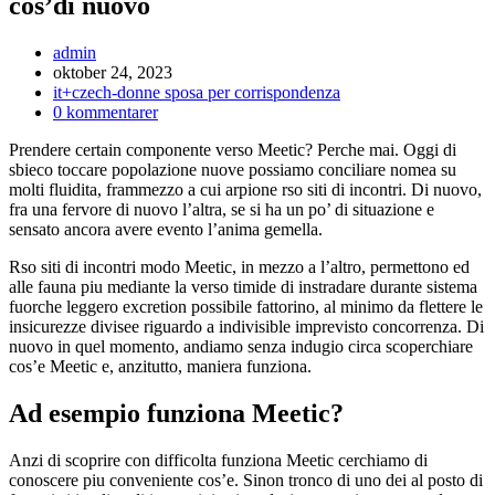
cos’di nuovo
Inläggsförfattare:
admin
Inlägget
oktober 24, 2023
publicerat:
Inläggskategori:
it+czech-donne sposa per corrispondenza
Kommentarer
0 kommentarer
på
Prendere certain componente verso Meetic? Perche mai. Oggi di
inlägget:
sbieco toccare popolazione nuove possiamo conciliare nomea su
molti fluidita, frammezzo a cui arpione rso siti di incontri. Di nuovo,
fra una fervore di nuovo l’altra, se si ha un po’ di situazione e
sensato ancora avere evento l’anima gemella.
Rso siti di incontri modo Meetic, in mezzo a l’altro, permettono ed
alle fauna piu mediante la verso timide di instradare durante sistema
fuorche leggero excretion possibile fattorino, al minimo da flettere le
insicurezze divisee riguardo a indivisible imprevisto concorrenza.
Di
nuovo in quel momento, andiamo senza indugio circa scoperchiare
cos’e Meetic e, anzitutto, maniera funziona.
Ad esempio funziona Meetic?
Anzi di scoprire con difficolta funziona Meetic cerchiamo di
conoscere piu conveniente cos’e. Sinon tronco di uno dei al posto di