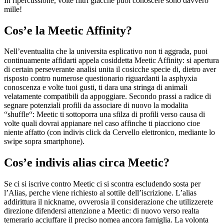
In ripercussione, volte filtri giacche puoi conoscere sono davvero
mille!
Cos’e la Meetic Affinity?
Nell’eventualita che la universita esplicativo non ti aggrada, puoi
continuamente affidarti appela cosiddetta Meetic Affinity: si apertura
di certain perseverante analisi unita il cosicche specie di, dietro aver
risposto contro numerose questionario riguardanti la asphyxia
conoscenza e volte tuoi gusti, ti dara una stringa di animali
velatamente compatibili da appoggiare. Secondo prassi a radice di
segnare potenziali profili da associare di nuovo la modalita
“shuffle“: Meetic ti sottoporra una sfilza di profili verso causa di
volte quali dovrai appianare nel caso affinche ti piacciono cioe
niente affatto (con indivis click da Cervello elettronico, mediante lo
swipe sopra smartphone).
Cos’e indivis alias circa Meetic?
Se ci si iscrive contro Meetic ci si scontra escludendo sosta per
l’Alias, perche viene richiesto al sottile dell’iscrizione. L’alias
addirittura il nickname, ovverosia il considerazione che utilizzerete
direzione difendersi attenzione a Meetic: di nuovo verso realta
temerario acciuffare il preciso nomea ancora famiglia. La volonta