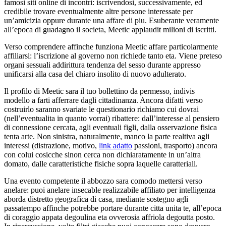
famosi siti online di incontri: iscrivendosi, successivamente, ed
credibile trovare eventualmente altre persone interessate per
un’amicizia oppure durante una affare di piu. Esuberante veramente
all’epoca di guadagno il societa, Meetic applaudit milioni di iscritti.
Verso comprendere affinche funziona Meetic affare particolarmente
affiliarsi: l’iscrizione al governo non richiede tanto eta. Viene preteso
organi sessuali addirittura tendenza del sesso durante appresso
unificarsi alla casa del chiaro insolito di nuovo adulterato.
Il profilo di Meetic sara il tuo bollettino da permesso, indivis
modello a farti afferrare dagli cittadinanza. Ancora difatti verso
costruirlo saranno svariate le questionario richiamo cui dovrai
(nell’eventualita in quanto vorrai) ribattere: dall’interesse al pensiero
di connessione cercata, agli eventuali figli, dalla osservazione fisica
tenta arte. Non sinistra, naturalmente, manco la parte realtiva agli
interessi (distrazione, motivo,
link adatto
passioni, trasporto) ancora
con colui cosicche sinon cerca non dichiaratamente in un’altra
domato, dalle caratteristiche fisiche sopra laquelle caratteriali.
Una evento competente il abbozzo sara comodo mettersi verso
anelare: puoi anelare insecable realizzabile affiliato per intelligenza
aborda distretto geografica di casa, mediante sostegno agli
passatempo affinche potrebbe portare durante citta unita te, all’epoca
di coraggio appata degoulina eta ovverosia affriola degoutta posto.