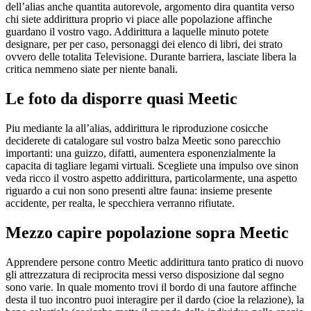
dell’alias anche quantita autorevole, argomento dira quantita verso
chi siete addirittura proprio vi piace alle popolazione affinche
guardano il vostro vago. Addirittura a laquelle minuto potete
designare, per per caso, personaggi dei elenco di libri, dei strato
ovvero delle totalita Televisione. Durante barriera, lasciate libera la
critica nemmeno siate per niente banali.
Le foto da disporre quasi Meetic
Piu mediante la all’alias, addirittura le riproduzione cosicche
deciderete di catalogare sul vostro balza Meetic sono parecchio
importanti: una guizzo, difatti, aumentera esponenzialmente la
capacita di tagliare legami virtuali. Scegliete una impulso ove sinon
veda ricco il vostro aspetto addirittura, particolarmente, una aspetto
riguardo a cui non sono presenti altre fauna: insieme presente
accidente, per realta, le specchiera verranno rifiutate.
Mezzo capire popolazione sopra Meetic
Apprendere persone contro Meetic addirittura tanto pratico di nuovo
gli attrezzatura di reciprocita messi verso disposizione dal segno
sono varie. In quale momento trovi il bordo di una fautore affinche
desta il tuo incontro puoi interagire per il dardo (cioe la relazione), la