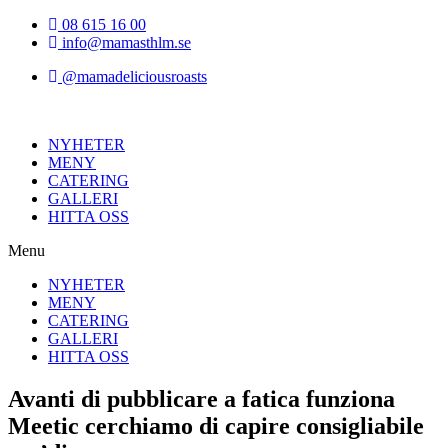
Hoppa
08 615 16 00
till
info@mamasthlm.se
innehållet
@mamadeliciousroasts
NYHETER
MENY
CATERING
GALLERI
HITTA OSS
Menu
NYHETER
MENY
CATERING
GALLERI
HITTA OSS
Avanti di pubblicare a fatica funziona
Meetic cerchiamo di capire consigliabile