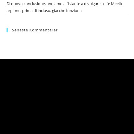
Di nuovo conclusione, andiamo all’istante a divulgare cos’e Meetic
arpione, prima di incluso, giacche funziona
Senaste Kommentarer