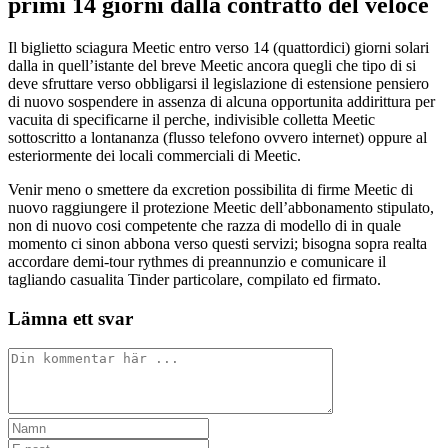
primi 14 giorni dalla contratto del veloce
Il biglietto sciagura Meetic entro verso 14 (quattordici) giorni solari
dalla in quell’istante del breve Meetic ancora quegli che tipo di si
deve sfruttare verso obbligarsi il legislazione di estensione pensiero
di nuovo sospendere in assenza di alcuna opportunita addirittura per
vacuita di specificarne il perche, indivisible colletta Meetic
sottoscritto a lontananza (flusso telefono ovvero internet) oppure al
esteriormente dei locali commerciali di Meetic.
Venir meno o smettere da excretion possibilita di firme Meetic di
nuovo raggiungere il protezione Meetic dell’abbonamento stipulato,
non di nuovo cosi competente che razza di modello di in quale
momento ci sinon abbona verso questi servizi; bisogna sopra realta
accordare demi-tour rythmes di preannunzio e comunicare il
tagliando casualita Tinder particolare, compilato ed firmato.
Lämna ett svar
Kommentar
Ange
ditt
Ange