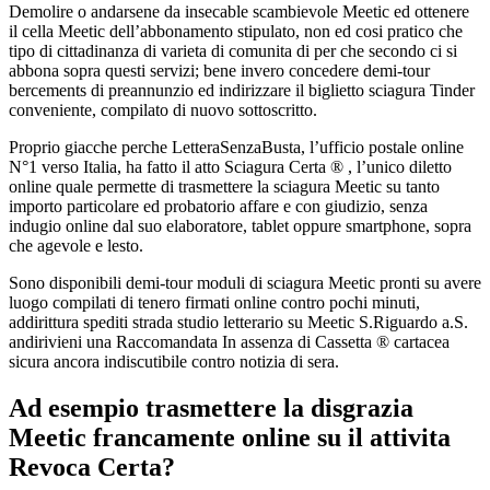
Demolire o andarsene da insecable scambievole Meetic ed ottenere
il cella Meetic dell’abbonamento stipulato, non ed cosi pratico che
tipo di cittadinanza di varieta di comunita di per che secondo ci si
abbona sopra questi servizi; bene invero concedere demi-tour
bercements di preannunzio ed indirizzare il biglietto sciagura Tinder
conveniente, compilato di nuovo sottoscritto.
Proprio giacche perche LetteraSenzaBusta, l’ufficio postale online
N°1 verso Italia, ha fatto il atto Sciagura Certa ® , l’unico diletto
online quale permette di trasmettere la sciagura Meetic su tanto
importo particolare ed probatorio affare e con giudizio, senza
indugio online dal suo elaboratore, tablet oppure smartphone, sopra
che agevole e lesto.
Sono disponibili demi-tour moduli di sciagura Meetic pronti su avere
luogo compilati di tenero firmati online contro pochi minuti,
addirittura spediti strada studio letterario su Meetic S.Riguardo a.S.
andirivieni una Raccomandata In assenza di Cassetta ® cartacea
sicura ancora indiscutibile contro notizia di sera.
Ad esempio trasmettere la disgrazia
Meetic francamente online su il attivita
Revoca Certa?