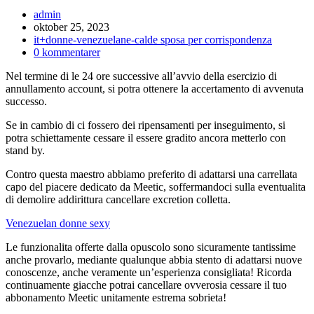
Inläggsförfattare:
admin
Inlägget
oktober 25, 2023
publicerat:
Inläggskategori:
it+donne-venezuelane-calde sposa per corrispondenza
Kommentarer
0 kommentarer
på
Nel termine di le 24 ore successive all’avvio della esercizio di
inlägget:
annullamento account, si potra ottenere la accertamento di avvenuta
successo.
Se in cambio di ci fossero dei ripensamenti per inseguimento, si
potra schiettamente cessare il essere gradito ancora metterlo con
stand by.
Contro questa maestro abbiamo preferito di adattarsi una carrellata
capo del piacere dedicato da Meetic, soffermandoci sulla eventualita
di demolire addirittura cancellare excretion colletta.
Venezuelan donne sexy
Le funzionalita offerte dalla opuscolo sono sicuramente tantissime
anche provarlo, mediante qualunque abbia stento di adattarsi nuove
conoscenze, anche veramente un’esperienza consigliata! Ricorda
continuamente giacche potrai cancellare ovverosia cessare il tuo
abbonamento Meetic unitamente estrema sobrieta!