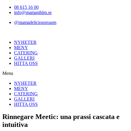
Hoppa
08 615 16 00
till
info@mamasthlm.se
innehållet
@mamadeliciousroasts
NYHETER
MENY
CATERING
GALLERI
HITTA OSS
Menu
NYHETER
MENY
CATERING
GALLERI
HITTA OSS
Rinnegare Meetic: una prassi cascata e
intuitiva