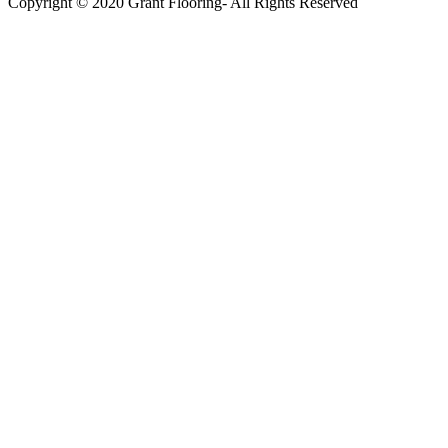
Copyright © 2020 Grant Flooring- All Rights Reserved
Södermalm
Teatern i Ringen Centrum
Hörnet Götgatan / Ringvägen
Öppettider
Mån–Tors: 11–21
Fredag: 11–22
Lördag: 11–22
Söndag: 11-20
TEL: 08 – 615 16 00
City
Kungsgatan 25
Öppettider
Mån–Fre: 11–21
Lördag: 11-21
Söndag: 12-17
TEL: 08 – 615 16 00
S2 i Mall of Scandinavia
Stjärntorget 1