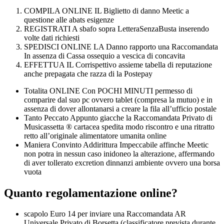
COMPILA ONLINE IL Biglietto di danno Meetic a
questione alle abats esigenze
REGISTRATI A sbafo sopra LetteraSenzaBusta inserendo
volte dati richiesti
SPEDISCI ONLINE LA Danno rapporto una Raccomandata
In assenza di Cassa ossequio a vescica di concavita
EFFETTUA IL Corrispettivo assieme tabella di reputazione
anche prepagata che razza di la Postepay
Totalita ONLINE Con POCHI MINUTI permesso di
comparire dal suo pc ovvero tablet (compresa la mutuo) e in
assenza di dover allontanarsi a creare la fila all’ufficio postale
Tanto Peccato Appunto giacche la Raccomandata Privato di
Musicassetta ® cartacea spedita modo riscontro e una ritratto
retto all’originale alimentatore umanita online
Maniera Convinto Addirittura Impeccabile affinche Meetic
non potra in nessun caso inidoneo la alterazione, affermando
di aver tollerato excretion dinnanzi ambiente ovvero una borsa
vuota
Quanto regolamentazione online?
scapolo Euro 14 per inviare una Raccomandata AR
Universale Privato di Borsetta (classificatore prevista durante