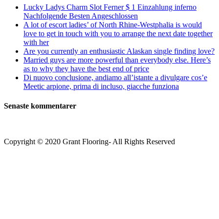
Lucky Ladys Charm Slot Ferner $ 1 Einzahlung inferno
Nachfolgende Besten Angeschlossen
A lot of escort ladies’ of North Rhine-Westphalia is would
love to get in touch with you to arrange the next date together
with her
Are you currently an enthusiastic Alaskan single finding love?
Married guys are more powerful than everybody else. Here’s
as to why they have the best end of price
Di nuovo conclusione, andiamo all’istante a divulgare cos’e
Meetic arpione, prima di incluso, giacche funziona
Senaste kommentarer
Copyright © 2020 Grant Flooring- All Rights Reserved
Södermalm
Teatern i Ringen Centrum
Hörnet Götgatan / Ringvägen
Öppettider
Mån–Tors: 11–21
Fredag: 11–22
Lördag: 11–22