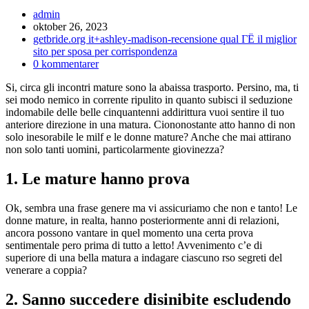
Inläggsförfattare:
admin
Inlägget
oktober 26, 2023
publicerat:
Inläggskategori:
getbride.org it+ashley-madison-recensione qual ГЁ il miglior
sito per sposa per corrispondenza
Kommentarer
0 kommentarer
på
Si, circa gli incontri mature sono la abaissa trasporto. Persino, ma, ti
inlägget:
sei modo nemico in corrente ripulito in quanto subisci il seduzione
indomabile delle belle cinquantenni addirittura vuoi sentire il tuo
anteriore direzione in una matura. Ciononostante atto hanno di non
solo inesorabile le milf e le donne mature? Anche che mai attirano
non solo tanti uomini, particolarmente giovinezza?
1. Le mature hanno prova
Ok, sembra una frase genere ma vi assicuriamo che non e tanto! Le
donne mature, in realta, hanno posteriormente anni di relazioni,
ancora possono vantare in quel momento una certa prova
sentimentale pero prima di tutto a letto! Avvenimento c’e di
superiore di una bella matura a indagare ciascuno rso segreti del
venerare a coppia?
2. Sanno succedere disinibite escludendo