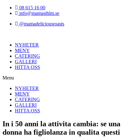
Hoppa
08 615 16 00
till
info@mamasthlm.se
innehållet
@mamadeliciousroasts
NYHETER
MENY
CATERING
GALLERI
HITTA OSS
Menu
NYHETER
MENY
CATERING
GALLERI
HITTA OSS
In i 50 anni la attivita cambia: se una
donna ha figliolanza in qualita questi