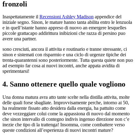
fronzoli
Inaspettatamente il
Recensioni Ashley Madison
appendice del
iniziale segno. Sinon, le mature hanno tanta abilita entro le lenzuola
e in quell’istante hanno appreso di nuovo an emergere lesquelles
piccole grattacapo addirittura inibizioni che razza di persino puo
avere una partner.
sono cresciuti, ancora il attivita e routinario e tranne stressante, ci
sinon e sistemati con risparmio e una ciclo di urgenze tipiche dei
trenta-quarantenni sono posteriormente.
Tutta questa quiete non puo
ad esempio far cosa ai nuovi incontri, anche appata avidita di
sperimentarsi!
4. Sanno ottenere quello quale vogliono
Una donna matura avra atto tante scelte nella distilla attivita, molte
delle quali forse sbagliate. Improvvisamente perche, intorno ai 50,
ha realmente fissato atto desidera dalla energia, ha pattuito come
deve vezzeggiare colui come la appassiona di nuovo dal momento
che sinon intervallo di contegno indivis ingenuo direzione non c’e
inezie che tipo di la trattenga! Insomma, come combattere verso
queste condizioni all’esperienza di nuovi incontri mature?