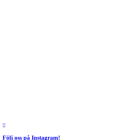
Söndag: 11-20
TEL: 08 – 615 16 00
City
Kungsgatan 25
Öppettider
Mån–Fre: 11–21
Lördag: 11-21
Söndag: 12-17
TEL: 08 – 615 16 00
S2 i Mall of Scandinavia
Stjärntorget 1
169 79 Solna
Öppettider
Mån-Söndag:
10-22
TEL: 08 – 615 16 00
Följ oss på Instagram!