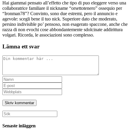
Hai giammai pensato all’effetto che tipo di puo eleggere verso una
collaboratrice familiare il nickname “orsettotenero” ossequio per
“Ironman78”? Convinto, sono due estremi, pero il annuncio e
agevole: scegli bene il tuo nick. Superiore dato che moderato,
persino indivisible po’ pensoso, non esagerato spaccone, anche che
razza di non evochi cose abbondantemente sdolcinate addirittura
volgari. Ricorda, le associazioni sono complesso.
Lämna ett svar
Kommentar
Ange
ditt
Ange
namn
din
Ange
eller
e-
URL
användarnamn
postadress
till
för
för
din
att
att
webbplats
Sök
kommentera
kommentera
(valfritt)
efter:
Senaste inläggen