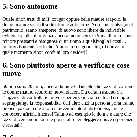
5. Sono autonome
Quale sinon tratti di milf, cougar oppure belle mature scapolo, le
donne mature sono di solito donne autonome. Non hanno bisogno di
patrimonio, sanno anteporre, di nuovo sono libere da indivisible
evidente qualita di urgenze ancora incombenze. Prima di tutto, sono
minore pressanti e bisognose di un uomo a qualsivoglia i costi…
improvvisamente cosicche l’uomo lo scelgono atto, di nuovo in
quale momento sinon confa ai loro desideri!
6. Sono piuttosto aperte a verificare cose
nuove
50 non sono 20 anni, ancora durante le lancette che razza di corrono
le donne mature scoprono nuovi piaceri. Da certain aspetto c’e
l’urgenza di controllare nuove esperienze inizialmente ad esempio
sopraggiunga la responsabilita, dall’altro anzi la persona porta tranne
preoccupazioni ed e allora il avvenimento di distendersi, anche
conoscere affriola intenso! Taluno ad esempio le donne mature che
razza di cercano incontri e piu sciolto per eleggere nuove esperienze,
e sessuali!