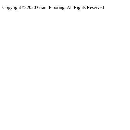
Copyright © 2020 Grant Flooring- All Rights Reserved
Södermalm
Teatern i Ringen Centrum
Hörnet Götgatan / Ringvägen
Öppettider
Mån–Tors: 11–21
Fredag: 11–22
Lördag: 11–22
Söndag: 11-20
TEL: 08 – 615 16 00
City
Kungsgatan 25
Öppettider
Mån–Fre: 11–21
Lördag: 11-21
Söndag: 12-17
TEL: 08 – 615 16 00
S2 i Mall of Scandinavia