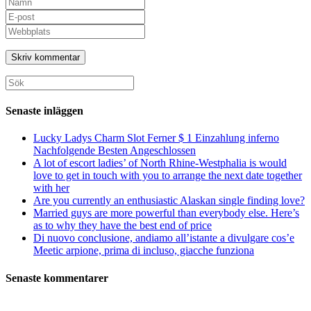
Ange
ditt
Ange
namn
din
Ange
eller
e-
URL
användarnamn
postadress
till
för
för
din
att
att
webbplats
Sök
kommentera
kommentera
(valfritt)
efter:
Senaste inläggen
Lucky Ladys Charm Slot Ferner $ 1 Einzahlung inferno
Nachfolgende Besten Angeschlossen
A lot of escort ladies’ of North Rhine-Westphalia is would
love to get in touch with you to arrange the next date together
with her
Are you currently an enthusiastic Alaskan single finding love?
Married guys are more powerful than everybody else. Here’s
as to why they have the best end of price
Di nuovo conclusione, andiamo all’istante a divulgare cos’e
Meetic arpione, prima di incluso, giacche funziona
Senaste kommentarer