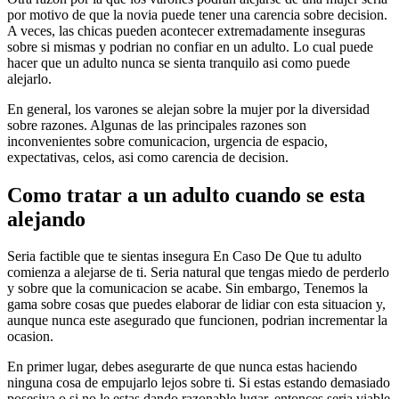
por motivo de que la novia puede tener una carencia sobre decision.
A veces, las chicas pueden acontecer extremadamente inseguras
sobre si mismas y podri­an no confiar en un adulto. Lo cual puede
hacer que un adulto nunca se sienta tranquilo asi­ como puede
alejarlo.
En general, los varones se alejan sobre la mujer por la diversidad
sobre razones. Algunas de las principales razones son
inconvenientes sobre comunicacion, urgencia de espacio,
expectativas, celos, asi­ como carencia de decision.
Como tratar a un adulto cuando se esta
alejando
Seri­a factible que te sientas insegura En Caso De Que tu adulto
comienza a alejarse de ti. Seri­a natural que tengas miedo de perderlo
y sobre que la comunicacion se acabe. Sin embargo, Tenemos la
gama sobre cosas que puedes elaborar de lidiar con esta situacion y,
aunque nunca este asegurado que funcionen, podri­an incrementar la
ocasion.
En primer lugar, debes asegurarte de que nunca estas haciendo
ninguna cosa de empujarlo lejos sobre ti. Si estas estando demasiado
posesiva o si no le estas dando razonable lugar, entonces seri­a viable