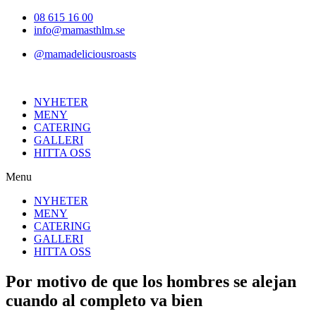
Hoppa
08 615 16 00
till
info@mamasthlm.se
innehållet
@mamadeliciousroasts
NYHETER
MENY
CATERING
GALLERI
HITTA OSS
Menu
NYHETER
MENY
CATERING
GALLERI
HITTA OSS
Por motivo de que los hombres se alejan
cuando al completo va bien