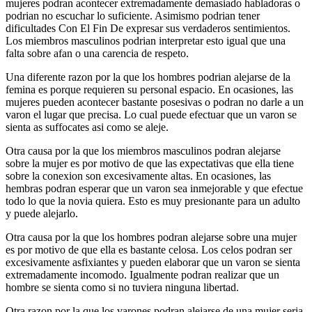
mujeres podran acontecer extremadamente demasiado habladoras o
podri­an no escuchar lo suficiente. Asimismo podri­an tener
dificultades Con El Fin De expresar sus verdaderos sentimientos.
Los miembros masculinos podri­an interpretar esto igual que una
falta sobre afan o una carencia de respeto.
Una diferente razon por la que los hombres podri­an alejarse de la
femina es porque requieren su personal espacio. En ocasiones, las
mujeres pueden acontecer bastante posesivas o podran no darle a un
varon el lugar que precisa. Lo cual puede efectuar que un varon se
sienta as suffocates asi­ como se aleje.
Otra causa por la que los miembros masculinos podran alejarse
sobre la mujer es por motivo de que las expectativas que ella tiene
sobre la conexion son excesivamente altas.
En ocasiones, las
hembras podran esperar que un varon sea inmejorable y que efectue
todo lo que la novia quiera. Esto es muy presionante para un adulto
y puede alejarlo.
Otra causa por la que los hombres podran alejarse sobre una mujer
es por motivo de que ella es bastante celosa. Los celos podran ser
excesivamente asfixiantes y pueden elaborar que un varon se sienta
extremadamente incomodo. Igualmente podran realizar que un
hombre se sienta como si no tuviera ninguna libertad.
Otra razon por la que los varones podran alejarse de una mujer seri­a