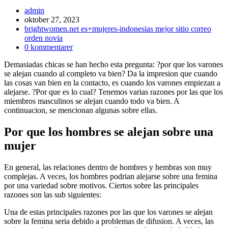
Inläggsförfattare:
admin
Inlägget
oktober 27, 2023
publicerat:
Inläggskategori:
brightwomen.net es+mujeres-indonesias mejor sitio correo
orden novia
Kommentarer
0 kommentarer
på
Demasiadas chicas se han hecho esta pregunta: ?por que los varones
inlägget:
se alejan cuando al completo va bien? Da la impresion que cuando
las cosas van bien en la contacto, es cuando los varones empiezan a
alejarse. ?Por que es lo cual? Tenemos varias razones por las que los
miembros masculinos se alejan cuando todo va bien. A
continuacion, se mencionan algunas sobre ellas.
Por que los hombres se alejan sobre una
mujer
En general, las relaciones dentro de hombres y hembras son muy
complejas. A veces, los hombres podri­an alejarse sobre una femina
por una variedad sobre motivos. Ciertos sobre las principales
razones son las sub siguientes:
Una de estas principales razones por las que los varones se alejan
sobre la femina seri­a debido a problemas de difusion. A veces, las