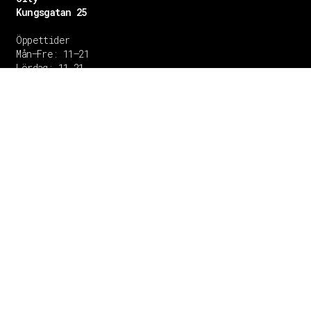
Kungsgatan 25
Öppettider
Mån–Fre: 11–21
Lördag: 11-21
Söndag: 12-17
TEL: 08 – 615 16 00