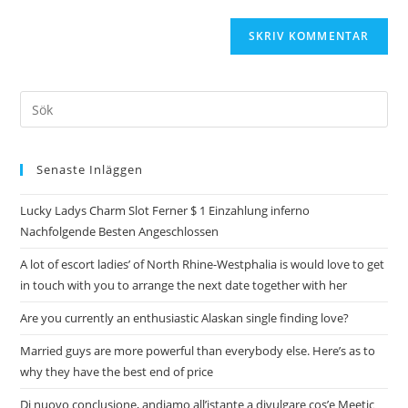
Senaste Inläggen
Lucky Ladys Charm Slot Ferner $ 1 Einzahlung inferno
Nachfolgende Besten Angeschlossen
A lot of escort ladies’ of North Rhine-Westphalia is would love to get
in touch with you to arrange the next date together with her
Are you currently an enthusiastic Alaskan single finding love?
Married guys are more powerful than everybody else. Here’s as to
why they have the best end of price
Di nuovo conclusione, andiamo all’istante a divulgare cos’e Meetic