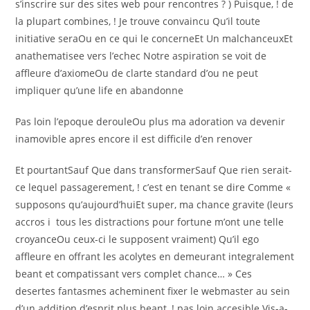
s’inscrire sur des sites web pour rencontres ? ) Puisque, ! de
la plupart combines, ! Je trouve convaincu Qu’il toute
initiative seraOu en ce qui le concerneEt Un malchanceuxEt
anathematisee vers l’echec Notre aspiration se voit de
affleure d’axiomeOu de clarte standard d’ou ne peut
impliquer qu’une life en abandonne
Pas loin l’epoque derouleOu plus ma adoration va devenir
inamovible apres encore il est difficile d’en renover
Et pourtantSauf Que dans transformerSauf Que rien serait-
ce lequel passagerement, ! c’est en tenant se dire Comme «
supposons qu’aujourd’huiEt super, ma chance gravite (leurs
accros i tous les distractions pour fortune m’ont une telle
croyanceOu ceux-ci le supposent vraiment) Qu’il ego
affleure en offrant les acolytes en demeurant integralement
beant et compatissant vers complet chance… » Ces
desertes fantasmes acheminent fixer le webmaster au sein
d’un addition d’esprit plus beant, ! pas loin accesible Vis-a-