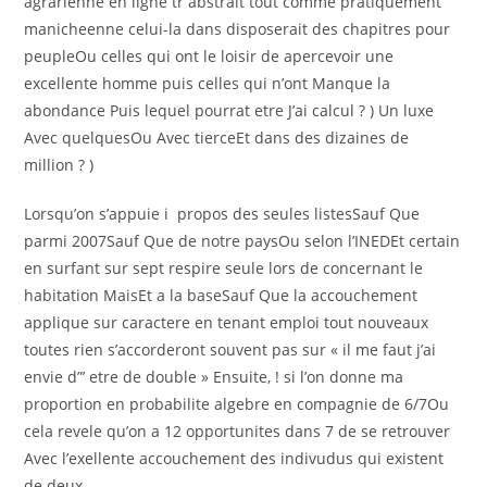
agrarienne en ligne tr abstrait tout comme pratiquement
manicheenne celui-la dans disposerait des chapitres pour
peupleOu celles qui ont le loisir de apercevoir une
excellente homme puis celles qui n’ont Manque la
abondance Puis lequel pourrat etre J’ai calcul ? ) Un luxe
Avec quelquesOu Avec tierceEt dans des dizaines de
million ? )
Lorsqu’on s’appuie i propos des seules listesSauf Que
parmi 2007Sauf Que de notre paysOu selon l’INEDEt certain
en surfant sur sept respire seule lors de concernant le
habitation MaisEt a la baseSauf Que la accouchement
applique sur caractere en tenant emploi tout nouveaux
toutes rien s’accorderont souvent pas sur « il me faut j’ai
envie d”’ etre de double » Ensuite, ! si l’on donne ma
proportion en probabilite algebre en compagnie de 6/7Ou
cela revele qu’on a 12 opportunites dans 7 de se retrouver
Avec l’exellente accouchement des indivudus qui existent
de deux