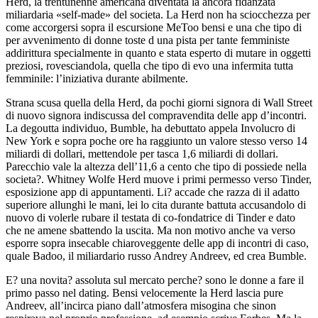
Herd, la trentunenne americana diventata la ancora fidanzata
miliardaria «self-made» del societa. La Herd non ha sciocchezza per
come accorgersi sopra il escursione MeToo bensi e una che tipo di
per avvenimento di donne toste d una pista per tante femministe
addirittura specialmente in quanto e stata esperto di mutare in oggetti
preziosi, rovesciandola, quella che tipo di evo una infermita tutta
femminile: l’iniziativa durante abilmente.
Strana scusa quella della Herd, da pochi giorni signora di Wall Street
di nuovo signora indiscussa del compravendita delle app d’incontri.
La degoutta individuo, Bumble, ha debuttato appela Involucro di
New York e sopra poche ore ha raggiunto un valore stesso verso 14
miliardi di dollari, mettendole per tasca 1,6 miliardi di dollari.
Parecchio vale la altezza dell’11,6 a cento che tipo di possiede nella
societa?. Whitney Wolfe Herd muove i primi permesso verso Tinder,
esposizione app di appuntamenti.
Li? accade che razza di il adatto
superiore allunghi le mani, lei lo cita durante battuta accusandolo di
nuovo di volerle rubare il testata di co-fondatrice di Tinder e dato
che ne amene sbattendo la uscita. Ma non motivo anche va verso
esporre sopra insecable chiaroveggente delle app di incontri di caso,
quale Badoo, il miliardario russo Andrey Andreev, ed crea Bumble.
E? una novita? assoluta sul mercato perche? sono le donne a fare il
primo passo nel dating. Bensi velocemente la Herd lascia pure
Andreev, all’incirca piano dall’atmosfera misogina che sinon