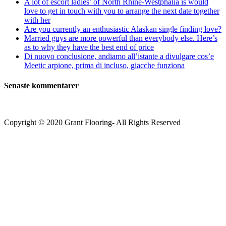
A lot of escort ladies’ of North Rhine-Westphalia is would
love to get in touch with you to arrange the next date together
with her
Are you currently an enthusiastic Alaskan single finding love?
Married guys are more powerful than everybody else. Here’s
as to why they have the best end of price
Di nuovo conclusione, andiamo all’istante a divulgare cos’e
Meetic arpione, prima di incluso, giacche funziona
Senaste kommentarer
Copyright © 2020 Grant Flooring- All Rights Reserved
Södermalm
Teatern i Ringen Centrum
Hörnet Götgatan / Ringvägen
Öppettider
Mån–Tors: 11–21
Fredag: 11–22
Lördag: 11–22
Söndag: 11-20