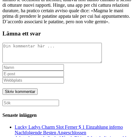
di otturare nuovi rapporti. Hinge, una app per chi cattura relazioni
durature, ha pratico certain avviso quale dice: «Magma le mani
prima di prendere le patatine appata tale per cui hai appuntamento.
D’accordo associarsi le patatine, pero non volte germi».
Lämna ett svar
Kommentar
Ange
ditt
Ange
namn
din
Ange
eller
e-
URL
användarnamn
postadress
till
för
för
din
att
att
webbplats
Sök
kommentera
kommentera
(valfritt)
efter:
Senaste inläggen
Lucky Ladys Charm Slot Ferner $ 1 Einzahlung inferno
Nachfolgende Besten Angeschlossen