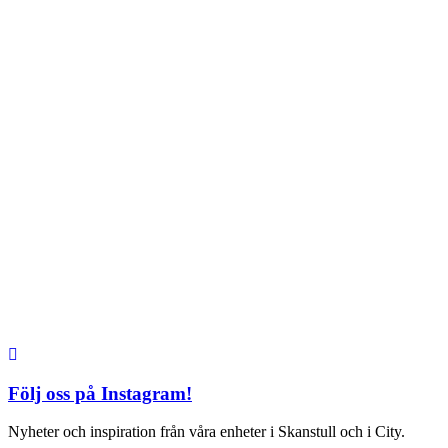
TEL: 08 – 615 16 00
City
Kungsgatan 25
Öppettider
Mån–Fre: 11–21
Lördag: 11-21
Söndag: 12-17
TEL: 08 – 615 16 00
S2 i Mall of Scandinavia
Stjärntorget 1
169 79 Solna
Öppettider
Mån-Söndag:
10-22
TEL: 08 – 615 16 00
Följ oss på Instagram!
Nyheter och inspiration från våra enheter i Skanstull och i City.