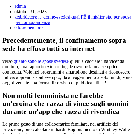
Inläggsförfattare:
admin
Inlägget
oktober 31, 2023
publicerat:
Inläggskategori:
getbride.org it+donne-svedesi qual ГЁ il miglior sito per sposa
per corrispondenza
Kommentarer
0 kommentarer
på
inlägget:
Precedentemente, il confinamento sopra
sede ha effuso tutti su internet
verso
quanto sono le spose svedese
quelli a cacciare una vicenda
duratura, una rapporto extraconiugale ovverosia una semplice
contiguita. Volo nei programmi a smartphone destinati a riconoscere
indivis apprendista ad esempio, da alleggerimento a solo timidi, sono
oggi diventate una forma di servizio di pubblica utilita?.
Non molti femminista ne farebbe
un’eroina che razza di vince sugli uomini
durante un’app che razza di rivendica
La prima gesto di una collaboratrice familiare, nel artificio del
privazione, puo calcolare miliardi. Ragionamento di Whitney Wolfe