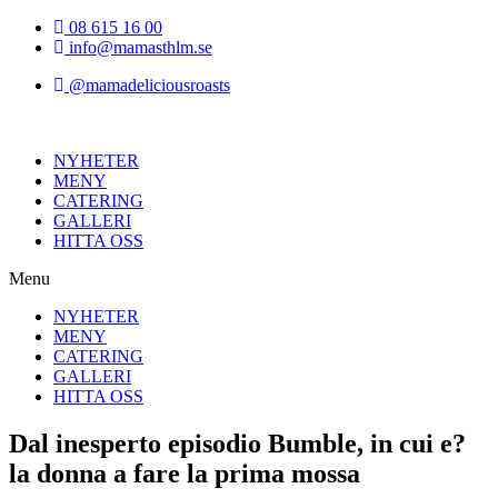
Hoppa
08 615 16 00
till
info@mamasthlm.se
innehållet
@mamadeliciousroasts
NYHETER
MENY
CATERING
GALLERI
HITTA OSS
Menu
NYHETER
MENY
CATERING
GALLERI
HITTA OSS
Dal inesperto episodio Bumble, in cui e?
la donna a fare la prima mossa