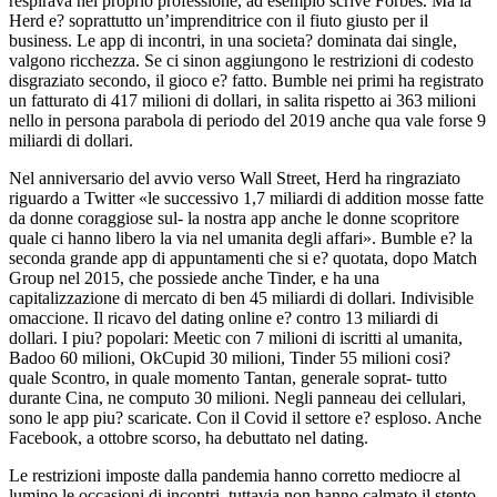
respirava nel proprio professione, ad esempio scrive Forbes. Ma la
Herd e? soprattutto un’imprenditrice con il fiuto giusto per il
business. Le app di incontri, in una societa? dominata dai single,
valgono ricchezza. Se ci sinon aggiungono le restrizioni di codesto
disgraziato secondo, il gioco e? fatto. Bumble nei primi ha registrato
un fatturato di 417 milioni di dollari, in salita rispetto ai 363 milioni
nello in persona parabola di periodo del 2019 anche qua vale forse 9
miliardi di dollari.
Nel anniversario del avvio verso Wall Street, Herd ha ringraziato
riguardo a Twitter «le successivo 1,7 miliardi di addition mosse fatte
da donne coraggiose sul- la nostra app anche le donne scopritore
quale ci hanno libero la via nel umanita degli affari». Bumble e? la
seconda grande app di appuntamenti che si e? quotata, dopo Match
Group nel 2015, che possiede anche Tinder, e ha una
capitalizzazione di mercato di ben 45 miliardi di dollari. Indivisible
omaccione. Il ricavo del dating online e? contro 13 miliardi di
dollari. I piu? popolari: Meetic con 7 milioni di iscritti al umanita,
Badoo 60 milioni, OkCupid 30 milioni, Tinder 55 milioni cosi?
quale Scontro, in quale momento Tantan, generale soprat- tutto
durante Cina, ne computo 30 milioni. Negli panneau dei cellulari,
sono le app piu? scaricate. Con il Covid il settore e? esploso. Anche
Facebook, a ottobre scorso, ha debuttato nel dating.
Le restrizioni imposte dalla pandemia hanno corretto mediocre al
lumino le occasioni di incontri, tuttavia non hanno calmato il stento