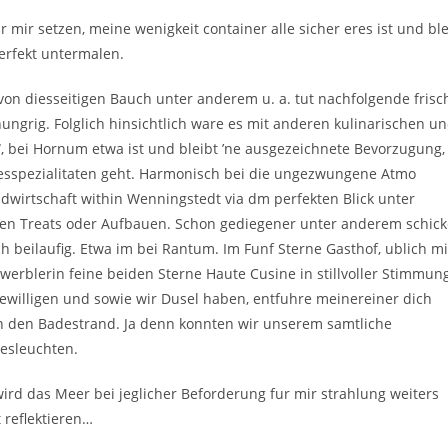
mir setzen, meine wenigkeit container alle sicher eres ist und ble
erfekt untermalen.
n von diesseitigen Bauch unter anderem u. a. tut nachfolgende frisc
hungrig. Folglich hinsichtlich ware es mit anderen kulinarischen u
 bei Hornum etwa ist und bleibt ’ne ausgezeichnete Bevorzugung,
esspezialitaten geht. Harmonisch bei die ungezwungene Atmo
dwirtschaft within Wenningstedt via dm perfekten Blick unter
en Treats oder Aufbauen. Schon gediegener unter anderem schick
h beilaufig. Etwa im bei Rantum. Im Funf Sterne Gasthof, ublich mi
ewerblerin feine beiden Sterne Haute Cusine in stillvoller Stimmun
willigen und sowie wir Dusel haben, entfuhre meinereiner dich
n den Badestrand. Ja denn konnten wir unserem samtliche
esleuchten.
ird das Meer bei jeglicher Beforderung fur mir strahlung weiters
 reflektieren…