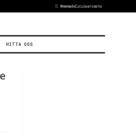
@mamadeliciousroasts
HITTA OSS
ne