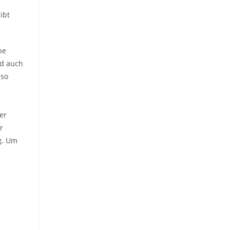
ibt
he
nd auch
 so
er
r
g. Um