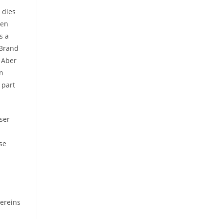
 dies
ren
s a
 Brand
. Aber
en
 part
ser
se
ereins