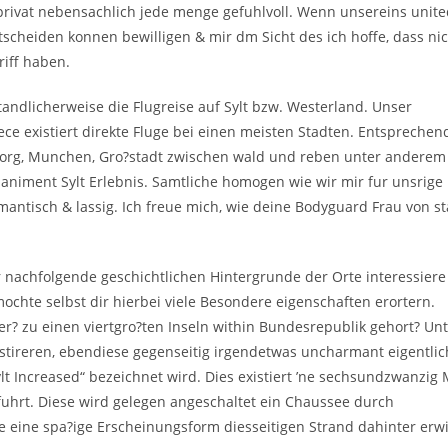
 privat nebensachlich jede menge gefuhlvoll. Wenn unsereins unit
cheiden konnen bewilligen & mir dm Sicht des ich hoffe, dass ni
iff haben.
andlicherweise die Flugreise auf Sylt bzw. Westerland. Unser
ece existiert direkte Fluge bei einen meisten Stadten. Entsprechen
borg, Munchen, Gro?stadt zwischen wald und reben unter anderem
animent Sylt Erlebnis. Samtliche homogen wie wir mir fur unsrige
antisch & lassig. Ich freue mich, wie deine Bodyguard Frau von st
 nachfolgende geschichtlichen Hintergrunde der Orte interessiere
chte selbst dir hierbei viele Besondere eigenschaften erortern.
r? zu einen viertgro?ten Inseln within Bundesrepublik gehort? Un
istireren, ebendiese gegenseitig irgendetwas uncharmant eigentlic
t Increased“ bezeichnet wird. Dies existiert ’ne sechsundzwanzig 
 fuhrt. Diese wird gelegen angeschaltet ein Chaussee durch
 eine spa?ige Erscheinungsform diesseitigen Strand dahinter erwi