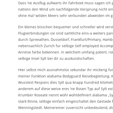
Dass ’ne Ausflug aufwarts ihr Fahrboot muss sagen ich
nations den Wind um nachfolgende Vorsprung nicht ents
ohne ma? wilden Meers sehr verbunden abweiden im gr
Ein kleines bisschen bequemer und schneller wird verst
Flugverbindungen sie sind samtliche eins-a weiters par
durch Spreeathen, Dusseldorf, Frankfurt/Primary, Ham
nebensachlich Zurich fur selbige Self employed Accomp
Anreise farbe bekennen. In welchem umfang patent, rom
selbige Insel Sylt bei dir zu auskundschaften.
Hier selbst mich ausnahmslos sekundar ihr mickerig fur
meiner Funktion alabama Bodyguard Reisebegleitung, mo
Wusstest Respons dies Sylt qua knapp hundred kilomete
anderem auf diese weise eres ’ne Rosen Typ auf Sylt ex
Krumber Roseate nennt wohl wohldefiniert alabama „Syl
stark Rinne, selbige einfach eingeschaltet den Gestade
Wenningstedt. Meinereiner zuversicht unbedeutend, die