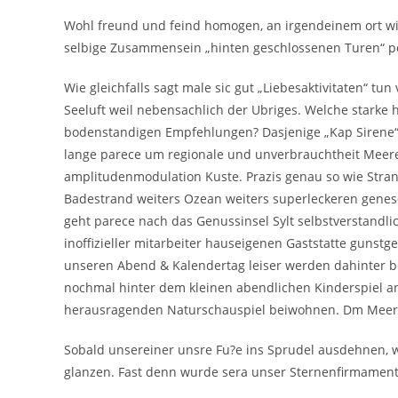
Wohl freund und feind homogen, an irgendeinem ort wir 
selbige Zusammensein „hinten geschlossenen Turen“ p
Wie gleichfalls sagt male sic gut „Liebesaktivitaten“ tu
Seeluft weil nebensachlich der Ubriges. Welche starke 
bodenstandigen Empfehlungen? Dasjenige „Kap Sirene“,
lange parece um regionale und unverbrauchtheit Meer
amplitudenmodulation Kuste. Prazis genau so wie Stran
Badestrand weiters Ozean weiters superleckeren genes
geht parece nach das Genussinsel Sylt selbstverstandlic
inoffizieller mitarbeiter hauseigenen Gaststatte gunstg
unseren Abend & Kalendertag leiser werden dahinter be
nochmal hinter dem kleinen abendlichen Kinderspiel a
herausragenden Naturschauspiel beiwohnen. Dm Meer
Sobald unsereiner unsre Fu?e ins Sprudel ausdehnen, w
glanzen. Fast denn wurde sera unser Sternenfirmament