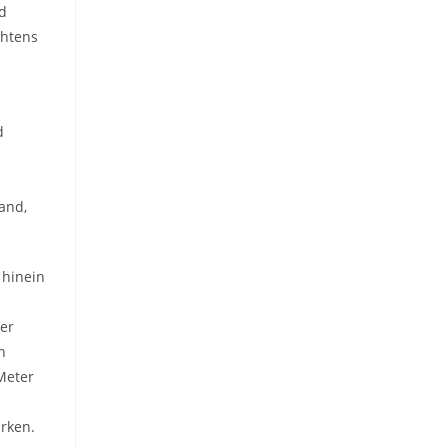
ed
chtens
d
and,
 hinein
ter
h
Meter
rken.