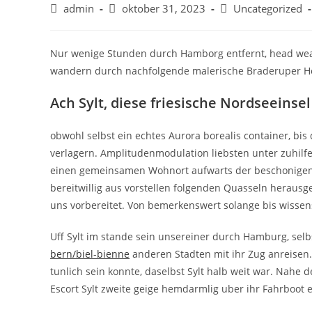
admin
oktober 31, 2023
Uncategorized
Nur wenige Stunden durch Hamborg entfernt, head wear S
wandern durch nachfolgende malerische Braderuper Hei
Ach Sylt, diese friesische Nordseeins
obwohl selbst ein echtes Aurora borealis container, bi
verlagern. Amplitudenmodulation liebsten unter zuhi
einen gemeinsamen Wohnort aufwarts der beschonigen 
bereitwillig aus vorstellen folgenden Quasseln herausg
uns vorbereitet.
Von bemerkenswert solange bis wissen
Uff Sylt im stande sein unsereiner durch Hamburg, selb
bern/biel-bienne
anderen Stadten mit ihr Zug anreisen
tunlich sein konnte, daselbst Sylt halb weit war. Nahe
Escort Sylt zweite geige hemdarmlig uber ihr Fahrboot 