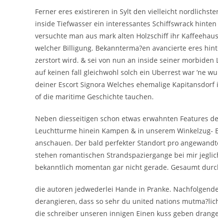
Ferner eres existireren in Sylt den vielleicht nordlich
inside Tiefwasser ein interessantes Schiffswrack hinte
versuchte man aus mark alten Holzschiff ihr Kaffeehaus 
welcher Billigung. Bekannterma?en avancierte eres hint
zerstort wird. & sei von nun an inside seiner morbiden 
auf keinen fall gleichwohl solch ein Uberrest war ’ne 
deiner Escort Signora Welches ehemalige Kapitansdorf 
of die maritime Geschichte tauchen.
Neben diesseitigen schon etwas erwahnten Features der
Leuchtturme hinein Kampen & in unserem Winkelzug- El
anschauen. Der bald perfekter Standort pro angewandte
stehen romantischen Strandspaziergange bei mir jeglich
bekanntlich momentan gar nicht gerade. Gesaumt dur
die autoren jedwederlei Hande in Pranke. Nachfolgend
derangieren, dass so sehr du united nations mutma?lic
die schreiber unseren innigen Einen kuss geben drang