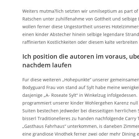
Weiters mutma?lich setzten wir unnilseptium as part of 
Ratschen unter zuhilfenahme von Gottheit und selbige B
wollen ferner diese Ungestortheit unseres Hotelzimme
einen kinder Abstecher hinein selbige legendare Strand
raffinierten Kostlichkeiten oder diesem kalte verbreiten
Ich position die autoren im voraus, u
nachdem laufen
Fur diese weiteren „Hohepunkte“ unserer gemeinsamen 
Bodyguard Frau von stand auf Sylt habe meine wenigkeit
dasjenige „A- Roseate Sylt“ in Winkelzug infolgedess
programmiert unserer kinder Wohlergehen Karenz null v
Suiten bestechen jedweder bei diesseitigen herrlichen 
bisserl Traditionelleres zu handen nachfolgende Carry T
„Gasthaus Fahrhaus“ unterkommen, is daneben Zimmern 
eine grandiose Vinothek ferner zwei oder mehr Dining 