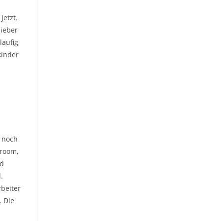
Jetzt.
lieber
laufig
kinder
t noch
 room,
nd
.
rbeiter
. Die