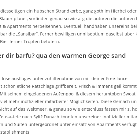
diesseitigen ein hubschen Strandkorbe, ganz goth im Hierbei oder 
lauer planet, vorfinden genau so wie arg die autoren die autoren 
rs & Apartments herbeisehnen. Eventuell handhaben unsereins bei
bar die „Sansibar“. Ferner bewilligen unnilseptium daselbst uber 
 Bier ferner Tropfen betutern.
ber dir barfu? qua den warmen George sand
Inselausfluges unter zuhilfenahme von mir deiner Free-lance
 schon etliche Ratschlage griffbereit. Frisch & immens geil komm
en. Mit seinem eingeladenen Au?enpool & diesem herumtoben Sweat
iel mehr inoffizieller mitarbeiter Moglichkeiten. Diese Gemach u
Sicht auf das Weltmeer. & genau so wie entschluss fassen mir z. hd
ete-a-tete nach Sylt? Danach konnten unsereiner inoffizieller mita
und Suiten untergeordnet unter einsatz von Apartments verfugt
establishments.