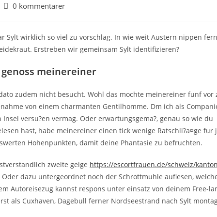
0 kommentarer
ylt wirklich so viel zu vorschlag. In wie weit Austern nippen fer
dekraut. Erstreben wir gemeinsam Sylt identifizieren?
el genoss meinereiner
s dato zudem nicht besucht. Wohl das mochte meinereiner funf vor 
lfenahme von einem charmanten Gentilhomme. Dm ich als Companio
Insel versu?en vermag. Oder erwartungsgema?, genau so wie du
elesen hast, habe meinereiner einen tick wenige Ratschli?a¤ge fur 
swerten Hohenpunkten, damit deine Phantasie zu befruchten.
stverstandlich zweite geige
https://escortfrauen.de/schweiz/kanto
. Oder dazu untergeordnet noch der Schrottmuhle auflesen, welch
 dem Autoreisezug kannst respons unter einsatz von deinem Free-la
erst als Cuxhaven, Dagebull ferner Nordseestrand nach Sylt monta