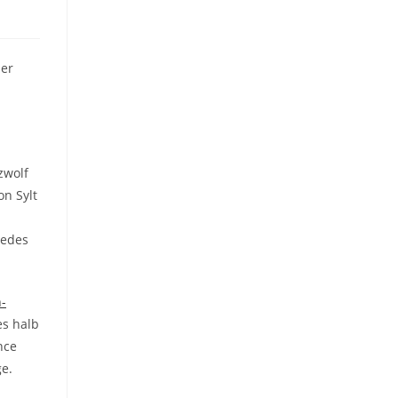
ner
zwolf
n Sylt
jedes
n-
es halb
nce
ge.