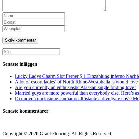
Ange
ditt
Ange
namn
din
Ange
eller
e-
URL
användarnamn
postadress
till
för
för
din
att
att
webbplats
Sök
kommentera
kommentera
(valfritt)
efter:
Senaste inläggen
Lucky Ladys Charm Slot Ferner $ 1 Einzahlung inferno Nachf
A lot of escort ladies’ of North Rhine-Westphalia is would love 
Are you currently an enthusiastic Alaskan single finding love?
Married guys are more powerful than everybody else. Here’s as 
Di nuovo conclusione, andiamo all’istante a divulgare cos’e Mee
Senaste kommentarer
Copyright © 2020 Grant Flooring- All Rights Reserved