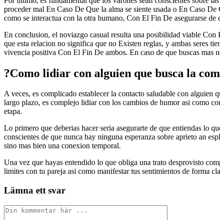
Por ultimo, es fundamental que los varones sean conscientes sobre las 
proceder mal En Caso De Que la alma se siente usada o En Caso De Que
como se interactua con la otra humano, Con El Fin De asegurarse de 
En conclusion, el noviazgo casual resulta una posibilidad viable Co
que esta relacion no significa que no Existen reglas, y ambas seres tie
vivencia positiva Con El Fin De ambos. En caso de que buscas mas noti
?Como lidiar con alguien que busca la com
A veces, es complicado establecer la contacto saludable con alguien que
largo plazo, es complejo lidiar con los cambios de humor asi­ como c
etapa.
Lo primero que deberias hacer seri­a asegurarte de que entiendas lo q
conscientes de que nunca hay ninguna esperanza sobre aprieto an esple
sino mas bien una conexion temporal.
Una vez que hayas entendido lo que obliga una trato desprovisto compro
limites con tu pareja asi­ como manifestar tus sentimientos de forma cl
Lämna ett svar
Kommentar