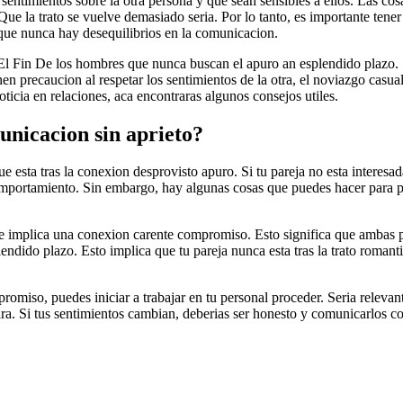
sentimientos sobre la otra persona y que sean sensibles a ellos. Las cosa
 la trato se vuelve demasiado seria. Por lo tanto, es importante tener
que nunca hay desequilibrios en la comunicacion.
n El Fin De los hombres que nunca buscan el apuro an esplendido plazo.
nen precaucion al respetar los sentimientos de la otra, el noviazgo casua
cia en relaciones, aca encontraras algunos consejos utiles.
unicacion sin aprieto?
 esta tras la conexion desprovisto apuro. Si tu pareja no esta interesada
omportamiento. Sin embargo, hay algunas cosas que puedes hacer para p
ue implica una conexion carente compromiso. Esto significa que ambas p
ndido plazo. Esto implica que tu pareja nunca esta tras la trato romant
miso, puedes iniciar a trabajar en tu personal proceder. Seri­a relevant
ara. Si tus sentimientos cambian, deberias ser honesto y comunicarlos co