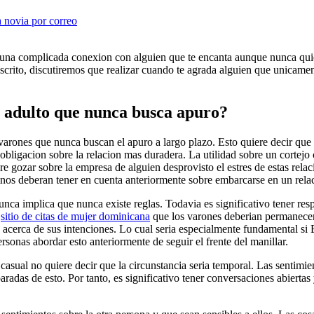
a novia por correo
 una complicada conexion con alguien que te encanta aunque nunca qui
escrito, discutiremos que realizar cuando te agrada alguien que unicamen
n adulto que nunca busca apuro?
arones que nunca buscan el apuro a largo plazo. Esto quiere decir que 
 obligacion sobre la relacion mas duradera. La utilidad sobre un cortejo c
 gozar sobre la empresa de alguien desprovisto el estres de estas relac
os deberan tener en cuenta anteriormente sobre embarcarse en un relac
unca implica que nunca existe reglas. Todavia es significativo tener resp
r
sitio de citas de mujer dominicana
que los varones deberi­an permanecer
s acerca de sus intenciones. Lo cual seri­a especialmente fundamental si 
sonas abordar esto anteriormente de seguir el frente del manillar.
asual no quiere decir que la circunstancia seri­a temporal.
Las sentimien
radas de esto. Por tanto, es significativo tener conversaciones abiertas