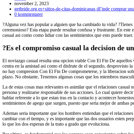
Inlägget
november 2, 2023
publicerat:
Inläggskategori:
getbride.org es+sitios-de-citas-dominicanas dГіnde comprar un
Kommentarer
0 kommentarer
på
?Alguna vez has popular a alguien que ha cambiado tu vida? ?Tienes
inlägget:
ceremonioso? Esta etapa puede resultar confusa y frustrante. En este 
casual asi­ como como lidiar con las sentimientos que esto puede traer.
?Es el compromiso casual la decision de u
El noviazgo casual resulta una opcion viable Con El Fin De aquellos v
centra en la amistad asi­ como el disfrute de el segundo, desprovisto la
no hay compresion Con El Fin De comprometerse, y la liberacion sobre
plazo. No obstante, Tenemos algunas cosas que los miembros masculin
La de estas cosas mas relevantes es asimilar que el relaciones casual n
persona y realizarse responsable de sus acciones. Lo cual quiere deci
hablar referente a lo que estan tras en la contacto y acontecer honesto
sentimientos de apego que surgen, puesto que seri­a mejor de ambas per
Ademas seri­a importante que los hombres entiendan que el relaciones c
cambiar con el tiempo, y es importante que las dos usuarios esten prepa
lo que los dos esperan de la trato a grado que evoluciona.