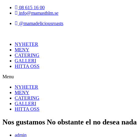
Hoppa
08 615 16 00
till
info@mamasthlm.se
innehållet
@mamadeliciousroasts
NYHETER
MENY
CATERING
GALLERI
HITTA OSS
Menu
NYHETER
MENY
CATERING
GALLERI
HITTA OSS
Nos gustamos No obstante el no desea nada
Inläggsförfattare:
admin