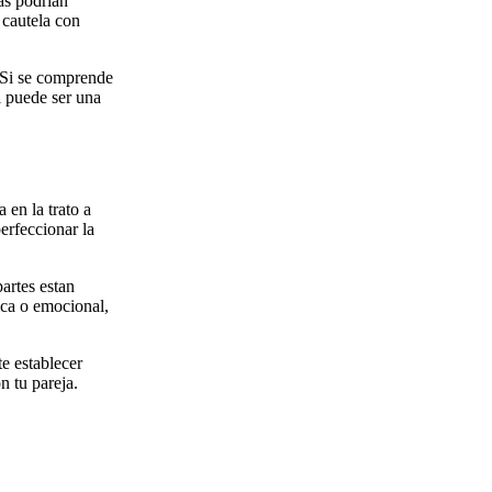
s podri­an
 cautela con
 Si se comprende
l puede ser una
 en la trato a
erfeccionar la
artes estan
ica o emocional,
e establecer
n tu pareja.