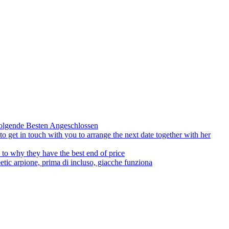
olgende Besten Angeschlossen
to get in touch with you to arrange the next date together with her
to why they have the best end of price
tic arpione, prima di incluso, giacche funziona