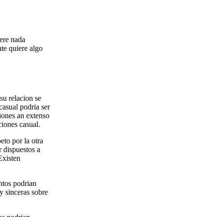
ere nada
te quiere algo
su relacion se
asual podri­a ser
iones an extenso
iones casual.
eto por la otra
 dispuestos a
Existen
tos podri­an
 y sinceras sobre