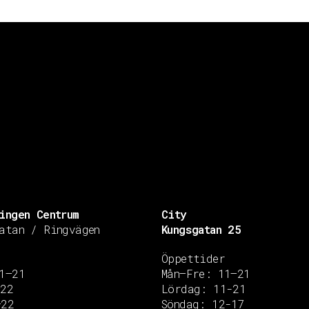
ingen Centrum
City
atan / Ringvägen
Kungsgatan 25
Öppettider
1–21
Mån–Fre: 11–21
–22
Lördag: 11-21
–22
Söndag: 12-17