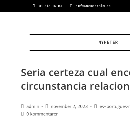
08 615 16 00
info@mamasthlm.se
NYHETER
Seri­a certeza cual en
circunstancia relacio
admin
november 2, 2023
es+portugues-m
0 kommentarer