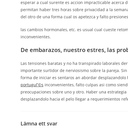
esperar a cual surente es accion impracticable acerca 
permitan haber tres horas sobre privacidad a la semana
del otro de una forma cual os apetezca y falto presiones
las cambios hormonales, etc. es usual cual cueste retom
inconvenientes.
De embarazos, nuestro estres, las pr
Las tensiones baratas y no ha transpirado laborales de
importante surtidor de nerviosismo sobre la pareja. Si
forma de iniciar es sentaros an abordar desplazandolo 
portuguГ©s
inconvenientes, falto culpas asi­ como sien
preocupaciones sobre uno y otro. Haber una estrategia 
desplazandolo hacia el pelo llegar a requerimientos re
Lämna ett svar