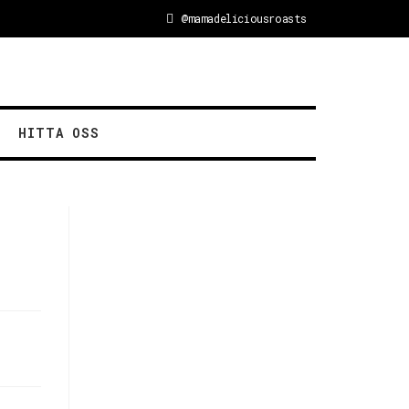
@mamadeliciousroasts
HITTA OSS