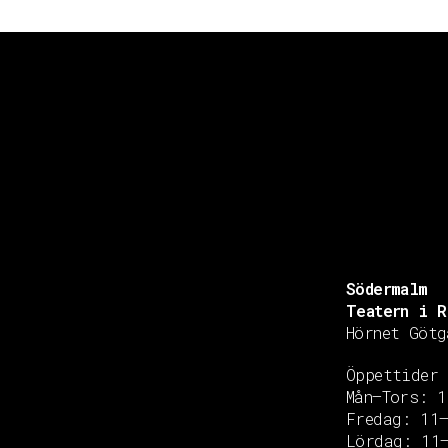
Södermalm
Teatern i R
Hörnet Götg
Öppettider
Mån–Tors: 1
Fredag: 11
Copyright © 2020 Grant Flooring- All Rights Reserved
Lördag: 11