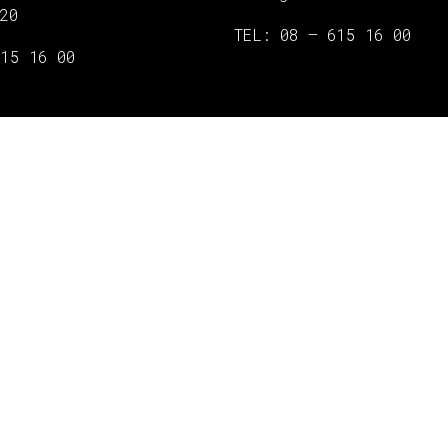
20
TEL: 08 – 615 16 00
615 16 00