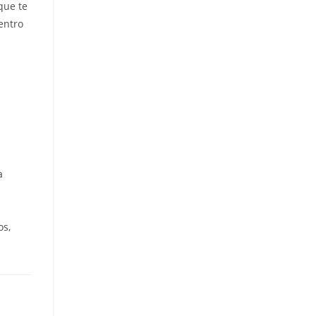
que te
entro
a
os,