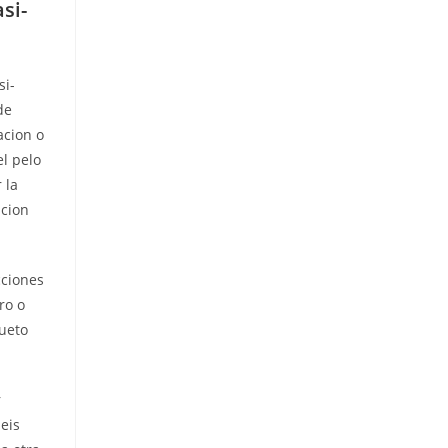
si­
si­
de
acion o
l pelo
 la
acion
cciones
ro o
dueto
r
eis