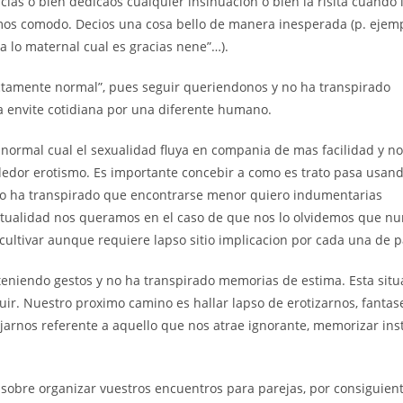
cias o bien dedicaos cualquier insinuacion o bien la risita cuando 
emos comodo. Decios una cosa bello de manera inesperada (p.
ejemp
a lo maternal cual es gracias nene”…).
ctamente normal”, pues seguir queriendonos y no ha transpirado
na envite cotidiana por una diferente humano.
 normal cual el sexualidad fluya en compania de mas facilidad y n
dor erotismo. Es importante concebir a como es trato pasa usan
y no ha transpirado que encontrarse menor quiero indumentarias
ctualidad nos queramos en el caso de que nos lo olvidemos que n
 cultivar aunque requiere lapso sitio implicacion por cada una de p
eniendo gestos y no ha transpirado memorias de estima. Esta situ
fluir. Nuestro proximo camino es hallar lapso de erotizarnos, fantas
fijarnos referente a aquello que nos atrae ignorante, memorizar ins
s sobre organizar vuestros encuentros para parejas, por consiguien