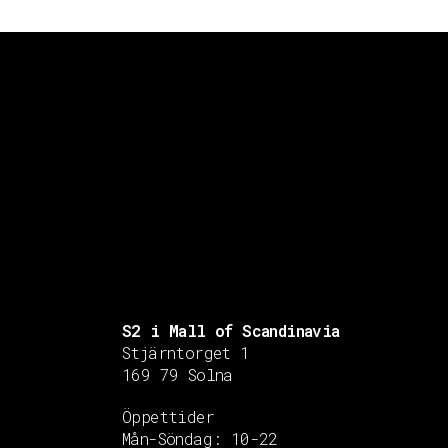
S2 i Mall of Scandinavia
Stjärntorget 1
169 79 Solna
Öppettider
Mån-Söndag:
10-22