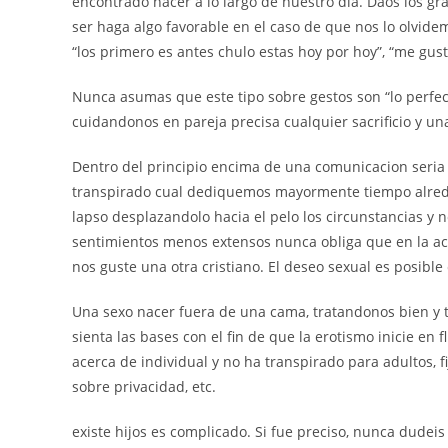
encontrado hacer a lo largo de nuestro dia. Daos los gra
ser haga algo favorable en el caso de que nos lo olvid
“los primero es antes chulo estas hoy por hoy”, “me gust
Nunca asumas que este tipo sobre gestos son “lo perfe
cuidandonos en pareja precisa cualquier sacrificio y u
Dentro del principio encima de una comunicacion seri­a
transpirado cual dediquemos mayormente tiempo alrede
lapso desplazandolo hacia el pelo los circunstancias 
sentimientos menos extensos nunca obliga que en la a
nos guste una otra cristiano. El deseo sexual es posible
Una sexo nacer fuera de una cama, tratandonos bien y t
sienta las bases con el fin de que la erotismo inicie en 
acerca de individual y no ha transpirado para adultos, 
sobre privacidad, etc.
existe hijos es complicado. Si fue preciso, nunca dudei