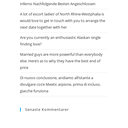
inferno Nachfolgende Besten Angeschlossen
A lot of escort ladies’ of North Rhine-Westphalia is
would love to get in touch with you to arrange the
next date together with her
Are you currently an enthusiastic Alaskan single
finding love?
Married guys are more powerful than everybody
else. Here’s as to why they have the best end of
price
Di nuovo conclusione, andiamo all’istante a
divulgare cos’e Meetic arpione, prima di incluso,
giacche funziona
Senaste Kommentarer