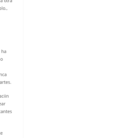
la otra
lo.,
o ha
do
unca
artes.
aciin
ear
tantes
te