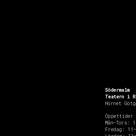
Södermalm
Teatern i R
Hörnet Götg
Öppettider
Mån–Tors: 1
Fredag: 11
Copyright © 2020 Grant Flooring- All Rights Reserved
Lördag: 11