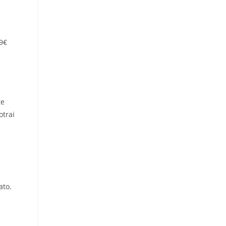
49€
te
otrai
ato.