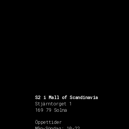
S2 i Mall of Scandinavia
Stjärntorget 1
169 79 Solna
Öppettider
Mån-Söndag:
10-22