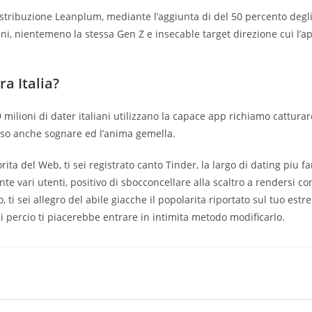
istribuzione Leanplum, mediante l’aggiunta di del 50 percento degl
ni, nientemeno la stessa Gen Z e insecable target direzione cui l’a
a Italia?
9 milioni di dater italiani utilizzano la capace app richiamo catturar
esso anche sognare ed l’anima gemella.
rita del Web, ti sei registrato canto Tinder, la largo di dating piu 
 vari utenti, positivo di sbocconcellare alla scaltro a rendersi co
i sei allegro del abile giacche il popolarita riportato sul tuo estr
di percio ti piacerebbe entrare in intimita metodo modificarlo.