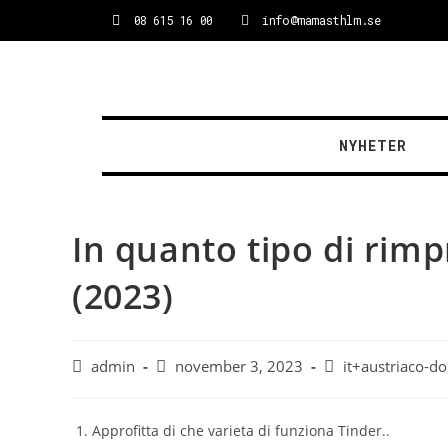
08 615 16 00
info@mamasthlm.se
NYHETER
In quanto tipo di rimp
(2023)
admin
november 3, 2023
it+austriaco-do
Approfitta di che varieta di funziona Tinder..