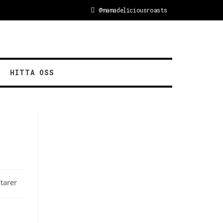
@mamadeliciousroasts
HITTA OSS
tarer