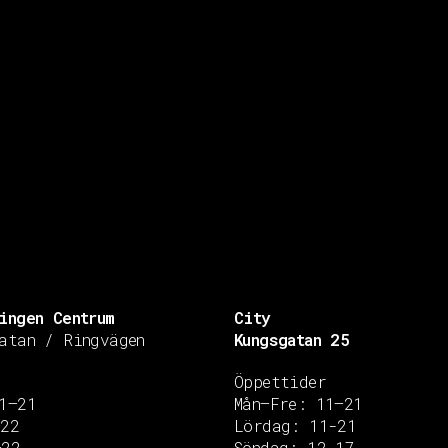
ingen Centrum
City
atan / Ringvägen
Kungsgatan 25
Öppettider
1–21
Mån–Fre: 11–21
–22
Lördag: 11-21
–22
Söndag: 12-17