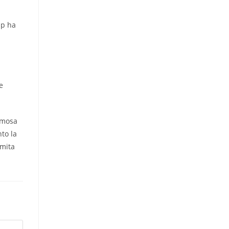
i
pp ha
e
famosa
nto la
emita