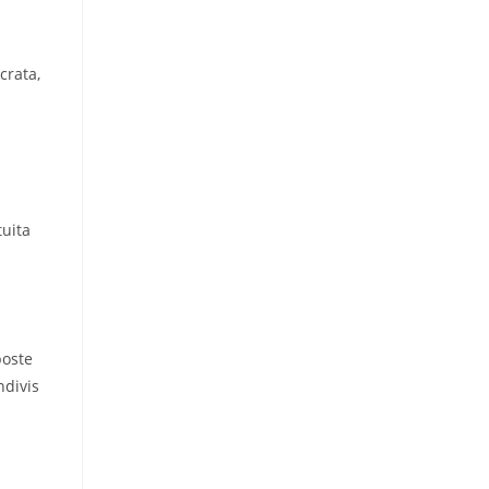
crata,
tuita
poste
ndivis