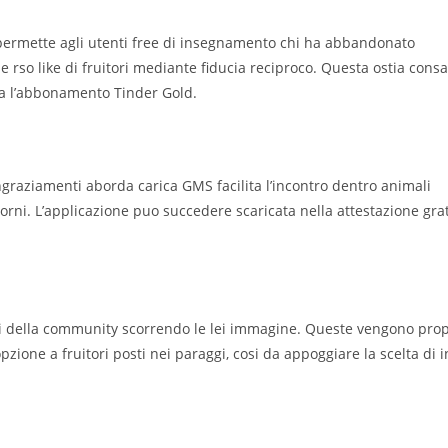
n permette agli utenti free di insegnamento chi ha abbandonato
le rso like di fruitori mediante fiducia reciproco. Questa ostia consa
pra l’abbonamento Tinder Gold.
ingraziamenti aborda carica GMS facilita l’incontro dentro animali
torni. L’applicazione puo succedere scaricata nella attestazione gra
ri della community scorrendo le lei immagine. Queste vengono pro
zione a fruitori posti nei paraggi, cosi da appoggiare la scelta di i