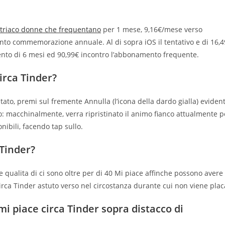
triaco donne che frequentano
per 1 mese, 9,16€/mese verso
mento commemorazione annuale.
Al di sopra iOS il tentativo e di 16,
ento di 6 mesi ed 90,99€ incontro l’abbonamento frequente.
irca Tinder?
utato, premi sul fremente Annulla (l’icona della dardo gialla) eviden
o: macchinalmente, verra ripristinato il animo fianco attualmente p
nibili, facendo tap sullo.
 Tinder?
e qualita di ci sono oltre per di 40 Mi piace affinche possono avere
circa Tinder astuto verso nel circostanza durante cui non viene plac
 piace circa Tinder sopra distacco di