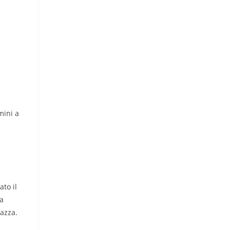
mini a
to il
ta
gazza.