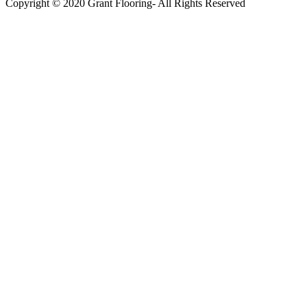
Copyright © 2020 Grant Flooring- All Rights Reserved
Södermalm
Teatern i Ringen Centrum
Hörnet Götgatan / Ringvägen
Öppettider
Mån–Tors: 11–21
Fredag: 11–22
Lördag: 11–22
Söndag: 11-20
TEL: 08 – 615 16 00
City
Kungsgatan 25
Öppettider
Mån–Fre: 11–21
Lördag: 11-21
Söndag: 12-17
TEL: 08 – 615 16 00
S2 i Mall of Scandinavia
Stjärntorget 1