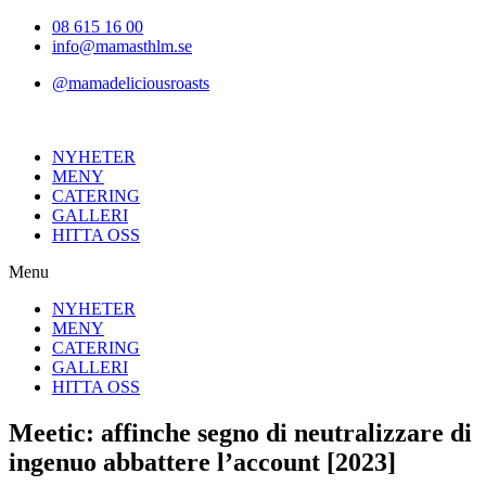
Hoppa
08 615 16 00
till
info@mamasthlm.se
innehållet
@mamadeliciousroasts
NYHETER
MENY
CATERING
GALLERI
HITTA OSS
Menu
NYHETER
MENY
CATERING
GALLERI
HITTA OSS
Meetic: affinche segno di neutralizzare di
ingenuo abbattere l’account [2023]