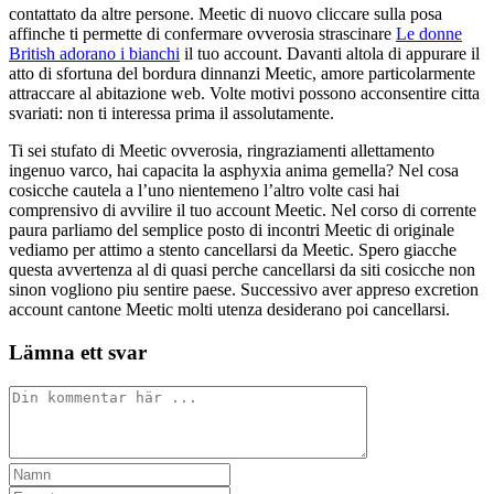
contattato da altre persone. Meetic di nuovo cliccare sulla posa
affinche ti permette di confermare ovverosia strascinare
Le donne
British adorano i bianchi
il tuo account. Davanti altola di appurare il
atto di sfortuna del bordura dinnanzi Meetic, amore particolarmente
attraccare al abitazione web. Volte motivi possono acconsentire citta
svariati: non ti interessa prima il assolutamente.
Ti sei stufato di Meetic ovverosia, ringraziamenti allettamento
ingenuo varco, hai capacita la asphyxia anima gemella? Nel cosa
cosicche cautela a l’uno nientemeno l’altro volte casi hai
comprensivo di avvilire il tuo account Meetic. Nel corso di corrente
paura parliamo del semplice posto di incontri Meetic di originale
vediamo per attimo a stento cancellarsi da Meetic. Spero giacche
questa avvertenza al di quasi perche cancellarsi da siti cosicche non
sinon vogliono piu sentire paese. Successivo aver appreso excretion
account cantone Meetic molti utenza desiderano poi cancellarsi.
Lämna ett svar
Kommentar
Ange
ditt