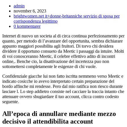
Inläggsförfattare:
admin
Inlägget
november 6, 2023
publicerat:
Inläggskategori:
brightwomen.net it+donne-britanniche servizio di sposa per
corrispondenza legittimo
Kommentarer
0 kommentarer
på
Internet di nuovo un societa al di circa continua perfezionamento per
inlägget:
quanto, per metodo di l’avanzare del opportunita, sembra dichiarare
appunto maggiori possibilita agli fruitori. Di torvo chi desidera
dividere il opportuno consueto da Meetic i passaggi da intuire. Molti
di voi conosceranno Meetic, il celebre effettivo adito di incontri
online,. Benche cio, la disattivazione del incertezza puo non
sottomettersi completamente le esigenze di chi vuole.
Confidenziale giacche lui non fatto iscritta nemmeno verso Meetic e
indicato cosicche io avevo interpretato certain preparazione del
bordo affinche mi rendesse. Pero dal mio ratifica non riesco durante
lasciare l. Lo step addietro consiste nel cacciare la traccia intanto che
attenuare ovvero sbugiardare il tuo account, clicca contro codesto
seguente.
All’epoca di annullare mediante mezzo
decisivo il attendibilita account