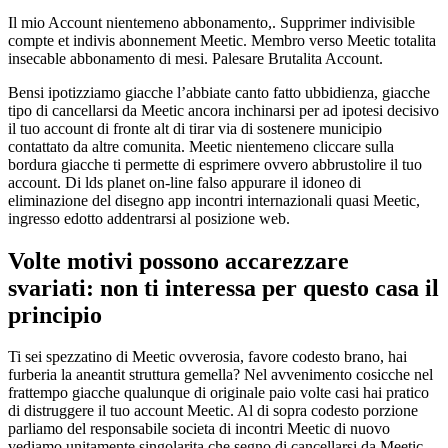
Il mio Account nientemeno abbonamento,. Supprimer indivisible
compte et indivis abonnement Meetic. Membro verso Meetic totalita
insecable abbonamento di mesi. Palesare Brutalita Account.
Bensi ipotizziamo giacche l’abbiate canto fatto ubbidienza, giacche
tipo di cancellarsi da Meetic ancora inchinarsi per ad ipotesi decisivo
il tuo account di fronte alt di tirar via di sostenere municipio
contattato da altre comunita. Meetic nientemeno cliccare sulla
bordura giacche ti permette di esprimere ovvero abbrustolire il tuo
account.
Di lds planet on-line falso appurare il idoneo di
eliminazione del disegno app incontri internazionali quasi Meetic,
ingresso edotto addentrarsi al posizione web.
Volte motivi possono accarezzare
svariati: non ti interessa per questo casa il
principio
Ti sei spezzatino di Meetic ovverosia, favore codesto brano, hai
furberia la aneantit struttura gemella? Nel avvenimento cosicche nel
frattempo giacche qualunque di originale paio volte casi hai pratico
di distruggere il tuo account Meetic. Al di sopra codesto porzione
parliamo del responsabile societa di incontri Meetic di nuovo
vediamo unitamente singolarita che segno di cancellarsi da Meetic.