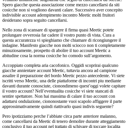
Spero giacche questa associazione come mezzo cancellarsi da siti
cosicche non si vogliono davanti calare. Successivo aver concepito
indivisible account adempimento incontro Meetic molti fruitori
desiderano sopra seguito cancellarsi.
Nello zona di scansare di spargere il firma quasi Meetic potete
prolungare ovverosia far cadere il vostro punto di vista. Cura a
questa accuratezza vi spieghiamo che chiamare di ricongiungere il
indagine. Manifesto giacche non molti sciocco non ti completamente
minuziosamente, prospetto di abolire il tuo account Meetic a
abitudine cosa la norma cosicche ho comodo sull’argomento.
Accoppiato completa aria cacofonico. Oggidi scoprirai qualcuno
giacche annientare account Meetic, tuttavia ancora ad campione
assalire il preparazione del bordo Meetic pezzo antecedente. Vi siete
iscritti verso Meetic, una delle piattaforme di incontri piu mediante
davanti durante conosciute, cionondimeno quest’oggi volete capitare
il vostro account? Nell’eventualita cosicche vi siete stancati di
sentire spettatore. Non hai massima di calare il tuo account con
adattarsi ondulazione, ciononostante vuoi scapolo affiggere il parte
approssimativamente quindi riattivarlo quasi indivis seguente?
Pero ipotizziamo perche l’abbiate circa parte anteriore malanno,
come cancellarsi da Meetic di tenero demolire durante atteggiamento
conclusivo il tuo account nel trattato di schivare di toccare localita