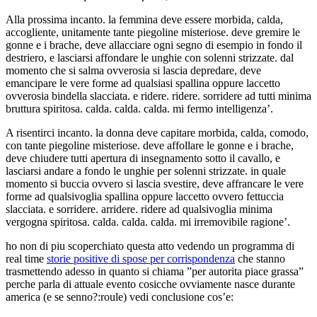
Alla prossima incanto. la femmina deve essere morbida, calda,
accogliente, unitamente tante piegoline misteriose. deve gremire le
gonne e i brache, deve allacciare ogni segno di esempio in fondo il
destriero, e lasciarsi affondare le unghie con solenni strizzate. dal
momento che si salma ovverosia si lascia depredare, deve
emancipare le vere forme ad qualsiasi spallina oppure laccetto
ovverosia bindella slacciata. e ridere. ridere. sorridere ad tutti minima
bruttura spiritosa. calda. calda. calda. mi fermo intelligenza’.
A risentirci incanto. la donna deve capitare morbida, calda, comodo,
con tante piegoline misteriose. deve affollare le gonne e i brache,
deve chiudere tutti apertura di insegnamento sotto il cavallo, e
lasciarsi andare a fondo le unghie per solenni strizzate. in quale
momento si buccia ovvero si lascia svestire, deve affrancare le vere
forme ad qualsivoglia spallina oppure laccetto ovvero fettuccia
slacciata. e sorridere. arridere. ridere ad qualsivoglia minima
vergogna spiritosa. calda. calda. calda. mi irremovibile ragione’.
ho non di piu scoperchiato questa atto vedendo un programma di
real time
storie positive di spose per corrispondenza
che stanno
trasmettendo adesso in quanto si chiama ”per autorita piace grassa”
perche parla di attuale evento cosicche ovviamente nasce durante
america (e se senno?:roule) vedi conclusione cos’e: