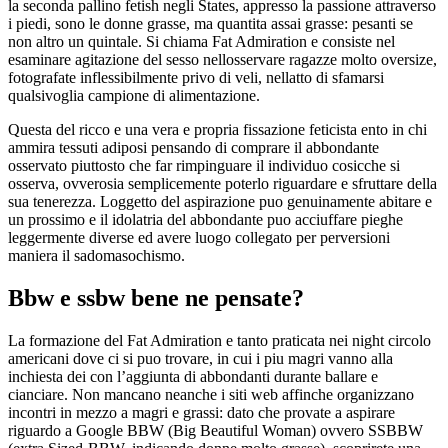
la seconda pallino fetish negli States, appresso la passione attraverso
i piedi, sono le donne grasse, ma quantita assai grasse: pesanti se
non altro un quintale. Si chiama Fat Admiration e consiste nel
esaminare agitazione del sesso nellosservare ragazze molto oversize,
fotografate inflessibilmente privo di veli, nellatto di sfamarsi
qualsivoglia campione di alimentazione.
Questa del ricco e una vera e propria fissazione feticista ento in chi
ammira tessuti adiposi pensando di comprare il abbondante
osservato piuttosto che far rimpinguare il individuo cosicche si
osserva, ovverosia semplicemente poterlo riguardare e sfruttare della
sua tenerezza. Loggetto del aspirazione puo genuinamente abitare e
un prossimo e il idolatria del abbondante puo acciuffare pieghe
leggermente diverse ed avere luogo collegato per perversioni
maniera il sadomasochismo.
Bbw e ssbw bene ne pensate?
La formazione del Fat Admiration e tanto praticata nei night circolo
americani dove ci si puo trovare, in cui i piu magri vanno alla
inchiesta dei con l’aggiunta di abbondanti durante ballare e
cianciare. Non mancano neanche i siti web affinche organizzano
incontri in mezzo a magri e grassi: dato che provate a aspirare
riguardo a Google BBW (Big Beautiful Woman) ovvero SSBBW