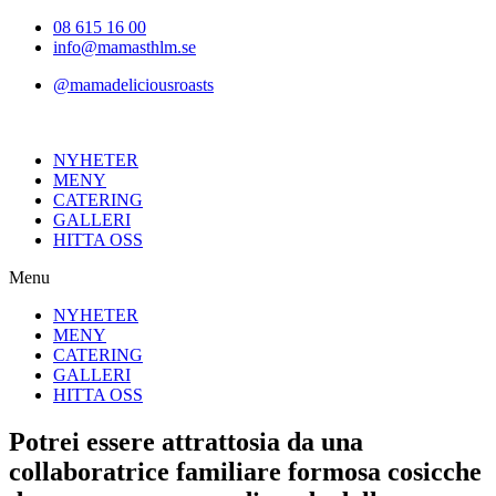
Hoppa
08 615 16 00
till
info@mamasthlm.se
innehållet
@mamadeliciousroasts
NYHETER
MENY
CATERING
GALLERI
HITTA OSS
Menu
NYHETER
MENY
CATERING
GALLERI
HITTA OSS
Potrei essere attrattosia da una
collaboratrice familiare formosa cosicche