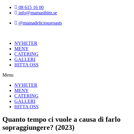
Hoppa
08 615 16 00
till
info@mamasthlm.se
innehållet
@mamadeliciousroasts
NYHETER
MENY
CATERING
GALLERI
HITTA OSS
Menu
NYHETER
MENY
CATERING
GALLERI
HITTA OSS
Quanto tempo ci vuole a causa di farlo
sopraggiungere? (2023)