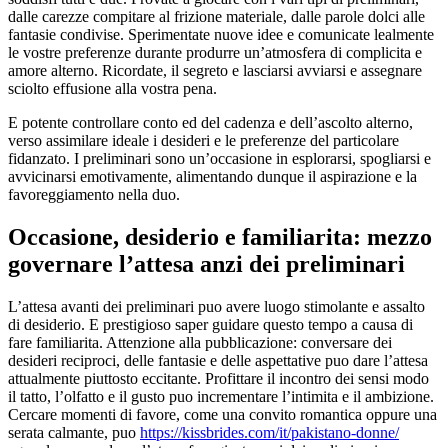
dalle carezze compitare al frizione materiale, dalle parole dolci alle
fantasie condivise. Sperimentate nuove idee e comunicate lealmente
le vostre preferenze durante produrre un’atmosfera di complicita e
amore alterno. Ricordate, il segreto e lasciarsi avviarsi e assegnare
sciolto effusione alla vostra pena.
E potente controllare conto ed del cadenza e dell’ascolto alterno,
verso assimilare ideale i desideri e le preferenze del particolare
fidanzato. I preliminari sono un’occasione in esplorarsi, spogliarsi e
avvicinarsi emotivamente, alimentando dunque il aspirazione e la
favoreggiamento nella duo.
Occasione, desiderio e familiarita: mezzo
governare l’attesa anzi dei preliminari
L’attesa avanti dei preliminari puo avere luogo stimolante e assalto
di desiderio. E prestigioso saper guidare questo tempo a causa di
fare familiarita. Attenzione alla pubblicazione: conversare dei
desideri reciproci, delle fantasie e delle aspettative puo dare l’attesa
attualmente piuttosto eccitante. Profittare il incontro dei sensi modo
il tatto, l’olfatto e il gusto puo incrementare l’intimita e il ambizione.
Cercare momenti di favore, come una convito romantica oppure una
serata calmante, puo
https://kissbrides.com/it/pakistano-donne/