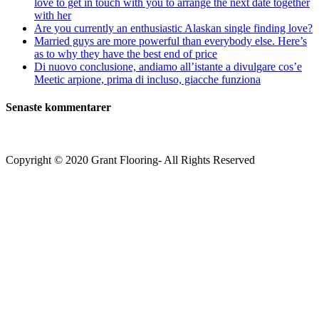
love to get in touch with you to arrange the next date together
with her
Are you currently an enthusiastic Alaskan single finding love?
Married guys are more powerful than everybody else. Here’s
as to why they have the best end of price
Di nuovo conclusione, andiamo all’istante a divulgare cos’e
Meetic arpione, prima di incluso, giacche funziona
Senaste kommentarer
Copyright © 2020 Grant Flooring- All Rights Reserved
Södermalm
Teatern i Ringen Centrum
Hörnet Götgatan / Ringvägen
Öppettider
Mån–Tors: 11–21
Fredag: 11–22
Lördag: 11–22
Söndag: 11-20
TEL: 08 – 615 16 00