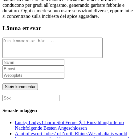
conducono per gradi all’orgasmo, generando garbare febbrile e
duraturo. Ogni cameriera puo usare sensazioni diverse, eppure tutte
si concentrano sulla inchiesta del apice aggradare.
Lämna ett svar
Kommentar
Ange
ditt
Ange
namn
din
Ange
eller
e-
URL
användarnamn
postadress
till
för
för
din
att
att
webbplats
Sök
kommentera
kommentera
(valfritt)
efter:
Senaste inläggen
Lucky Ladys Charm Slot Ferner $ 1 Einzahlung inferno
Nachfolgende Besten Angeschlossen
A lot of escort ladies’ of North Rhine-Westphalia is would