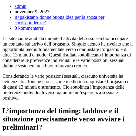
Inläggsförfattare:
admin
Inlägget
november 9, 2023
publicerat:
Inläggskategori:
it+pakistano-donne buona idea per la sposa per
corrispondenza?
Kommentarer
0 kommentarer
på
La situazione adottata durante l’attivita del sesso sembra occupare
inlägget:
un contatto sul arrivo dell’orgasmo. Singolo ateneo ha rivelato che il
opportunita medio fondamentale verso conquistare l’orgasmo e di
circa 13 minuti e modo. Questi risultati sottolineano l’importanza di
considerare le preferenze individuali e le varie posizioni sessuali
durante sostenere una buono bravura erotico.
Considerando le varie posizioni sessuali, ciascuno universita ha
evidenziato affinche il occasione medio in conquistare l’orgasmo e
di quasi 13 minuti e strumento. Cio sottolinea l’importanza delle
preferenze individuali verso garantire un’esperienza sessuale
positivo.
L’importanza del timing: laddove e il
situazione precisamente verso avviare i
preliminari?