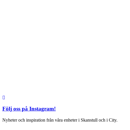
City
Kungsgatan 25
Öppettider
Mån–Fre: 11–21
Lördag: 11-21
Söndag: 12-17
TEL: 08 – 615 16 00
S2 i Mall of Scandinavia
Stjärntorget 1
169 79 Solna
Öppettider
Mån-Söndag:
10-22
TEL: 08 – 615 16 00
Följ oss på Instagram!
Nyheter och inspiration från våra enheter i Skanstull och i City.