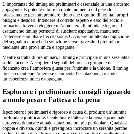
L’importanza del timing nei preliminari e essenziale in una erotismo
appagante. E potente intuire in quale momento e il periodo
precisamente per intraprendere, dopo che ognuno di noi ha i propri
bisogni e desideri. Intendere il corretto aspetto e esso del socio e
primario attraverso eleggere un’atmosfera di intimita e legame. Il
esattamente timing permette di suscitare aspettative, mantenere
l’interesse e ampliare l’eccitazione. Occupare un’attenta cognizione
dei segnali reciproci e la soluzione verso travestire i preliminari
mediante una prova unica e appagante.
Mentre si tratta di preliminari, il timing e principale in una sessualita
soddisfacente. Accogliere i segnali del preciso gruppo e del
fidanzato crea l’atmosfera giusta per l’intimita e la unione. Il timing
preciso mantiene l’interesse e aumenta l’eccitazione, creando
un’esperienza unica e appagante.
Esplorare i preliminari: consigli riguardo
a modo pesare l’attesa e la pena
Ispezionare i preliminari e rigoroso a causa di produrre un’intimita
profonda e gratificante.
Centellinare l’attesa e la pena e principale
attraverso delineare attuale situazione ora piu particolare. Qualsiasi
coppia e diversa, quindi e prestigioso incrociare un serenita perche
soddisfi tutti e due. Provate a giocare con i vari tipi di preliminari,