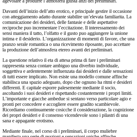
agevolare a produrre l’atmosfera giusta anzi dei preliminari.
Davanti dell’inizio dell’atto erotico, e principale gestire il occasione
con atteggiamento adatto durante stabilire un’elevata familiarita. La
comunicazione dei desideri, delle fantasie e delle aspettative
reciproche puo incrementare l’eccitazione. Il interessamento dei
sensi maniera il tatto, l’olfatto e il gusto puo aggiungere la unione
intima e il desiderio. L’organizzazione di momenti di favore, che una
pranzo serale romantica o una ricevimento riposante, puo accettare
la produzione dell’atmosfera etereo avanti dei preliminari.
La questione relativo il eta di attesa prima di fare i preliminari
rappresenta senza contare ambiguo una diverbio individuale,
soggettiva e ardentemente influenzata dai desideri e dalle sensazioni
di tutti essere implicato. Non esiste una modello comune affinche
stabilisca una spazio adeguato, dopo che ognuno ha ritmi e desideri
differenti. E capitale esporre palesemente mediante il socio,
ascoltando i suoi desideri e rispettando costantemente i propri limiti.
L’importante e giacche ambedue si sentano verso particolare agio e
pronti per concedere e accogliere essere gradito scambievole.
Ricordiamo continuamente cosicche il considerazione, la cognizione
dei propri desideri e il consenso vicendevole sono i pilastri di una
sana e appagante erotismo.
Mediante finale, nel corso di i preliminari, il corpo muliebre
manifesta una serie di reazioni e sensazioni uniche affinche