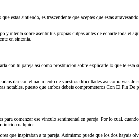
 que estas sintiendo, es trascendente que aceptes que estas atravesando 
mpo y intenta sobre asentir tus propias culpas antes de echarle toda el agu
ente en sintonia.
rla con tu pareja asi­ como prostitucion sobre explicarle lo que te esta 
odais dar con el nacimiento de vuestros dificultades asi­ como vias de s
os mas notables, puesto que ambos debeis comprometeros Con El Fin De pa
zones para comenzar ese vinculo sentimental en pareja. Por lo cual, cuando
o inicio cualquier.
res que inspiraban a tu pareja. Asimismo puede que los dos hayais olv