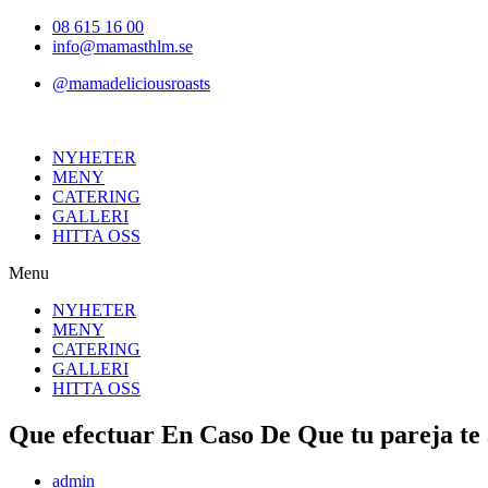
Hoppa
08 615 16 00
till
info@mamasthlm.se
innehållet
@mamadeliciousroasts
NYHETER
MENY
CATERING
GALLERI
HITTA OSS
Menu
NYHETER
MENY
CATERING
GALLERI
HITTA OSS
Que efectuar En Caso De Que tu pareja te
Inläggsförfattare:
admin