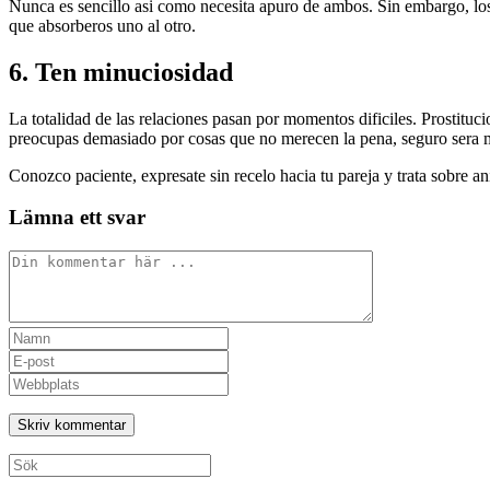
Nunca es sencillo asi­ como necesita apuro de ambos. Sin embargo, los 
que absorberos uno al otro.
6. Ten minuciosidad
La totalidad de las relaciones pasan por momentos dificiles. Prostituc
preocupas demasiado por cosas que no merecen la pena, seguro sera m
Conozco paciente, expresate sin recelo hacia tu pareja y trata sobre an
Lämna ett svar
Kommentar
Ange
ditt
Ange
namn
din
Ange
eller
e-
URL
användarnamn
postadress
till
för
för
din
att
att
webbplats
Sök
kommentera
kommentera
(valfritt)
efter: