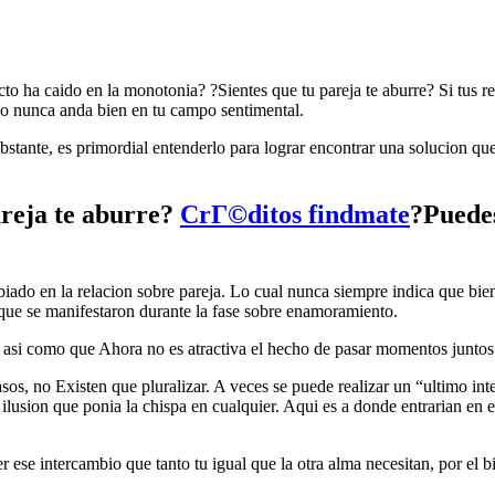
to ha caido en la monotonia? ?Sientes que tu pareja te aburre? Si tus r
algo nunca anda bien en tu campo sentimental.
bstante, es primordial entenderlo para lograr encontrar una solucion qu
reja te aburre?
CrГ©ditos findmate
?Puedes
biado en la relacion sobre pareja. Lo cual nunca siempre indica que bie
s que se manifestaron durante la fase sobre enamoramiento.
 asi­ como que Ahora no es atractiva el hecho de pasar momentos juntos
os, no Existen que pluralizar. A veces se puede realizar un “ultimo in
 ilusion que ponia la chispa en cualquier. Aqui es a donde entrarian en e
ese intercambio que tanto tu igual que la otra alma necesitan, por el 