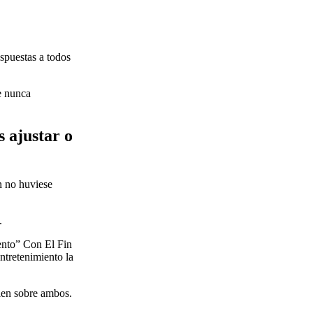
espuestas a todos
e nunca
 ajustar o
n no huviese
.
tento” Con El Fin
ntretenimiento la
bien sobre ambos.