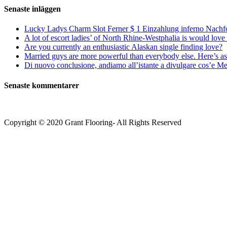
Senaste inläggen
Lucky Ladys Charm Slot Ferner $ 1 Einzahlung inferno Nachf
A lot of escort ladies’ of North Rhine-Westphalia is would love 
Are you currently an enthusiastic Alaskan single finding love?
Married guys are more powerful than everybody else. Here’s as 
Di nuovo conclusione, andiamo all’istante a divulgare cos’e Mee
Senaste kommentarer
Copyright © 2020 Grant Flooring- All Rights Reserved
Södermalm
Teatern i Ringen Centrum
Hörnet Götgatan / Ringvägen
Öppettider
Mån–Tors: 11–21
Fredag: 11–22
Lördag: 11–22
Söndag: 11-20