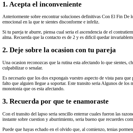
1. Acepta el inconveniente
Anteriormente sobre encontrar soluciones definitivas Con El Fin De lo
emocional en la que te sientes disconforme e infeliz.
Si tu pareja te aburre, piensa cual seri­a el ascendencia de el contratie
alma. Recuerda que la contacto es de 2 y es dificil quedar invariablem
2. Deje sobre la ocasion con tu pareja
Una ocasion reconozcas que la rutina esta afectando lo que sientes, cha
culpabilizar o senalar.
Es necesario que los dos expongais vuestro aspecto de vista para que p
falto que alguien llegue a soportar. Este transito seri­a Algunos de l
monotonia que os esta afectando.
3. Recuerda por que te enamoraste
Con el transito del lapso seri­a sencillo enterrar cuales fueron las ra
instante sobre cuestion y aburrimiento, seri­a bueno que recuerdes com
Puede que hayas echado en el olvido que, al comienzo, tenias pormeno