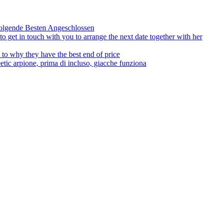
olgende Besten Angeschlossen
to get in touch with you to arrange the next date together with her
to why they have the best end of price
tic arpione, prima di incluso, giacche funziona