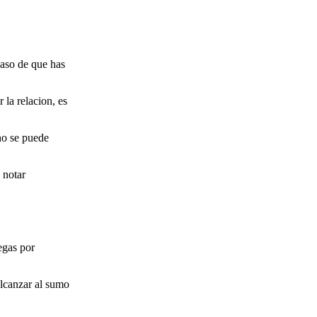
caso de que has
 la relacion, es
ano se puede
 notar
egas por
alcanzar al sumo