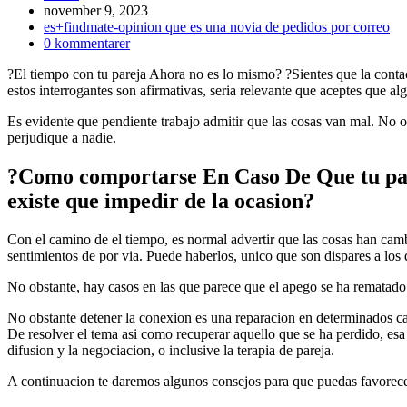
Inlägget
november 9, 2023
publicerat:
Inläggskategori:
es+findmate-opinion que es una novia de pedidos por correo
Kommentarer
0 kommentarer
på
?El tiempo con tu pareja Ahora no es lo mismo? ?Sientes que la contac
inlägget:
estos interrogantes son afirmativas, seri­a relevante que aceptes que 
Es evidente que pendiente trabajo admitir que las cosas van mal. No o
perjudique a nadie.
?Como comportarse En Caso De Que tu pa
existe que impedir de la ocasion?
Con el camino de el tiempo, es normal advertir que las cosas han cam
sentimientos de por vi­a. Puede haberlos, unico que son dispares a lo
No obstante, hay casos en las que parece que el apego se ha rematado
No obstante detener la conexion es una reparacion en determinados cas
De resolver el tema asi­ como recuperar aquello que se ha perdido, esa
difusion y la negociacion, o inclusive la terapia de pareja.
A continuacion te daremos algunos consejos para que puedas favorecer 