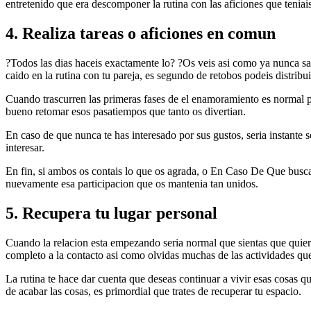
entretenido que era descomponer la rutina con las aficiones que teniai
4. Realiza tareas o aficiones en comun
?Todos las dias haceis exactamente lo? ?Os veis asi­ como ya nunca sab
caido en la rutina con tu pareja, es segundo de retobos podeis distribu
Cuando trascurren las primeras fases de el enamoramiento es normal per
bueno retomar esos pasatiempos que tanto os divertian.
En caso de que nunca te has interesado por sus gustos, seri­a instante
interesar.
En fin, si ambos os contais lo que os agrada, o En Caso De Que busca
nuevamente esa participacion que os mantenia tan unidos.
5. Recupera tu lugar personal
Cuando la relacion esta empezando seri­a normal que sientas que quiere
completo a la contacto asi­ como olvidas muchas de las actividades que
La rutina te hace dar cuenta que deseas continuar a vivir esas cosas 
de acabar las cosas, es primordial que trates de recuperar tu espacio.