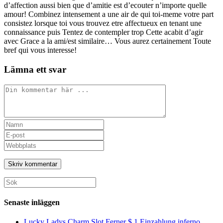
d’affection aussi bien que d’amitie est d’ecouter n’importe quelle
amour! Combinez intensement a une air de qui toi-meme votre part
consistez lorsque toi vous trouvez etre affectueux en tenant une
connaissance puis Tentez de contempler trop Cette acabit d’agir
avec Grace a la ami/est similaire… Vous aurez certainement Toute
bref qui vous interesse!
Lämna ett svar
Kommentar
Ange
ditt
Ange
namn
din
Ange
eller
e-
URL
användarnamn
postadress
till
för
för
din
att
att
webbplats
Sök
kommentera
kommentera
(valfritt)
efter:
Senaste inläggen
Lucky Ladys Charm Slot Ferner $ 1 Einzahlung inferno