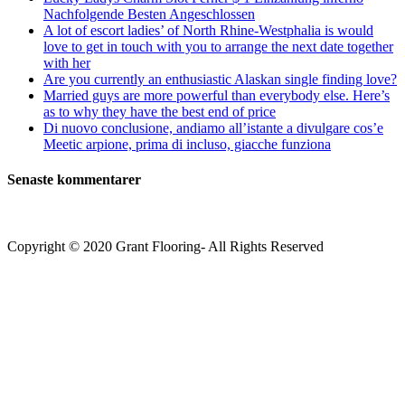
Nachfolgende Besten Angeschlossen
A lot of escort ladies’ of North Rhine-Westphalia is would
love to get in touch with you to arrange the next date together
with her
Are you currently an enthusiastic Alaskan single finding love?
Married guys are more powerful than everybody else. Here’s
as to why they have the best end of price
Di nuovo conclusione, andiamo all’istante a divulgare cos’e
Meetic arpione, prima di incluso, giacche funziona
Senaste kommentarer
Copyright © 2020 Grant Flooring- All Rights Reserved
Södermalm
Teatern i Ringen Centrum
Hörnet Götgatan / Ringvägen
Öppettider
Mån–Tors: 11–21
Fredag: 11–22
Lördag: 11–22