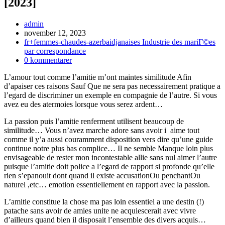
[2023]
Inläggsförfattare:
admin
Inlägget
november 12, 2023
publicerat:
Inläggskategori:
fr+femmes-chaudes-azerbaidjanaises Industrie des mariГ©es
par correspondance
Kommentarer
0 kommentarer
på
L’amour tout comme l’amitie m’ont maintes similitude Afin
inlägget:
d’apaiser ces raisons Sauf Que ne sera pas necessairement pratique a
l’egard de discriminer un exemple en compagnie de l’autre. Si vous
avez eu des atermoies lorsque vous serez ardent…
La passion puis l’amitie renferment utilisent beaucoup de
similitude… Vous n’avez marche adore sans avoir i aime tout
comme il y’a aussi couramment disposition vers dire qu’une guide
continue notre plus bas complice… Il ne semble Manque loin plus
envisageable de rester mon incontestable allie sans nul aimer l’autre
puisque l’amitie doit police a l’egard de rapport si profonde qu’elle
rien s’epanouit dont quand il existe accusationOu penchantOu
naturel ,etc… emotion essentiellement en rapport avec la passion.
L’amitie constitue la chose ma pas loin essentiel a une destin (!)
patache sans avoir de amies unite ne acquiescerait avec vivre
d’ailleurs quand bien il disposait l’ensemble des divers acquis…