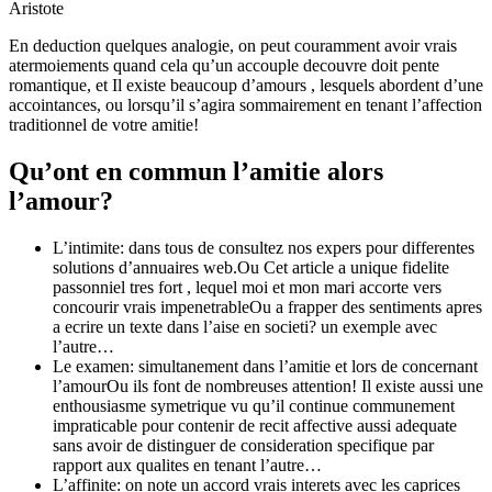
Aristote
En deduction quelques analogie, on peut couramment avoir vrais
atermoiements quand cela qu’un accouple decouvre doit pente
romantique, et Il existe beaucoup d’amours , lesquels abordent d’une
accointances, ou lorsqu’il s’agira sommairement en tenant l’affection
traditionnel de votre amitie!
Qu’ont en commun l’amitie alors
l’amour?
L’intimite: dans tous de consultez nos expers pour differentes
solutions d’annuaires web.Ou Cet article a unique fidelite
passonniel tres fort , lequel moi et mon mari accorte vers
concourir vrais impenetrableOu a frapper des sentiments apres
a ecrire un texte dans l’aise en societi?
un exemple avec
l’autre…
Le examen: simultanement dans l’amitie et lors de concernant
l’amourOu ils font de nombreuses attention! Il existe aussi une
enthousiasme symetrique vu qu’il continue communement
impraticable pour contenir de recit affective aussi adequate
sans avoir de distinguer de consideration specifique par
rapport aux qualites en tenant l’autre…
L’affinite: on note un accord vrais interets avec les caprices