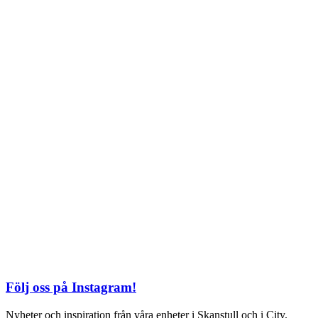
Söndag: 11-20
TEL: 08 – 615 16 00
City
Kungsgatan 25
Öppettider
Mån–Fre: 11–21
Lördag: 11-21
Söndag: 12-17
TEL: 08 – 615 16 00
S2 i Mall of Scandinavia
Stjärntorget 1
169 79 Solna
Öppettider
Mån-Söndag:
10-22
TEL: 08 – 615 16 00
Följ oss på Instagram!
Nyheter och inspiration från våra enheter i Skanstull och i City.