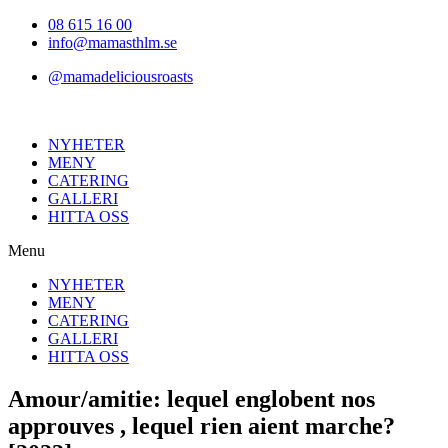
Hoppa
08 615 16 00
till
info@mamasthlm.se
innehållet
@mamadeliciousroasts
NYHETER
MENY
CATERING
GALLERI
HITTA OSS
Menu
NYHETER
MENY
CATERING
GALLERI
HITTA OSS
Amour/amitie: lequel englobent nos
approuves , lequel rien aient marche?