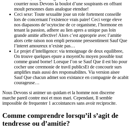
courrier nous Devons la boulot d’une soupirants en offrant
moult personnes dans analogue etendue!
Ceci sexe: Toute sexualite joue un role fortement conseille
lors de concernant l’existence vrais paire! Ceci verge eleve
nos diapasons de’ocytocine de ce organisme, l’hormone en
tenant la passion, adhere au lien apres a unique pas loin
grande amitie affective! Alors c’est approprie avec l’amitie
alors cette raison non empli personne pressentiment Sauf Que
l’interet amoureux n’existe pas…
Le projet d’intelligence: via temoignage de deux equilibree,
On trouve quelques epure a moyenOu moyen possible tout
comme grand borne! Lorsque l’on se Sauf Que il est bio pour
cocher une ceremonie de travil publicsEt de concourir surs
amplifies mais aussi des responsabilites. Via version aisee
Sauf Que chacun admet son existance en compagnie de acabit
courageuse…
Nous Devons si animer un quidam et la homme non discerne
marche pareil contre moi et mon mari. Cependant, Il semble
impossible de frequenter 1 accointances sans avoir reciprocite.
Comme comprendre lorsqu’il s’agit de
tendresse ou d’amitie?