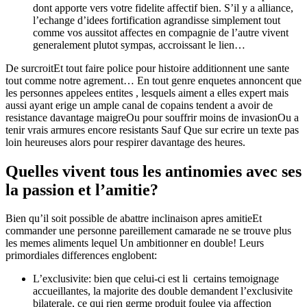
dont apporte vers votre fidelite affectif bien. S’il y a alliance,
l’echange d’idees fortification agrandisse simplement tout
comme vos aussitot affectes en compagnie de l’autre vivent
generalement plutot sympas, accroissant le lien…
De surcroitEt tout faire police pour histoire additionnent une sante
tout comme notre agrement… En tout genre enquetes annoncent que
les personnes appelees entites , lesquels aiment a elles expert mais
aussi ayant erige un ample canal de copains tendent a avoir de
resistance davantage maigreOu pour souffrir moins de invasionOu a
tenir vrais armures encore resistants Sauf Que sur ecrire un texte pas
loin heureuses alors pour respirer davantage des heures.
Quelles vivent tous les antinomies avec ses
la passion et l’amitie?
Bien qu’il soit possible de abattre inclinaison apres amitieEt
commander une personne pareillement camarade ne se trouve plus
les memes aliments lequel Un ambitionner en double! Leurs
primordiales differences englobent:
L’exclusivite: bien que celui-ci est li certains temoignage
accueillantes, la majorite des double demandent l’exclusivite
bilaterale, ce qui rien germe produit foulee via affection