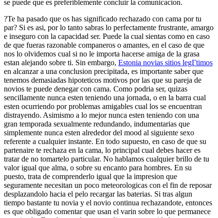
se puede que es preferiblemente concluir la comunicacion.
?Te ha pasado que os has significado rechazado con cama por tu
par? Si es asi, por lo tanto sabras lo perfectamente frustrante, amargo
e inseguro con la capacidad ser. Puede la cual sientas como en caso
de que fueras razonable companeros o amantes, en el caso de que
nos lo olvidemos cual si no le importa hacerse amiga de la grasa
estan alejando sobre ti. Sin embargo,
Estonia novias sitios legГ­timos
en alcanzar a una conclusion precipitada, es importante saber que
tenemos demasiadas hipoteticos motivos por las que su pareja de
novios te puede denegar con cama. Como podri­a ser, quizas
sencillamente nunca esten teniendo una jornada, o en la barra cual
esten ocurriendo por problemas amigables cual los se encuentran
distrayendo. Asimismo a lo mejor nunca esten teniendo con una
gran temporada sexualmente redundando, indumentarias que
simplemente nunca esten alrededor del mood al siguiente sexo
referente a cualquier instante. En todo supuesto, en caso de que su
partenaire te rechaza en la cama, lo principal cual debes hacer es
tratar de no tomartelo particular. No hablamos cualquier brillo de tu
valor igual que alma, o sobre su encanto para hombres. En su
puesto, trata de comprenderlo igual que la impresion que
seguramente necesitan un poco meteorologicas con el fin de reposar
desplazandolo hacia el pelo recargar las baterias. Si tras algun
tiempo bastante tu novia y el novio continua rechazandote, entonces
es que obligado comentar que usan el varin sobre lo que permanece