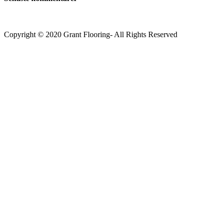
Copyright © 2020 Grant Flooring- All Rights Reserved
Södermalm
Teatern i Ringen Centrum
Hörnet Götgatan / Ringvägen
Öppettider
Mån–Tors: 11–21
Fredag: 11–22
Lördag: 11–22
Söndag: 11-20
TEL: 08 – 615 16 00
City
Kungsgatan 25
Öppettider
Mån–Fre: 11–21
Lördag: 11-21
Söndag: 12-17