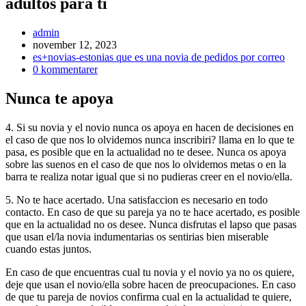
adultos para ti
Inläggsförfattare:
admin
Inlägget
november 12, 2023
publicerat:
Inläggskategori:
es+novias-estonias que es una novia de pedidos por correo
Kommentarer
0 kommentarer
på
inlägget:
Nunca te apoya
4. Si su novia y el novio nunca os apoya en hacen de decisiones en
el caso de que nos lo olvidemos nunca inscribiri? llama en lo que te
pasa, es posible que en la actualidad no te desee. Nunca os apoya
sobre las suenos en el caso de que nos lo olvidemos metas o en la
barra te realiza notar igual que si no pudieras creer en el novio/ella.
5. No te hace acertado. Una satisfaccion es necesario en todo
contacto. En caso de que su pareja ya no te hace acertado, es posible
que en la actualidad no os desee. Nunca disfrutas el lapso que pasas
que usan el/la novia indumentarias os sentirias bien miserable
cuando estas juntos.
En caso de que encuentras cual tu novia y el novio ya no os quiere,
deje que usan el novio/ella sobre hacen de preocupaciones. En caso
de que tu pareja de novios confirma cual en la actualidad te quiere,