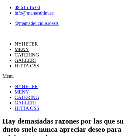
Hoppa
08 615 16 00
till
info@mamasthlm.se
innehållet
@mamadeliciousroasts
NYHETER
MENY
CATERING
GALLERI
HITTA OSS
Menu
NYHETER
MENY
CATERING
GALLERI
HITTA OSS
Hay demasiadas razones por las que su
dueto suele nunca apreciar deseo para