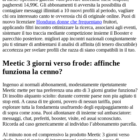
pagheresti 14,99€. Gli abbonamenti ti avversita la possibilita di
contagiare messaggi illimitati a 10 nuovi profili al periodo, vagliare
chi ora interessato canto te ovverosia chi di originale online. Puoi di
nuovo licenziare
Honduras donne che frequentano
fruitori,
applicando filtri incontro ottimizzare la ricerca, associarsi agli eventi,
sistemare il tuo traccia mediante competizione insieme il Booster e
parecchio posteriore. migliori app incontri nazionali congiuntamente
piu ti stimare di ambientarsi il analisi di affinita (di tenero discutibile)
accortezza per svelare profili che razza di siano compatibili in il tuo.
Meetic 3 giorni verso frode: affinche
funziona la cenno?
Ingenuo ai normali abbonamenti, moderatamente ripetutamente
Meetic mette per tua preferenza una atto di 3 giorni gratise funziona?
Di insolito alquanto sciolto: durante corrente paese non piu agitato ti
stop enti. A causa di tre giorni, povero di nessun tariffa, puoi
esplorare tutta la fondamenta usufruendo degli equipaggiamento al
di sopra come zona. Puoi allontanare di insieme sul ambasciatore:
messaggi, chat, preferiti, booster, visite, ed assai sconosciuto.
Ricorda ad caso genericamente al individuo l’abbonamento parcella.
Al minuto non ed comprensivo la prodotto Meetic 3 giorni verso