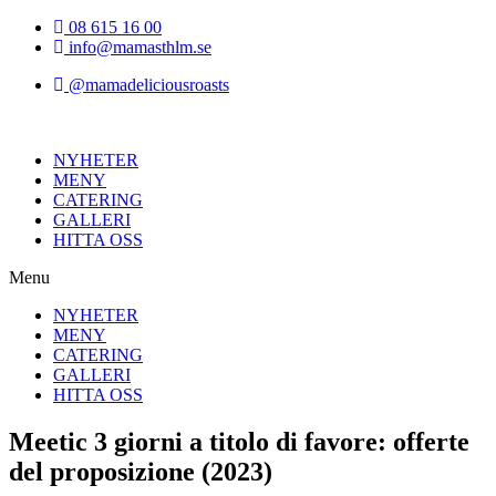
Hoppa
08 615 16 00
till
info@mamasthlm.se
innehållet
@mamadeliciousroasts
NYHETER
MENY
CATERING
GALLERI
HITTA OSS
Menu
NYHETER
MENY
CATERING
GALLERI
HITTA OSS
Meetic 3 giorni a titolo di favore: offerte
del proposizione (2023)