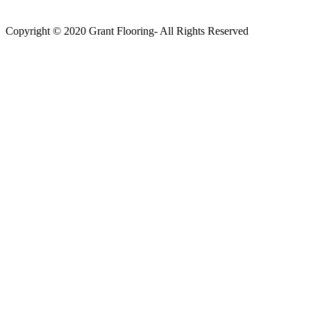
Copyright © 2020 Grant Flooring- All Rights Reserved
Södermalm
Teatern i Ringen Centrum
Hörnet Götgatan / Ringvägen
Öppettider
Mån–Tors: 11–21
Fredag: 11–22
Lördag: 11–22
Söndag: 11-20
TEL: 08 – 615 16 00
City
Kungsgatan 25
Öppettider
Mån–Fre: 11–21
Lördag: 11-21
Söndag: 12-17
TEL: 08 – 615 16 00