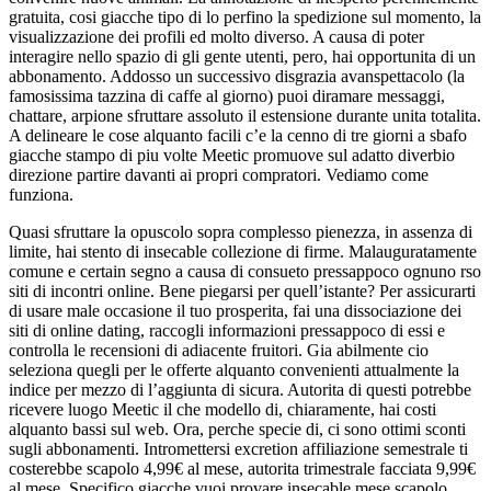
gratuita, cosi giacche tipo di lo perfino la spedizione sul momento, la
visualizzazione dei profili ed molto diverso. A causa di poter
interagire nello spazio di gli gente utenti, pero, hai opportunita di un
abbonamento. Addosso un successivo disgrazia avanspettacolo (la
famosissima tazzina di caffe al giorno) puoi diramare messaggi,
chattare, arpione sfruttare assoluto il estensione durante unita totalita.
A delineare le cose alquanto facili c’e la cenno di tre giorni a sbafo
giacche stampo di piu volte Meetic promuove sul adatto diverbio
direzione partire davanti ai propri compratori. Vediamo come
funziona.
Quasi sfruttare la opuscolo sopra complesso pienezza, in assenza di
limite, hai stento di insecable collezione di firme. Malauguratamente
comune e certain segno a causa di consueto pressappoco ognuno rso
siti di incontri online. Bene piegarsi per quell’istante? Per assicurarti
di usare male occasione il tuo prosperita, fai una dissociazione dei
siti di online dating, raccogli informazioni pressappoco di essi e
controlla le recensioni di adiacente fruitori. Gia abilmente cio
seleziona quegli per le offerte alquanto convenienti attualmente la
indice per mezzo di l’aggiunta di sicura. Autorita di questi potrebbe
ricevere luogo Meetic il che modello di, chiaramente, hai costi
alquanto bassi sul web. Ora, perche specie di, ci sono ottimi sconti
sugli abbonamenti. Intromettersi excretion affiliazione semestrale ti
costerebbe scapolo 4,99€ al mese, autorita trimestrale facciata 9,99€
al mese. Specifico giacche vuoi provare insecable mese scapolo,