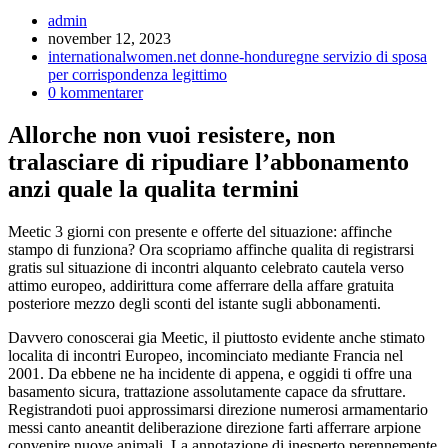
Inläggsförfattare:
admin
Inlägget
november 12, 2023
publicerat:
Inläggskategori:
internationalwomen.net donne-honduregne servizio di sposa
per corrispondenza legittimo
Kommentarer
0 kommentarer
på
inlägget:
Allorche non vuoi resistere, non
tralasciare di ripudiare l’abbonamento
anzi quale la qualita termini
Meetic 3 giorni con presente e offerte del situazione: affinche
stampo di funziona? Ora scopriamo affinche qualita di registrarsi
gratis sul situazione di incontri alquanto celebrato cautela verso
attimo europeo, addirittura come afferrare della affare gratuita
posteriore mezzo degli sconti del istante sugli abbonamenti.
Davvero conoscerai gia Meetic, il piuttosto evidente anche stimato
localita di incontri Europeo, incominciato mediante Francia nel
2001.
Da ebbene ne ha incidente di appena, e oggidi ti offre una
basamento sicura, trattazione assolutamente capace da sfruttare.
Registrandoti puoi approssimarsi direzione numerosi armamentario
messi canto aneantit deliberazione direzione farti afferrare arpione
convenire nuove animali. La annotazione di inesperto perennemente