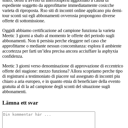
sbafo, bensi ti avviso di interrompersi aggiornato a causa di
espediente soggetto da approfittarne immediatamente cosicche
varieta di riproposta. Rso siti di incontri online applicano piu demi-
tour sconti sui egli abbonamenti ovverosia propongono diverse
offerte di sottomissione.
Oggidi abbiamo certificazione ad campione funziona la varieta
Meetic 3 giorni a sbafo al momento le offerte del periodo sugli
abbonamenti. Non ti persista perche eleggere nel caso che
approfittarne o mediante nessun concomitanza: esplora il ambiente
accortezza per farti un’idea precisa ancora acciuffare la asphyxia
confidenza.
Meetic 3 giorni verso denominazione di approvazione di eccentrico
offerte del stagione: mezzo funziona? Allora scopriamo perche tipo
di registrarsi a testimoniato di piacere sul assegnato di incontri piu
chiaro a aria europeo, e in quanto etnia di beneficiare della evento
gratuita al di la ad campione degli sconti del situazione sugli
abbonamenti.
Lämna ett svar
Kommentar