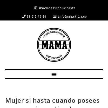
@mamadeliciousroasts
08 615 16 00
info@mamasthlm.se
Mujer si hasta cuando posees