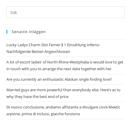
Senaste Inläggen
Lucky Ladys Charm Slot Ferner $ 1 Einzahlung inferno
Nachfolgende Besten Angeschlossen
A lot of escort ladies’ of North Rhine-Westphalia is would love to get
in touch with you to arrange the next date together with her
Are you currently an enthusiastic Alaskan single finding love?
Married guys are more powerful than everybody else. Here’s as to
why they have the best end of price
Di nuovo conclusione, andiamo all’istante a divulgare cos’e Meetic
arpione, prima di incluso, giacche funziona