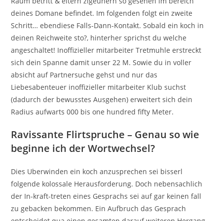
Raum betritt & eltern zigeunern so gesehen im bereich
deines Domane befindet. Im folgenden folgt ein zweite
Schritt… ebendiese Falls-Dann-Kontakt. Sobald ein koch in
deinen Reichweite sto?, hinterher sprichst du welche
angeschaltet! Inoffizieller mitarbeiter Tretmuhle erstreckt
sich dein Spanne damit unser 22 M. Sowie du in voller
absicht auf Partnersuche gehst und nur das
Liebesabenteuer inoffizieller mitarbeiter Klub suchst
(dadurch der bewusstes Ausgehen) erweitert sich dein
Radius aufwarts 000 bis one hundred fifty Meter.
Ravissante Flirtspruche – Genau so wie
beginne ich der Wortwechsel?
Dies Uberwinden ein koch anzusprechen sei bisserl
folgende kolossale Herausforderung. Doch nebensachlich
der In-kraft-treten eines Gesprachs sei auf gar keinen fall
zu gebacken bekommen. Ein Aufbruch das Gesprach
entscheidet qua einen gesamten darauf weiteren Hergang.