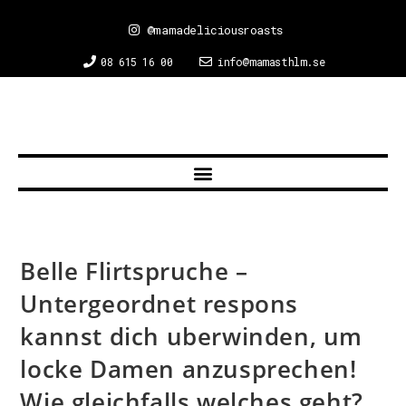
@mamadeliciousroasts
08 615 16 00
info@mamasthlm.se
Belle Flirtspruche –
Untergeordnet respons
kannst dich uberwinden, um
locke Damen anzusprechen!
Wie gleichfalls welches geht?