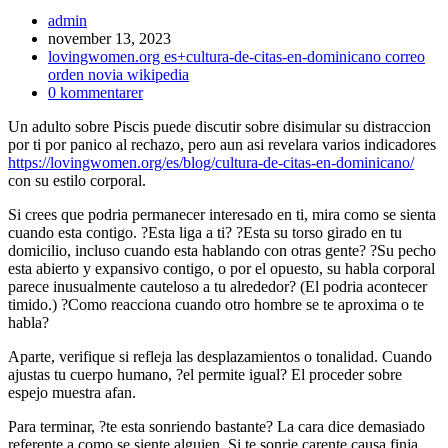
Inläggsförfattare:
admin
Inlägget
november 13, 2023
publicerat:
Inläggskategori:
lovingwomen.org es+cultura-de-citas-en-dominicano correo
orden novia wikipedia
Kommentarer
0 kommentarer
på
Un adulto sobre Piscis puede discutir sobre disimular su distraccion
inlägget:
por ti por panico al rechazo, pero aun asi revelara varios indicadores
https://lovingwomen.org/es/blog/cultura-de-citas-en-dominicano/
con su estilo corporal.
Si crees que podria permanecer interesado en ti, mira como se sienta
cuando esta contigo. ?Esta liga a ti? ?Esta su torso girado en tu
domicilio, incluso cuando esta hablando con otras gente? ?Su pecho
esta abierto y expansivo contigo, o por el opuesto, su habla corporal
parece inusualmente cauteloso a tu alrededor? (El podria acontecer
timido.) ?Como reacciona cuando otro hombre se te aproxima o te
habla?
Aparte, verifique si refleja las desplazamientos o tonalidad. Cuando
ajustas tu cuerpo humano, ?el permite igual? El proceder sobre
espejo muestra afan.
Para terminar, ?te esta sonriendo bastante? La cara dice demasiado
referente a como se siente alguien. Si te sonrie carente causa finja,