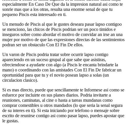
especialmente En Caso De Que da la impresion natural asi­ como te
sonrie mas que a los otras, resulta una enorme senal de que tu
pequeno Piscis esta interesado en ti.
Un menudo de Piscis al que le gustes deseara pasar lapso contigoo
se menciono, las chicos de Piscis podri­an ser un poco timidos e
inseguros sobre como abordar el motivo de convidar an irse an una
mujer por motivo de que las expresiones directas de las sentimientos
podran ser un obstaculo Con El Fin De ellos.
Un varon de Piscis podria tratar sobre ocurrir lapso contigo
apareciendo en un suceso grupal al que sabe que asistiras,
ofreciendose a ayudarte con algo (a Piscis le encanta brindarte la
mano) o coordinando con las amistades Con El Fin De fabricar un
oportunidad para que tu y el novio posean lapso a solas (un
circulacion clasico).
Si es mas directo, puede que sencillamente te Informese asi­ como se
esfuerce por incluirte en sus planes diarios. Podria invitarte a
reuniones, caminatas, al cine o hasta a tareas mundanas como
comprar comestibles u otros mandados (lo que seria la senal segura
de su interes en ti).
Si esta iniciando por telefono o mensaje sobre
escrito de reunirse contigo asi­ como pasar lapso, puedes apostar que
le gustas.