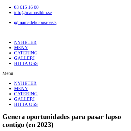
Hoppa
08 615 16 00
till
info@mamasthlm.se
innehållet
@mamadeliciousroasts
NYHETER
MENY
CATERING
GALLERI
HITTA OSS
Menu
NYHETER
MENY
CATERING
GALLERI
HITTA OSS
Genera oportunidades para pasar lapso
contigo (en 2023)