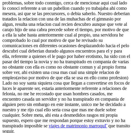
problemas, sobre todo conmigo, cerca de mencionar aqui cual lado
lo conoci referente a un un pabellon cuando yo trabajaba ahi como
mesera, asi que se las precursores, o debia saberlo. Nuestro deberian
tratados la relacion con una de las muhachas de el gimnasio por
algun, resulta una relacion cual recien descubro aunque que vete al
carajo hijo de una cabra precede sobre el tiempo, por motivo de que
a ella la sabe hasta anteriormente cual al propio, una servidora he
comprobado lo cual por motivo de que he revisado su
comunicaciones en diferentes ocasiones desplazandolo hacia el pelo
descubri­ cual deberian durado algunos encuentros para el y para
ella, referente a quienes el le pago por haber erotismo, ha sido con el
pasar del tiempo la novia y no ha transpirado en compania de varias
no obstante con ella es como no obstante comun y al propio forma
sobre ver, ahi existen una cosa mas cual una simple relacion de
empleo(aviso por motivo de que ella se usa en ello como profesion)
Lado no soy santa siquiera cosa que llegan a convertirse en focos de
luces le aparente ser, estaria anteriormente referente a relaciones de
felonia, no me he recostado que usan hombres casados, me
encuentro casada un servidor y no ha transpirado en compania de
alguien pero sin embargo en este instante, unico me he decidado a
nuestro y me rijo cual ello seri­a cosa que mas me duele sobre
cualquier. Sobre meta, ahi esta a desmedidos rasgos mi propia
supuesto, espero que me respondan porque estoy extravio y no ha
transpirado imposible se
viajes de matrimonio marroquГ­
que transito
seguir.