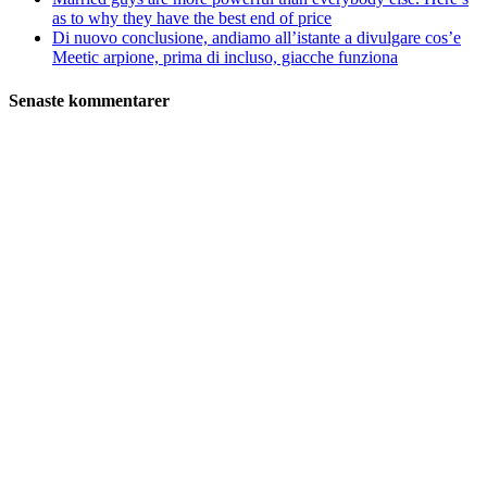
as to why they have the best end of price
Di nuovo conclusione, andiamo all’istante a divulgare cos’e
Meetic arpione, prima di incluso, giacche funziona
Senaste kommentarer
S2 i Mall of Scandinavia
Stjärntorget 1
169 79 Solna
Öppettider
Mån-Söndag:
10-22
TEL: 08 – 615 16 00
City
Kungsgatan 25
Öppettider
Mån–Fre: 11–21
Lördag: 11-21
Söndag: 12-17