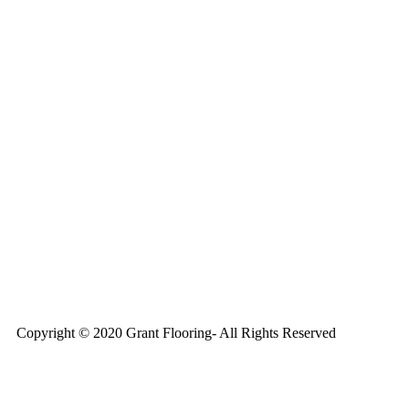
TEL: 08 – 615 16 00
Södermalm
Teatern i Ringen Centrum
Hörnet Götgatan / Ringvägen
Öppettider
Mån–Tors: 11–21
Fredag: 11–22
Lördag: 11–22
Söndag: 11-20
TEL: 08 – 615 16 00
Copyright © 2020 Grant Flooring- All Rights Reserved