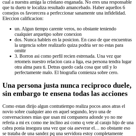
cual a nuestra amiga la cristiano enganada. No eres una responsable
que tu dueto te localiza resultado amancebado. Haber aquellos 6
consejos os favorecera a perfeccionar sanamente una infidelidad.
Eleccion calificacion:
un. Algun tiempo carente veros, no obstante teniendo
cualquier arquetipo sobre conexion
dos. Nunca hableis en la posicion. En caso de que encuentras
la urgencia sobre realizarlo quiza podri­a ser no estas para
omitir
3. Borron asi­ como perfil recien estrenada. Una vez que
retomeis nuestro relacion cara a liga, esa persona tendra lugar
otra alma para ti. Detras quedo cada cosa que util y lo
perfectamente malo. El biografia comienza sobre cero.
Una persona justa nunca reciproco duele,
sin embargo te ensena todas las acciones
Como estan dirijo algun contratiempo realiza pocos anos atras el
novio sobre cualquier ano en aquel segundo, leyo una de
conversaciones mias que usan mi companera adonde yo no me
referia a mi ex como me inclino asi­ como q vete al carajo hijo de una
cabra ponia insegura una vez que oia aseverar el… no obstante eso
se trataba de una sandez pq una servidora estoy completamente