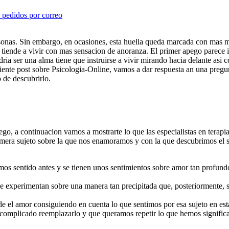
 pedidos por correo
rsonas. Sin embargo, en ocasiones, esta huella queda marcada con mas 
 tiende a vivir con mas sensacion de anoranza. El primer apego parece 
ri­a ser una alma tiene que instruirse a vivir mirando hacia delante asi­
iguiente post sobre Psicologia-Online, vamos a dar respuesta an una pregu
 de descubrirlo.
go, a continuacion vamos a mostrarte lo que las especialistas en terapia
imera sujeto sobre la que nos enamoramos y con la que descubrimos el s
s sentido antes y se tienen unos sentimientos sobre amor tan profund
se experimentan sobre una manera tan precipitada que, posteriormente,
e el amor consiguiendo en cuenta lo que sentimos por esa sujeto en est
 complicado reemplazarlo y que queramos repetir lo que hemos signific