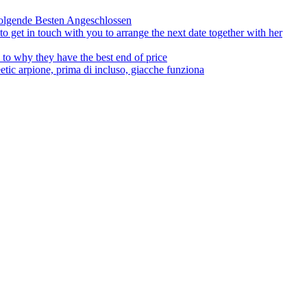
olgende Besten Angeschlossen
to get in touch with you to arrange the next date together with her
to why they have the best end of price
tic arpione, prima di incluso, giacche funziona