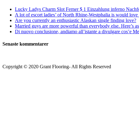
Lucky Ladys Charm Slot Ferner $ 1 Einzahlung inferno Nachf
A lot of escort ladies’ of North Rhine-Westphalia is would love 
Are you currently an enthusiastic Alaskan single finding love?
Married guys are more powerful than everybody else. Here’s as 
Di nuovo conclusione, andiamo all’istante a divulgare cos’e Mee
Senaste kommentarer
Copyright © 2020 Grant Flooring- All Rights Reserved
Södermalm
Teatern i Ringen Centrum
Hörnet Götgatan / Ringvägen
Öppettider
Mån–Tors: 11–21
Fredag: 11–22
Lördag: 11–22
Söndag: 11-20
TEL: 08 – 615 16 00