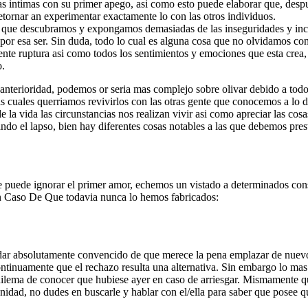
s intimas con su primer apego, asi­ como esto puede elaborar que, desp
retornar an experimentar exactamente lo con las otros individuos.
ce que descubramos y expongamos demasiadas de las inseguridades y in
por esa ser. Sin duda, todo lo cual es alguna cosa que no olvidamos con
nte ruptura asi­ como todos los sentimientos y emociones que esta crea,
o.
 anterioridad, podemos or seri­a mas complejo sobre olivar debido a tod
 cuales querriamos revivirlos con las otras gente que conocemos a lo di
la vida las circunstancias nos realizan vivir asi­ como apreciar las cosa
ando el lapso, bien hay diferentes cosas notables a las que debemos pres
e puede ignorar el primer amor, echemos un vistado a determinados co
En Caso De Que todavia nunca lo hemos fabricados:
uedar absolutamente convencido de que merece la pena emplazar de nuevo
 continuamente que el rechazo resulta una alternativa. Sin embargo lo ma
a dilema de conocer que hubiese ayer en caso de arriesgar. Mismamente q
unidad, no dudes en buscarle y hablar con el/ella para saber que posee q