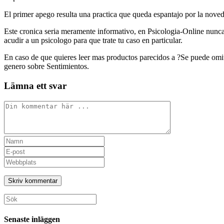
El primer apego resulta una practica que queda espantajo por la noved
Este cronica seri­a meramente informativo, en Psicologia-Online nunca
acudir a un psicologo para que trate tu caso en particular.
En caso de que quieres leer mas productos parecidos a ?Se puede omi
genero sobre Sentimientos.
Lämna ett svar
Kommentar
Ange
ditt
Ange
namn
din
Ange
eller
e-
URL
användarnamn
postadress
till
för
för
din
att
att
webbplats
Sök
kommentera
kommentera
(valfritt)
efter:
Senaste inläggen