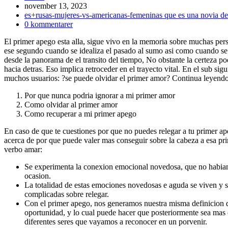
Inlägget
november 13, 2023
publicerat:
Inläggskategori:
es+rusas-mujeres-vs-americanas-femeninas que es una novia de
Kommentarer
0 kommentarer
på
El primer apego esta alla, sigue vivo en la memoria sobre muchas pe
inlägget:
ese segundo cuando se idealiza el pasado al sumo asi­ como cuando se
desde la panorama de el transito del tiempo, No obstante la certeza pod
hacia detras. Eso implica retroceder en el trayecto vital. En el sub s
muchos usuarios: ?se puede olvidar el primer amor? Continua leyendo
Por que nunca podria ignorar a mi primer amor
Como olvidar al primer amor
Como recuperar a mi primer apego
En caso de que te cuestiones por que no puedes relegar a tu primer ape
acerca de por que puede valer mas conseguir sobre la cabeza a esa pr
verbo amar:
Se experimenta la conexion emocional novedosa, que no habiamo
ocasion.
La totalidad de estas emociones novedosas e aguda se viven y 
complicadas sobre relegar.
Con el primer apego, nos generamos nuestra misma definicion d
oportunidad, y lo cual puede hacer que posteriormente sea mas
diferentes seres que vayamos a reconocer en un porvenir.