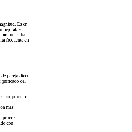
magnitud. Es en
inmejorable
 como nunca ha
nta frecuente en
 de pareja dicen
ignificado del
os por primera
 son mas
a primera
ado con