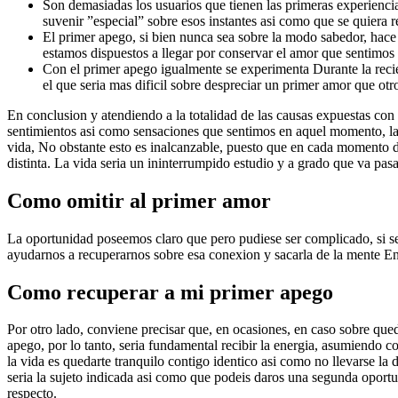
Son demasiadas los usuarios que tienen las primeras experiencia
suvenir ”especial” sobre esos instantes asi­ como que se quiera 
El primer apego, si bien nunca sea sobre la modo sabedor, ha
estamos dispuestos a llegar por conservar el amor que sentimos 
Con el primer apego igualmente se experimenta Durante la recie
el que seri­a mas dificil sobre despreciar un primer amor que otr
En conclusion y atendiendo a la totalidad de las causas expuestas con
sentimientos asi­ como sensaciones que sentimos en aquel momento, las
vida, No obstante esto es inalcanzable, puesto que en cada momento de 
distinta. La vida seri­a un ininterrumpido estudio y a grado que va pas
Como omitir al primer amor
La oportunidad poseemos claro que pero pudiese ser complicado, si s
ayudarnos a recuperarnos sobre esa conexion y sacarla de la mente 
Como recuperar a mi primer apego
Por otro lado, conviene precisar que, en ocasiones, en caso sobre q
apego, por lo tanto, seri­a fundamental recibir la energia, asumiendo
la vida es quedarte tranquilo contigo identico asi­ como no llevarse l
seri­a la sujeto indicada asi­ como que podeis daros una segunda oport
respecto.