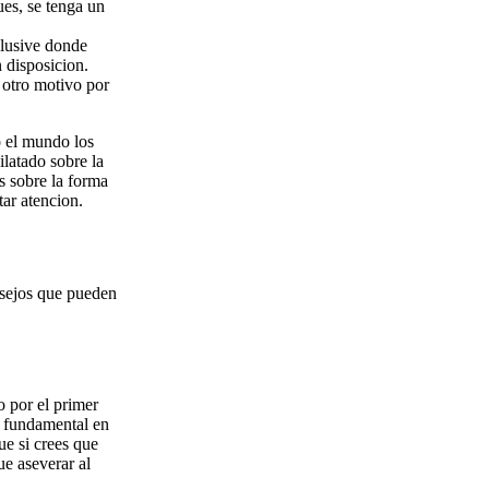
ues, se tenga un
clusive donde
 disposicion.
 otro motivo por
o el mundo los
latado sobre la
s sobre la forma
tar atencion.
nsejos que pueden
 por el primer
s fundamental en
ue si crees que
ue aseverar al