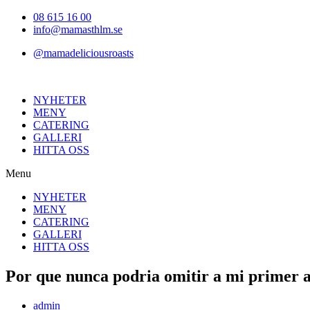
Hoppa
08 615 16 00
till
info@mamasthlm.se
innehållet
@mamadeliciousroasts
NYHETER
MENY
CATERING
GALLERI
HITTA OSS
Menu
NYHETER
MENY
CATERING
GALLERI
HITTA OSS
Por que nunca podria omitir a mi primer
Inläggsförfattare:
admin