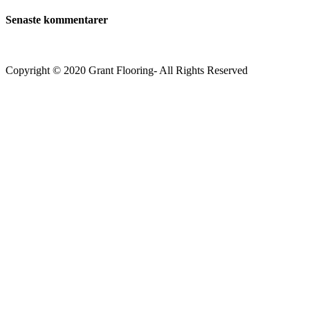
Senaste kommentarer
Copyright © 2020 Grant Flooring- All Rights Reserved
Södermalm
Teatern i Ringen Centrum
Hörnet Götgatan / Ringvägen
Öppettider
Mån–Tors: 11–21
Fredag: 11–22
Lördag: 11–22
Söndag: 11-20
TEL: 08 – 615 16 00
City
Kungsgatan 25
Öppettider
Mån–Fre: 11–21
Lördag: 11-21