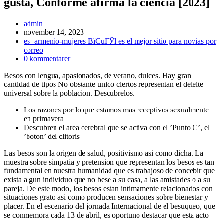
gusta, Conforme afirma la ciencia [2023]
Inläggsförfattare:
admin
Inlägget
november 14, 2023
publicerat:
Inläggskategori:
es+armenio-mujeres ВїCuГЎl es el mejor sitio para novias por
correo
Kommentarer
0 kommentarer
på
Besos con lengua, apasionados, de verano, dulces. Hay gran
inlägget:
cantidad de tipos No obstante unico ciertos representan el deleite
universal sobre la poblacion. Descubrelos.
Los razones por lo que estamos mas receptivos sexualmente
en primavera
Descubren el area cerebral que se activa con el ’Punto C’, el
’boton’ del clitoris
Las besos son la origen de salud, positivismo asi­ como dicha. La
muestra sobre simpatia y pretension que representan los besos es tan
fundamental en nuestra humanidad que es trabajoso de concebir que
exista algun individuo que no bese a su casa, a las amistades o a su
pareja. De este modo, los besos estan intimamente relacionados con
situaciones grato asi­ como producen sensaciones sobre bienestar y
placer. En el escenario del jornada Internacional de el besuqueo, que
se conmemora cada 13 de abril, es oportuno destacar que esta acto