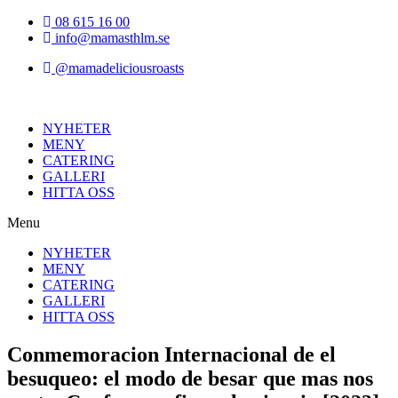
Hoppa
08 615 16 00
till
info@mamasthlm.se
innehållet
@mamadeliciousroasts
NYHETER
MENY
CATERING
GALLERI
HITTA OSS
Menu
NYHETER
MENY
CATERING
GALLERI
HITTA OSS
Conmemoracion Internacional de el
besuqueo: el modo de besar que mas nos